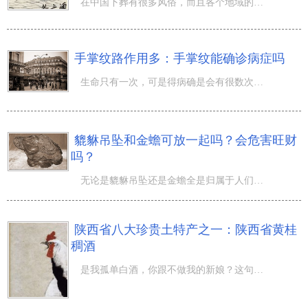
在中国下葬有很多风俗，而且各个地域的人下葬的风俗可能也都会有些不同。但不管什么样的风俗，其最终目的就
手掌纹路作用多：手掌纹能确诊病症吗
生命只有一次，可是得病确是会有很数次，每次的得病就是说遭罪。你了解人们的手掌纹的作用有哪些吗？你了解
貔貅吊坠和金蟾可放一起吗？会危害旺财
吗？
无论是貔貅吊坠还是金蟾全是归属于人们我国的传统式的品牌其一，针对人们也全是有非常好的喻意的，那么，大
陕西省八大珍贵土特产之一：陕西省黄桂
稠酒
是我孤单白酒，你跟不做我的新娘？这句话曾在网络上红了一段时间。实际上我想说，那么就走啊，不怂，陪着你