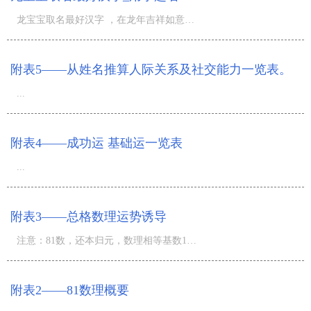
龙宝宝取名最好汉字 ，在龙年吉祥如意的年代，让我们的小孩取名的情况下要留意用是什么字最好， 教父母用是
附表5——从姓名推算人际关系及社交能力一览表。
...
附表4——成功运 基础运一览表
...
附表3——总格数理运势诱导
注意：81数，还本归元，数理相等基数1，82数仍同2数，83数又与3数相同。故凡81数以上者，除其盛数80，将其
附表2——81数理概要