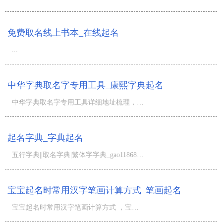
免费取名线上书本_在线起名
...
中华字典取名字专用工具_康熙字典起名
中华字典取名字专用工具详细地址梳理，必须的名友们可立即去离线阅读。 中华字典-线上中华字典 线上中华字
起名字典_字典起名
五行字典||取名字典|繁体字字典_gao118688的袋子_工作经验袋子 五行字典| 起名字 词典|取名字典|繁体字字典
宝宝起名时常用汉字笔画计算方式_笔画起名
宝宝起名时常用汉字笔画计算方式 ，宝宝取名要依据小宝宝的名字的笔画，为父母更强的给你的宝宝取名，给你