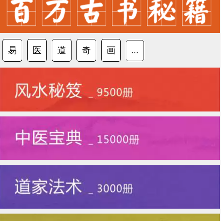
易
医
道
奇
画
...