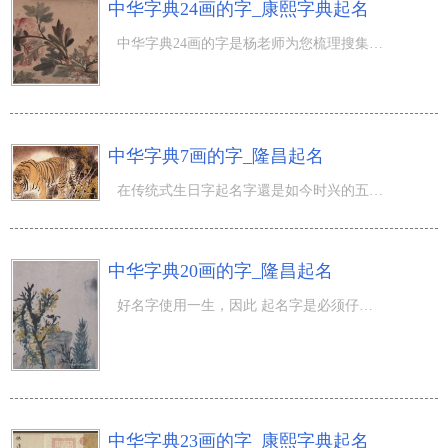
中华字典24画的字_康熙字典起名
中华字典24画的字是杨老师为您梳理搜集整理的有关生肖五行各五行中华字典24画的字的梳理，以供大伙儿起名常
中华字典7画的字_隆昌起名
在传统式生日字起名字還是如今时兴的五格起名字，全是以中华字典为标准，随后参考相对五行五格的笔画的字来
中华字典20画的字_隆昌起名
好名字使用一生，因此 起名字是必须仔细认真和不断查看，名字测试，综合性均衡的一个全过程，在起名字全过
中华字典23画的字_康熙字典起名