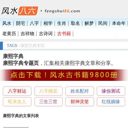
风水
阴宅
八字
相学
生肖
取名
解梦
民间
本命年
老黄历
吉祥物
古诗词
古书籍
TAGS
>康熙字典专区
康熙字典
康熙字典专题页
，汇集相关康熙字典文章和分享。
八字财运
八字桃花
姓名配对
缘份测试
旺夫女人
三生三世
财神灵签
红线姻缘
康熙字典的文章列表