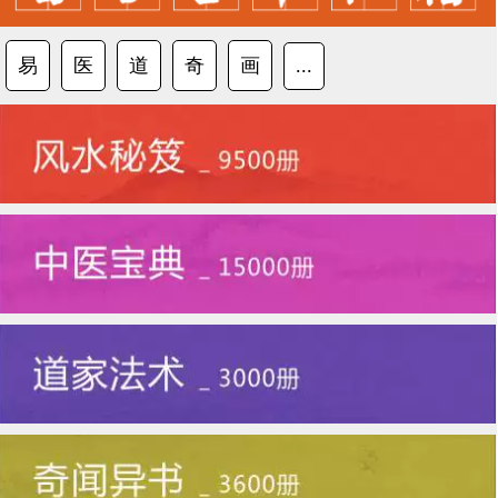
易
医
道
奇
画
...