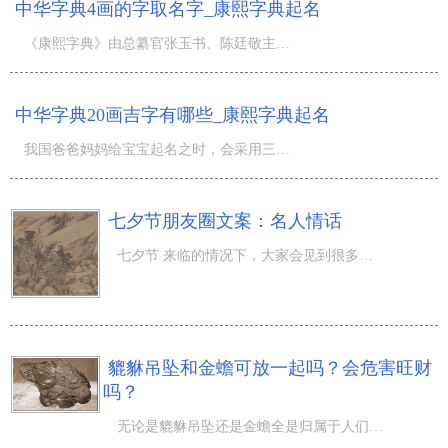
中华字典4画的字取名字_康熙字典起名
《康熙字典》由总纂官张玉书、陈廷敬主持人，修纂官凌绍霄、史夔、周起渭、陈世儒等协力进行。词典选用偏旁
中华字典20画吉字有哪些_康熙字典起名
我国爸爸妈妈给宝宝起名之时，会采用三才五格，而在其中五格是依据《易经》的“象”、“数”基础理论，根据
七夕节朋友圈文案：名人情话
七夕节 来临的情况下，大家会见到很多幸福的表白和浪漫的话，而哪些的浪漫的话是较为美丽的呢？那麼七夕节
貔貅吊坠和金蟾可放一起吗？会危害旺财
吗？
无论是貔貅吊坠还是金蟾全是归属于人们我国的传统式的品牌其一，针对人们也全是有非常好的喻意的，那么，大