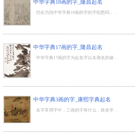
中华字典18画的字_隆昌起名
仍在为找中华字典18画的字的字犯愁吗，作为中国站完全免费第一品牌自然为处理用户需求为已重，用心搜集了全
中华字典17画的字_隆昌起名
中华字典17画的字为起名字以名测名的缘主们，出示了更为全方位，权威性的所相关中华字典17画的字，及其收集
中华字典3画的字_康熙字典起名
名字常用字中，三画的字有什么，姓名学三才五格起名中，必须找相对性应笔画的字来起名字，那麼3画的字有什