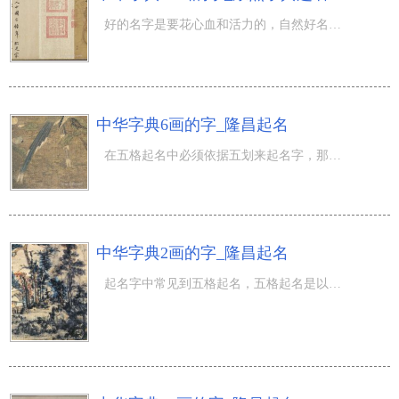
好的名字是要花心血和活力的，自然好名字是父母赠给宝一辈子的最特殊的礼物，因此 姓名一定要高度重视，中
中华字典6画的字_隆昌起名
在五格起名中必须依据五划来起名字，那麼中华字典6画的字有什么，她们各自的五行是什么，五行属金的中华字
中华字典2画的字_隆昌起名
起名字中常见到五格起名，五格起名是以笔画为标准的起名方法，并且以中华字典笔画为标准，今日杨老师为大伙