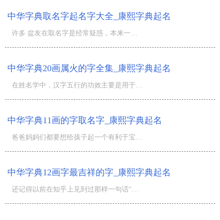
中华字典取名字起名字大全_康熙字典起名
许多 盆友在取名字是经常疑惑，本来一个字是十画，可在名字测试评分时就说是18画，以这中的[发繁体琮的。楞
中华字典20画属火的字全集_康熙字典起名
在姓名学中，汉字五行的功效主要是用于取名字或换名，而姓名学笔画便是爸爸妈妈更为五行数理，挑选一些吉祥
中华字典11画的字取名字_康熙字典起名
爸爸妈妈们都要想给孩子起一个有利于宝宝的名字，因而会应用生辰八字来起名字，为小孩考虑到一些五格数理吉
中华字典12画字最吉祥的字_康熙字典起名
还记得以前在知乎上见到过那样一句话“我给你的备注名称是十二，盆友十二画，情侣十二画，恋人十二画，亲人