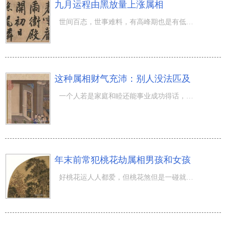
九月运程由黑放量上涨属相
世间百态，世事难料，有高峰期也是有低潮期。应对低潮期是的情况下我们都是应当如何去提升它，而应对高峰期
这种属相财气充沛：别人没法匹及
一个人若是家庭和睦还能事业成功得话，那他的人生道路就可以说成很完满了，可是实际上大家大部分人都做不到
年末前常犯桃花劫属相男孩和女孩
好桃花运人人都爱，但桃花煞但是一碰就坏菜，更别说桃花劫了。而年末前有四个 属相 要当心，大家恐有桃花劫