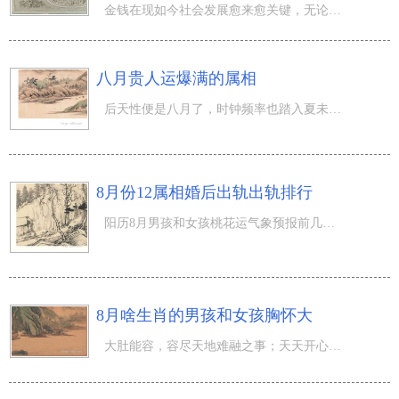
金钱在现如今社会发展愈来愈关键，无论做什么事情都离不了金钱，可是并并不是每一个人都可以赚到很多钱，可
八月贵人运爆满的属相
后天性便是八月了，时钟频率也踏入夏未，秋季的步伐一步步靠近，新的月份、新的时节，你有什么样的希望呢？
8月份12属相婚后出轨出轨排行
阳历8月男孩和女孩桃花运气象预报前几日早已发布。许多 盆友期待进一步掌握各生肖的桃花煞外遇状况，经根据
8月啥生肖的男孩和女孩胸怀大
大肚能容，容尽天地难融之事；天天开心，笑尽天地好笑的人。阳历8月份到底最有胸怀的男孩和女孩到底是谁？