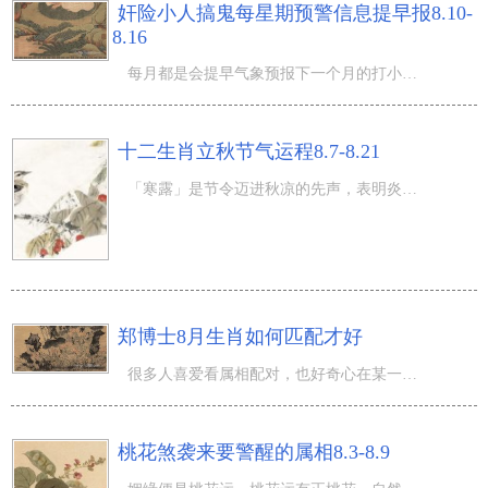
奸险小人搞鬼每星期预警信息提早报8.10-
8.16
每月都是会提早气象预报下一个月的打小人预警信息状况；每星期的 十二生肖 犯小人状况也开展预警信息，便于
十二生肖立秋节气运程8.7-8.21
「寒露」是节令迈进秋凉的先声，表明炎热煎熬的夏季将要以往，清凉舒服的秋季就需要来啦。但是广泛還是在九
郑博士8月生肖如何匹配才好
很多人喜爱看属相配对，也好奇心在某一月自身的生肖究竟跟哪一个生肖最大圣配，12属相在阳历8月份到底什么
桃花煞袭来要警醒的属相8.3-8.9