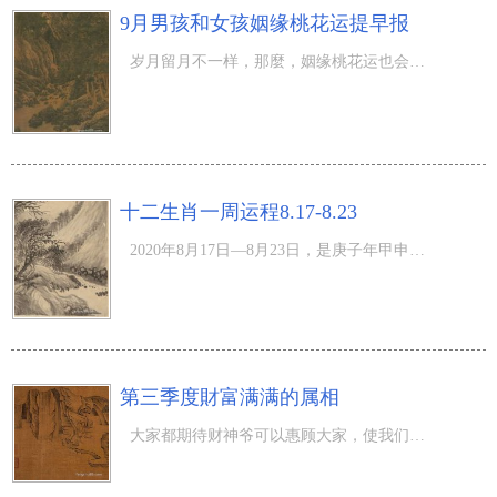
9月男孩和女孩姻缘桃花运提早报
岁月留月不一样，那麼，姻缘桃花运也会不一样，阳历9月男孩和女孩姻缘会怎样呢？留意下边的“忌约日期”就
十二生肖一周运程8.17-8.23
2020年8月17日—8月23日，是庚子年甲申月的第二周，本周六（阳历8月22日）是处暑节气，酷热的三伏天也进入
第三季度財富满满的属相
大家都期待财神爷可以惠顾大家，使我们可以赚得盆满钵盈的，现在是义财神爷「关圣帝君」圣诞节， 艾菲尔 教