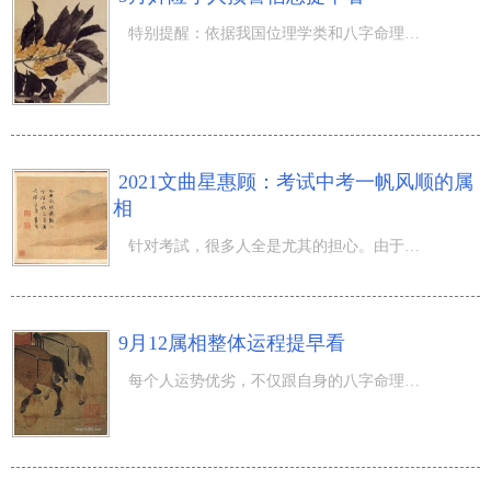
特别提醒：依据我国位理学类和八字命理学基本原理，再加上九宫飞星状况，尤其得出阳历9月份奸险小人预警信
2021文曲星惠顾：考试中考一帆风顺的属
相
针对考試，很多人全是尤其的担心。由于她们平时觉得自身都明白了，可是一到考試就不好，考试成绩就都提不上
9月12属相整体运程提早看
每个人运势优劣，不仅跟自身的八字命理相关，并且还跟流月月相关，不一样的月运程当然也不一样。如今依据我