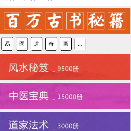
易
医
道
奇
画
...