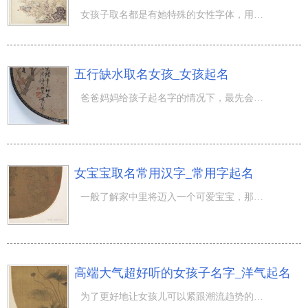
女孩子取名都是有她特殊的女性字体，用女性字体更能显示信息出女孩儿的特点和气场，假如用一些中性化的字来
五行缺水取名女孩_女孩起名
爸爸妈妈给孩子起名字的情况下，最先会充分考虑五行均衡，随后充分考虑姓名是不是能具有“抑止与扶持”的功
女宝宝取名常用汉字_常用字起名
一般了解家中里将迈入一个可爱宝宝，那麼也就是爸爸妈妈刚开始为宝宝起名而苦恼的情况下了，尤其是见到一些
高端大气超好听的女孩子名字_洋气起名
为了更好地让女孩儿可以紧跟潮流趋势的步伐，许多 爸爸妈妈都是会挑选给女孩起一个高端大气好听名字。那样