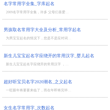
名字常用字全集_字库起名
2009名字常用字全集，许多 父母们喜爱依据小宝宝的笔画篇幅是多少来开展起名字，这儿为大伙儿梳理了常见取
男孩取名常用字大全及分析_常用字起名
为男宝宝起名的情况下，您是不是应对词典里不计其数的中国汉字不清楚什么字是男孩取名常见的字呢？免费起名
新生儿宝宝起名字应绕开的常用汉字_婴儿起名
新生儿宝宝起名字应绕开的常用汉字 ，小孩在不久出世的情况下，父母在给孩子起名字的情况下要绕开的常用汉
超好听宝贝名字2020潮名_之义起名
一眨眼年将要要来临了，而在年即将完毕之时，父母们有所为小宝宝们掌握过实际在年里，应用最普遍的字是啥，
女生名字常用字_次数起名