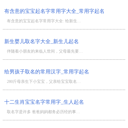
有含意的宝宝起名字常用字大全_常用字起名
有含意的宝宝起名字常用字大全: 给新生儿宝宝起名字时，大家最好挑选一些有幸福含意的汉字，那麼挑选什么字
新生婴儿取名字大全_新生儿起名
伴随着小朋友的来临人世间，父母最先要给新生婴儿取一个好的名字。有的父母在孩子出生以前就刚开始做准备，
给男孩子取名的常用汉字_常用字起名
280斤母亲生下小宝宝，父亲给宝宝取名字“啪啪”、休重280斤的产后在十余名医务人员的帮助下，成功生产制造
十二生肖宝宝名字常用字_生人起名
取名字是许多 爸爸妈妈都务必历经的事儿，古语云：赐子一艺不若赐子好名字，那麼怎样给宝宝取个好名字，什