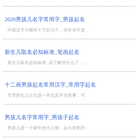
2020男孩儿名字常用字_男孩起名
中国汉字大概有十万好几个，但并并不是每一个中国汉字都能够做为男宝宝名字的。含意幽美，字形美观大方，字
新生儿取名必知标准_笔画起名
新生儿取名必知标准 ,该了解些什么了，假如大家这种不清楚，那麼你小宝宝就不可以去个好名字吧！那麼就来历
十二画男孩起名常用汉字_常用字起名
尽管新生儿出生是一件尤其开兴的事，可是许多的爸爸妈妈会因为给宝宝起名而困扰着，实际上姓名等同于便是一
男孩儿名字常用字_男孩子起名
男孩儿是一个家中的主心骨，从出世刚开始，就遭受了亲人的宠溺，爸爸妈妈也都想给男孩儿最好是的物品，尤其