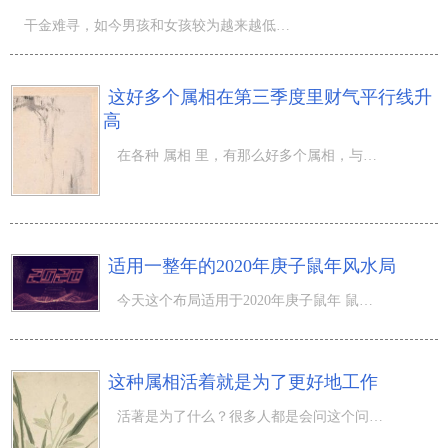
干金难寻，如今男孩和女孩较为越来越低均衡，因此 不可以再以封建社会的观念怀男孩才好，如今闺女一样，说
这好多个属相在第三季度里财气平行线升
高
在各种 属相 里，有那么好多个属相，与生俱来有着寻找商机的大脑，投资什么好像都比他人更胜一筹。快跟随我
适用一整年的2020年庚子鼠年风水局
今天这个布局适用于2020年庚子鼠年 鼠年专用风水布局 1、 催财局：如做生意或靠佣金为主的职场人，可以在自
这种属相活着就是为了更好地工作
活著是为了什么？很多人都是会问这个问题，伴随着社会经济的发展趋势，生活压力越来越大，不论是工作中還是