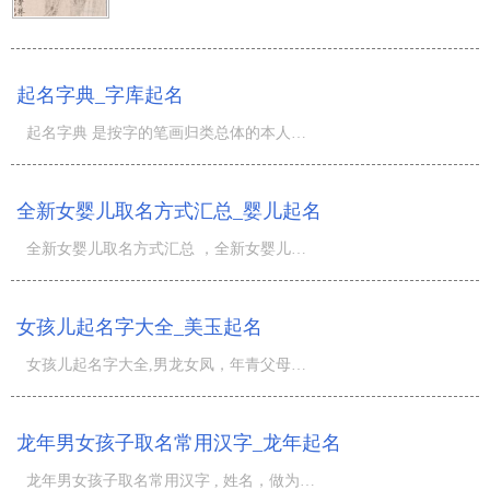
起名字典_字库起名
起名字典 是按字的笔画归类总体的本人名字常用字库,是最健全提前准备的起名字专用型大字典.除掉了生词和实
全新女婴儿取名方式汇总_婴儿起名
全新女婴儿取名方式汇总 ，全新女婴儿取名方式汇总在公布了，大家为全新女婴儿取名方式汇总，为女婴儿的父
女孩儿起名字大全_美玉起名
女孩儿起名字大全,男龙女凤，年青父母们早已没有什么男尊女卑的观念了，有的父母乃至更钟爱女孩儿些，这儿
龙年男女孩子取名常用汉字_龙年起名
龙年男女孩子取名常用汉字 , 姓名，做为一个人差别于别人的关键标记，在某种意义上，能够体现出一个人的人