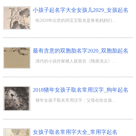
小孩子起名字大全女孩儿2029_女孩起名
给2029年出世的鸡宝宝取名是爸爸妈妈们十分重视的一件事情，每一个爸爸妈妈都期待自身的小孩有一个超好听且
最有含意的双胞胎名字2020_双胞胎起名
清代的小说作家褚人获曾在《隋唐演义》中读过一句话称为：“人逢喜事精神爽”，我坚信当一个家中获知将会出
2018猪年女孩子取名常用汉字_狗年起名
猪年女孩子取名常用汉字：父母在给女孩起名的情况下，都期待姓名宛如此人的模样一样好看悦耳或是是活泼开朗
女孩子取名常用字大全_常用字起名