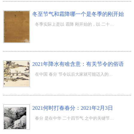
冬至节气和霜降哪一个是冬季的刚开始
冬季实际上是以 霜降 刚开始的，以 二十四节气 中的四立做为四季的刚开始，四立各自为霜降 春分 小暑 寒露
2021年降水有啥含意：有关节令的俗语
在中国 春分 节令以后大家就可能迈入的便是 降水 这一节令，而很多人针对降水这一节令也并并不是很掌握，那
2021何时打春春分：2021年2月3日
春分 是在中华 二十四节气 之中的关键节令，而立春节气所意味着的便是春季即将来临，那麼2021何时打春春分