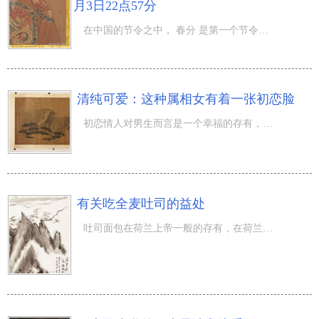
月3日22点57分
在中国的节令之中， 春分 是第一个节令，另外立春节气也是春季之中的第一个节令，那麼立春是几号几个方面20
清纯可爱：这种属相女有着一张初恋脸
初恋情人对男生而言是一个幸福的存有，大部分男人是不容易忘记自身的初恋情人的，有着初恋脸的人通常是愈来
有关吃全麦吐司的益处
吐司面包在荷兰上帝一般的存有，在荷兰更为知名的便是牛角包跟法棍面包，不论是作为主食還是零食全是十分普