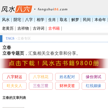
风水
阴宅
八字
相学
生肖
取名
解梦
民间
本命年
老黄历
吉祥物
古诗词
古书籍
TAGS
>立春专区
立春
立春专题页
，汇集相关立春文章和分享。
八字财运
八字桃花
姓名配对
缘份测试
旺夫女人
三生三世
财神灵签
红线姻缘
立春的文章列表