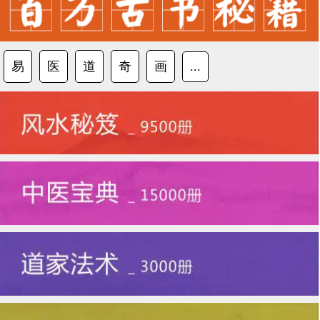
易
医
道
奇
画
...