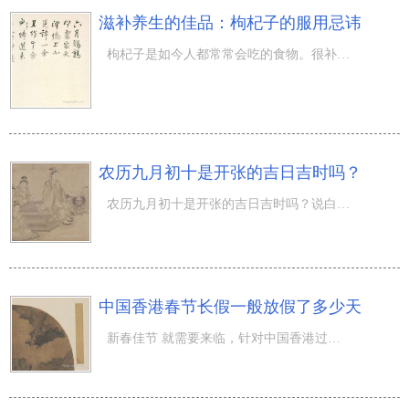
滋补养生的佳品：枸杞子的服用忌讳
枸杞子是如今人都常常会吃的食物。很补气血又营养成分。枸杞叶能够养肝明目，而枸杞子能够补阴补气血。仅仅
农历九月初十是开张的吉日吉时吗？
农历九月初十是开张的吉日吉时吗？说白了择吉，便是依据一定的方式挑选好意头的生活，因此 中国民间立即称
中国香港春节长假一般放假了多少天
新春佳节 就需要来临，针对中国香港过年放假难题应当有很多人不了解吧。中国香港是在中华的特别行政区，过