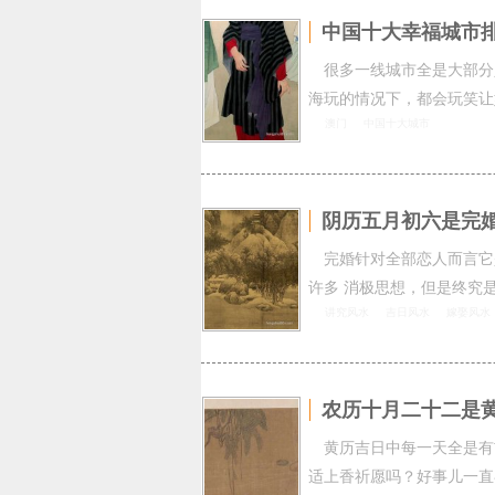
中国十大幸福城市
很多一线城市全是大部分
海玩的情况下，都会玩笑让
澳门
中国十大城市
阴历五月初六是完
完婚针对全部恋人而言它
许多 消极思想，但是终究
讲究风水
吉日风水
嫁娶风水
农历十月二十二是
黄历吉日中每一天全是有
适上香祈愿吗？好事儿一直