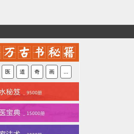
医
道
奇
画
...