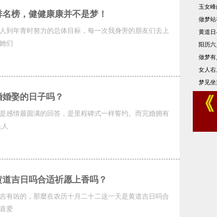
玉女峰
排名榜，健健康康并不是梦！
做梦站
人到年青时努力的总体目标，每一次我身旁的朋友们去上
黄道日
她们
阳历六
做梦有
女人右
梦见坐
婚婚娶的日子吗？
是感情最圆满的回答，是里程碑式一样誓约。而完婚拥有
是人
黄道吉日吗合适祈愿上香吗？
吉有凶的，那麼在农历十月二十二这一天是黄道吉日吗合
喜爱