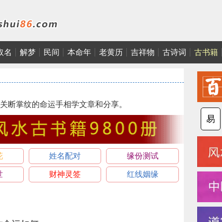
取名
解梦
民间
本命年
老黄历
吉祥物
古诗词
古书籍
关断掌纹的命运手相学文章和分享。
易
花
姓名配对
缘份测试
世
财神灵签
红线姻缘