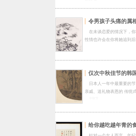
令男孩子头痛的属
在未谈恋爱的情况下，你
性情也许会在你将她追到后
仅次中秋佳节的韩
日本人一年中最重要的节
亲戚、送礼物表恩的 传统
中秋节
给你越吃越年青的
针对一个女人而言，年纪