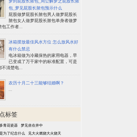
梦到屁股长脓包_周公解梦之屁股长脓
包_梦见屁股长脓包预示什么
屁股做梦屁股长脓包男人做梦屁股长
脓包女人做梦屁股长脓包单身者做梦
包工作者...
冰箱摆放最佳风水方位 怎么放风水好
有什么禁忌
电冰箱做为冷藏保热的家用电器，早
已变成了万干家中的标准配置，可是
不清楚电...
农历十月二十三能够结婚啊？
...
点标签
多青花瓷器
梦见坐在井中
是为了纪念什么
见大火燃烧大火烧天