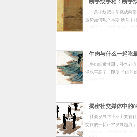
断手纹手相：断手
一条手纹把手掌截成两部
运势如何呢？本期 断掌手相
断掌手相
断掌纹的性格
断掌
牛肉与什么一起吃
牛肉细嫩甘甜，补气补血
活水平高了，即便 羊肉的
健康饮食文化
揭密社交媒体中的8
社会发展防止不上要有社
交往的一切正常发展趋势，
风水开运
风水罗盘app哪个好用
么看罗盘