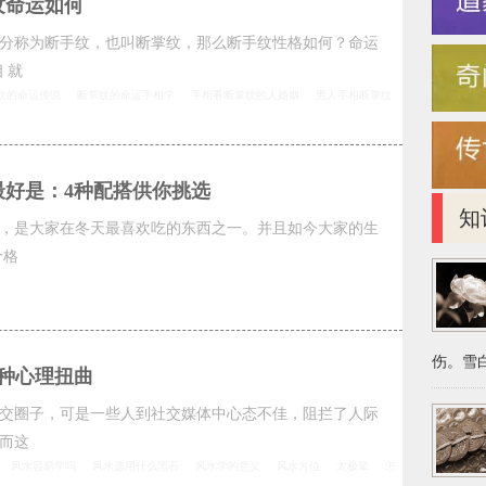
纹命运如何
分称为断手纹，也叫断掌纹，那么断手纹性格如何？命运
 就
纹的命运传说
断掌纹的命运手相学
手相看断掌纹的人婚姻
男人手相断掌纹
最好是：4种配搭供你挑选
知
，是大家在冬天最喜欢吃的东西之一。并且如今大家的生
价格
伤。雪白
种心理扭曲
交圈子，可是一些人到社交媒体中心态不佳，阻拦了人际
而这
风水容易学吗
风水选用什么黑石
风水学的意义
风水方位
太极晕
怎