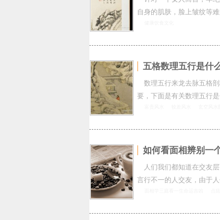
自身的肌肤，脸上皱纹等难
健康饮食文化
五格数理五行是什
数理五行来龙去脉五格剖
要，下面是有关数理五行是
富贵风水
较差风水
玄空风水
如何看面相辨别一
人们我们都知道在交友层
言行不一的人交友，由于人
面相学三庭看一生命运吉凶
点