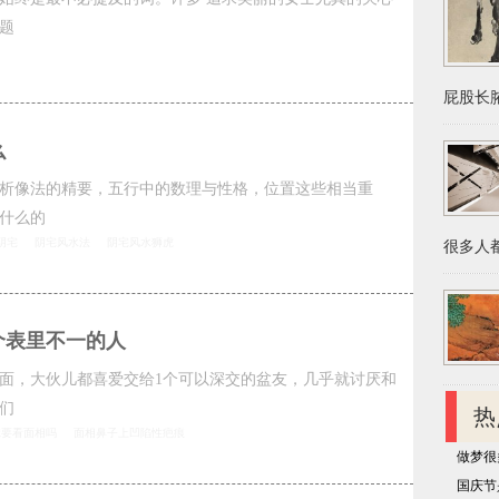
题
屁股长脓
么
析像法的精要，五行中的数理与性格，位置这些相当重
什么的
阴宅
阴宅风水法
阴宅风水狮虎
很多人都
个表里不一的人
面，大伙儿都喜爱交给1个可以深交的盆友，几乎就讨厌和
们
热
痣要看面相吗
面相鼻子上凹陷性疤痕
做梦很
国庆节