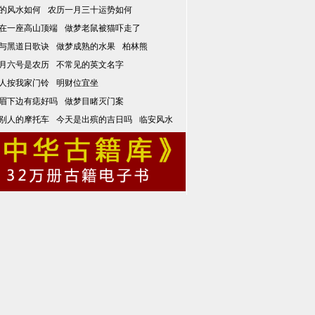
的风水如何
农历一月三十运势如何
在一座高山顶端
做梦老鼠被猫吓走了
与黑道日歌诀
做梦成熟的水果
柏林熊
月六号是农历
不常见的英文名字
人按我家门铃
明财位宜坐
眉下边有痣好吗
做梦目睹灭门案
别人的摩托车
今天是出殡的吉日吗
临安风水