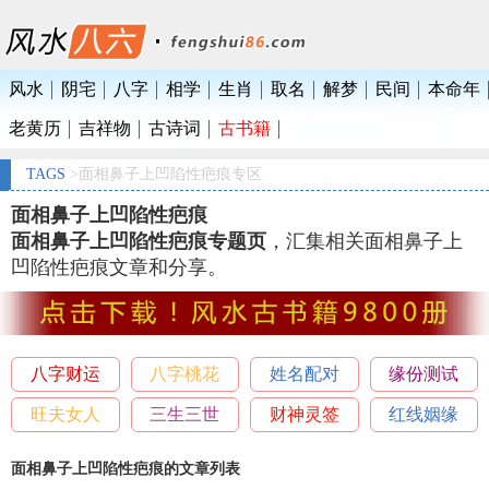
风水
阴宅
八字
相学
生肖
取名
解梦
民间
本命年
老黄历
吉祥物
古诗词
古书籍
TAGS
>面相鼻子上凹陷性疤痕专区
面相鼻子上凹陷性疤痕
面相鼻子上凹陷性疤痕专题页
，汇集相关面相鼻子上
凹陷性疤痕文章和分享。
八字财运
八字桃花
姓名配对
缘份测试
旺夫女人
三生三世
财神灵签
红线姻缘
面相鼻子上凹陷性疤痕的文章列表