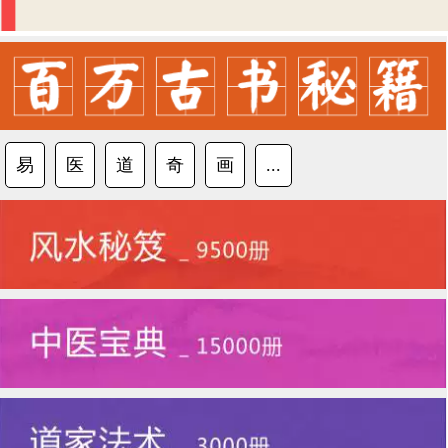
易
医
道
奇
画
...