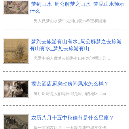
梦到山水_周公解梦之山水_梦见山水预示
什么
男人做梦山水梦中见到山表示希望和困难梦中见到一座座高山做梦站在一座高山顶端做梦从山上滑落下来做梦登山
梦到去旅游有山有水_周公解梦之去旅游
有山有水_梦见去旅游有山
恋爱中的人做梦去旅游有山有水说明过分比较本命年的人做梦去旅游有山有水意味着可望顺利得财怀孕的人做梦去
揭密酒店厨房改房间风水怎么样？
餐厅厨房是人们每日都是应用的地区，而假如人们的卧房挨近餐厅厨房得话，就会遭受噪声、烟花的危害，长期不
农历八月十五中秋佳节是什么星座？
每一年的农历八月十五就是我中华文化传统民族节日“中秋佳节”，按阳历计算出来得话大约是10月中下旬到十月