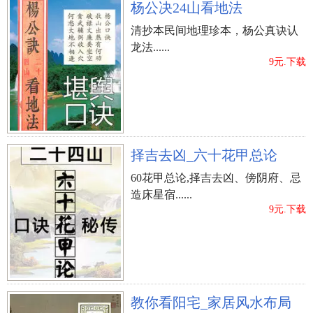
杨公决24山看地法
清抄本民间地理珍本，杨公真诀认
龙法......
9元.下载
择吉去凶_六十花甲总论
60花甲总论,择吉去凶、傍阴府、忌
造床星宿......
9元.下载
教你看阳宅_家居风水布局