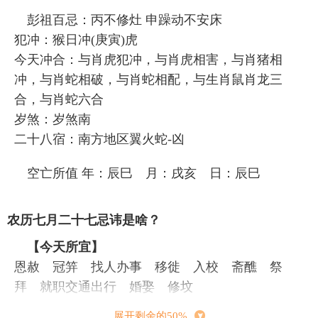
彭祖百忌：丙不修灶 申躁动不安床
犯冲：猴日冲(庚寅)虎
今天冲合：与肖虎犯冲，与肖虎相害，与肖猪相
冲，与肖蛇相破，与肖蛇相配，与生肖鼠肖龙三
合，与肖蛇六合
岁煞：岁煞南
二十八宿：南方地区翼火蛇-凶
空亡所值 年：辰巳 月：戌亥 日：辰巳
农历七月二十七忌讳是啥？
【今天所宜】
恩赦 冠笄 找人办事 移徙 入校 斋醮 祭
拜 就职交通出行 婚娶 修坟
展开剩余的50%