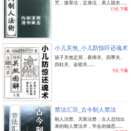
咒，接骨法，定身法，美人脱衣......
吉、有些是凶、有些是中，都应挑选易亚，绕开凶
15元.下载
时。
最终就是看当日的“宜”与“忌”了；但凡历日书本上，每
一天都标明宜做啥事，忌做啥事。
小儿关煞_小儿防惊吓还魂术
孩子关煞定局，夜啼关、四季关、
四柱关、金锁关......
9元.下载
禁法汇宗_古今制人禁法
制人法禁、天医法禁；古人总结出
来的制人禁法术，学会勿做恶......