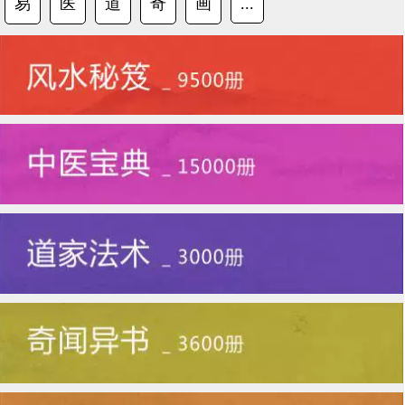
易
医
道
奇
画
...