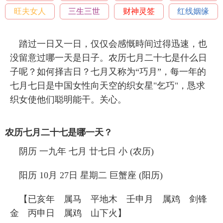
旺夫女人
三生三世
财神灵签
红线姻缘
踏过一日又一日，仅仅会感慨時间过得迅速，也
没留意过哪一天是日子。农历七月二十七是什么日
子呢？如何择吉日？七月又称为“巧月”，每一年的
七月七日是中国女性向天空的织女星"乞巧"，恳求
织女使他们聪明能干。关心。
农历七月二十七是哪一天？
阴历 一九年 七月 廿七日 小 (农历)
阳历 10月 27日 星期二 巨蟹座 (阳历)
【已亥年 属马 平地木 壬申月 属鸡 剑锋
金 丙申日 属鸡 山下火】