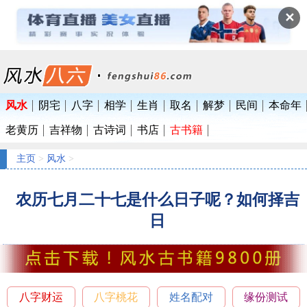
✕
风水
阴宅
八字
相学
生肖
取名
解梦
民间
本命年
老黄历
吉祥物
古诗词
书店
古书籍
主页
>
风水
>
农历七月二十七是什么日子呢？如何择吉
日
八字财运
八字桃花
姓名配对
缘份测试