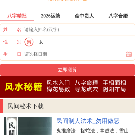
【今天所忌】
行舟 下葬 筑堤 求嗣 消除 经脉 入新宅
八字精批
2026运势
命中贵人
八字合婚
纳采 交货竖柱 启鑽 上梁山 行丧 破土 祈
愿 置产动土 加水 盖屋 修建
姓 名
性 别
男
女
如何择吉日
择吉关键从三个层面考虑到：
生 日
先选日子与己的岁干冲合；十二生肖中有犯冲，有相
配；犯冲与相配难题是择吉的至少标准。
再看日脚是不是清静，就是生活没有阴险毒辣；若是
日值“天刑、白虎星、玄武、天牢、玄武岩、勾
陈”等，便算作凶煞，日脚不净，办酒席一般不取；若
民间秘术下载
是日带六合、母仓、天乙、月德吉星，便算作黄道吉
民间制人法术_勿用做恶
日。黄道吉日中也要挑选良时，一天中24小时，划为
12个时辰，即子、丑、寅……戍亥，每一个时有些是
鬼推磨法，捉蛇法，拿贼法，雪山