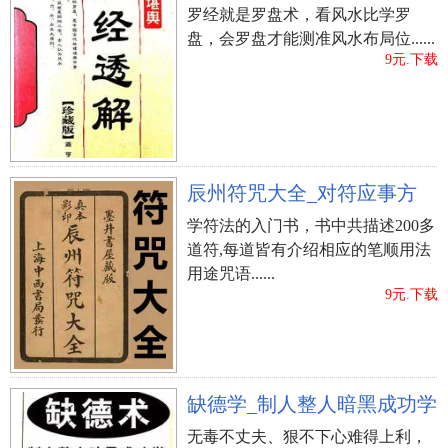
罗经就是罗盘术，看风水比学罗
盘，会罗盘才能测准风水布局位......
9元.下载
辰州符咒大全_对符应事方
学符法的入门书，书中共描述200多
道符,每道皆有介绍相应的笔顺用法
用途咒语......
9元.下载
缺德学_制人整人暗黑成功学
无毒不丈夫、狠不下心难得上利，