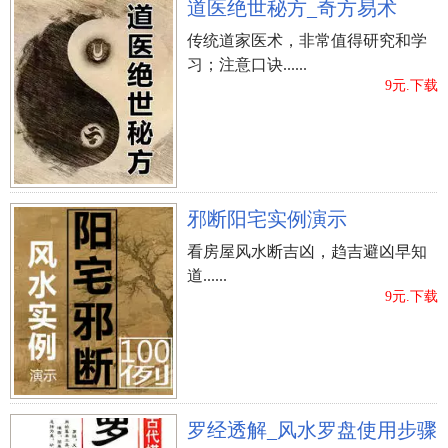
道医绝世秘方_奇方易术
传统道家医术，非常值得研究和学
习；注意口诀......
9元.下载
邪断阳宅实例演示
看房屋风水断吉凶，趋吉避凶早知
道......
9元.下载
罗经透解_风水罗盘使用步骤