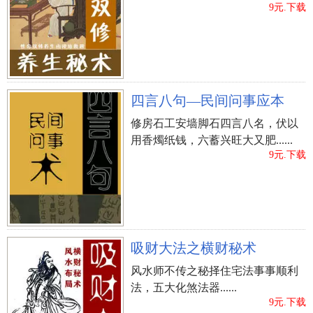
9元.下载
四言八句—民间问事应本
修房石工安墙脚石四言八名，伏以
用香燭纸钱，六蓄兴旺大又肥......
9元.下载
吸财大法之横财秘术
风水师不传之秘择住宅法事事顺利
法，五大化煞法器......
9元.下载