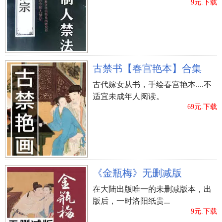
9元.下载
古禁书【春宫艳本】合集
怎么择吉日
古代嫁女从书，手绘春宫艳本....不
适宜未成年人阅读。
上一篇：
农历七月初二搬新家怎么样，能够乔迁之喜
69元.下载
吗？
《金瓶梅》无删减版
在大陆出版唯一的未删减版本，出
版后，一时洛阳纸贵...
9元.下载