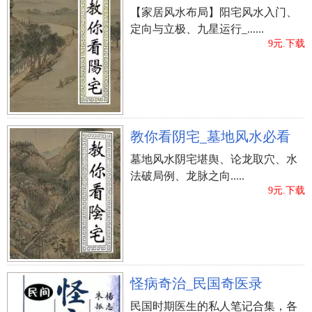
【家居风水布局】阳宅风水入门、
定向与立极、九星运行_......
9元.下载
教你看阴宅_墓地风水必看
墓地风水阴宅堪舆、论龙取穴、水
法破局例、龙脉之向.....
9元.下载
怪病奇治_民国奇医录
民国时期医生的私人笔记合集，各