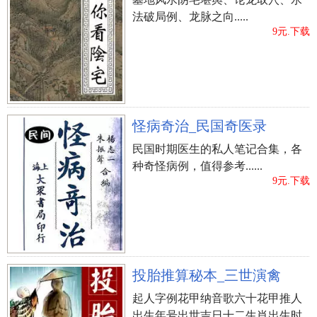
法破局例、龙脉之向.....
9元.下载
怪病奇治_民国奇医录
民国时期医生的私人笔记合集，各
种奇怪病例，值得参考......
9元.下载
投胎推算秘本_三世演禽
起人字例花甲纳音歌六十花甲推人
出生年号出世吉日十二生肖出生时