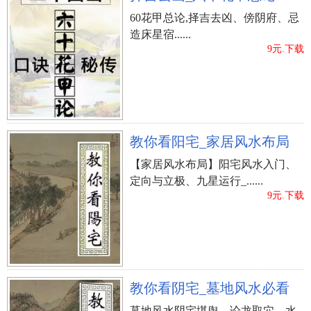
60花甲总论,择吉去凶、傍阴府、忌
造床星宿......
9元.下载
教你看阳宅_家居风水布局
【家居风水布局】阳宅风水入门、
定向与立极、九星运行_......
9元.下载
教你看阴宅_墓地风水必看
墓地风水阴宅堪舆、论龙取穴、水