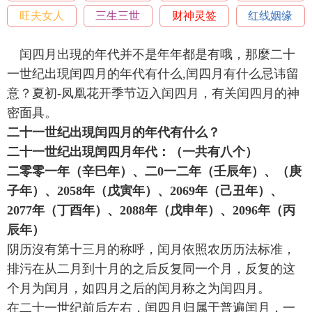
旺夫女人
三生三世
财神灵签
红线姻缘
闰四月出現的年代并不是年年都是有哦，那麼二十
一世纪出現闰四月的年代有什么,闰四月有什么忌讳留
意？夏初-凤凰花开季节迈入闰四月，有关闰四月的神
密面具。
二十一世纪出現闰四月的年代有什么？
二十一世纪出現闰四月年代：（一共有八个）
二零零一年（辛巳年）、二0一二年（壬辰年）、（庚
子年）、2058年（戊寅年）、2069年（己丑年）、
2077年（丁酉年）、2088年（戊申年）、2096年（丙
辰年）
阴历沒有第十三月的称呼，闰月依照农历历法标准，
排污在从二月到十月的之后反复同一个月，反复的这
个月为闰月，如四月之后的闰月称之为闰四月。
在二十一世纪前后左右，闰四月归属于普遍闰月，一