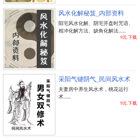
风水化解秘笈_内部资料
阳宅风水化解、阴宅开盘时咒语、
相冲化解方法、缺角化解法......
9元.下载
采阳气键阴气_民间风水术
夫妻房中养生风水术，桃花运行
术......
9元.下载