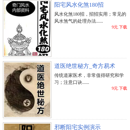
阳宅风水化煞180招
风水化煞180招，招招实用；常见的
风水煞气的处理办法......
9元.下载
道医绝世秘方_奇方易术
传统道家医术，非常值得研究和学
习；注意口诀......
9元.下载
邪断阳宅实例演示