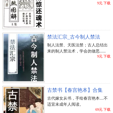
9元.下载
禁法汇宗_古今制人禁法
制人法禁、天医法禁；古人总结出
来的制人禁法术，学会勿做恶......
9元.下载
闰四月有何禁忌注意
上一篇：
5月1日—五一节结婚对联|喜协同集（横批）
古禁书【春宫艳本】合集
古代嫁女从书，手绘春宫艳本....不
适宜未成年人阅读。
69元.下载