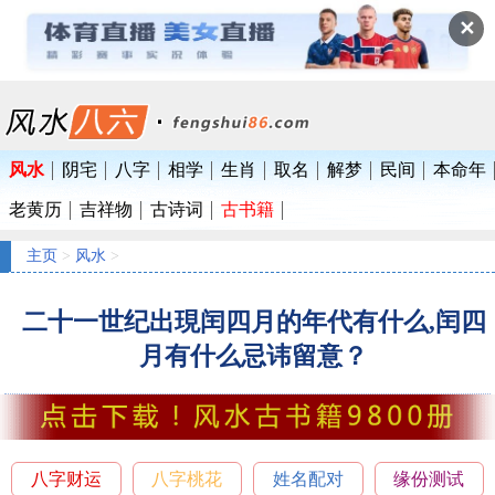
✕
风水
阴宅
八字
相学
生肖
取名
解梦
民间
本命年
老黄历
吉祥物
古诗词
古书籍
主页
>
风水
>
二十一世纪出現闰四月的年代有什么,闰四
月有什么忌讳留意？
八字财运
八字桃花
姓名配对
缘份测试