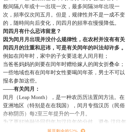
般间隔八年或十一出現一次，最多间隔38年出現一
次，頻率仅次闰五月。但是，规律性并不是一成不变
的，随時间向后变化，闰四月的頻率在慢慢降低。
闰四月有什么忌讳留意？
因为闰月月出現并没什么规律性，在农村并沒有有关
闰四月的注重和忌讳，可是有关闰年的叫法却许多 。
例如在闰年时，家中的子女要送老人闰月鞋；
当爸爸妈妈的则要在闰年时赠给嫁人的闺女折叠伞；
一些地域也有在闰年时女性要喝闰年茶，男士不可以
报名参加这些。
——有关闰月：
闰月（Leap Month），是一种农历历法置闰方法。在
亚洲地区（特别是在在我国），闰月专指汉历（民俗
亦称阴历）每2至三年提升的一个月。
为了更好地融洽回归年与汉往年的分歧，避免 汉往年
月与回归年即四季错位，每2至三年置1闰，古时候曾
展开剩余的52%