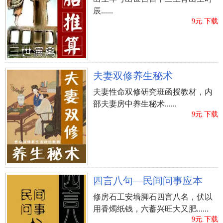
辰......
9元.下载
夫妻双修养生秘术
夫妻性命双修研究班函授教材，内
部夫妻房中养生秘术......
9元.下载
四言八句—民间问事应本
修房石工安墙脚石四言八名，伏以
用香燭纸钱，六蓄兴旺大又肥......
9元.下载