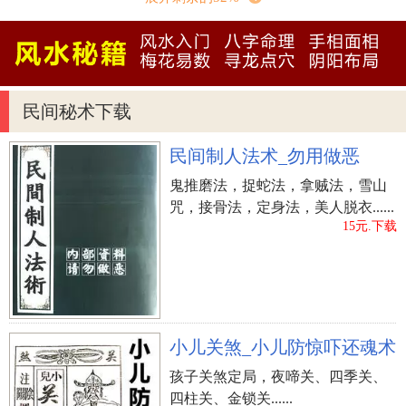
选用19年置7闰的闰周；
到唐朝的《麟德历》时废止了固定不动闰周，选用无
节气月置闰，因而是该闰时置闰。
民间秘术下载
八字命局是每一个人出世后已终究的，提早认识自己
的好运，可以让以后的人生道路以后走得更为顺利
民间制人法术_勿用做恶
哦。
鬼推磨法，捉蛇法，拿贼法，雪山
计算十年大运热烈欢迎
点一下正下方的《精品测算》
咒，接骨法，定身法，美人脱衣......
提早预测分析哦，祝你人生道路顺利！
15元.下载
小儿关煞_小儿防惊吓还魂术
孩子关煞定局，夜啼关、四季关、
四柱关、金锁关......