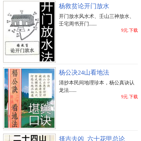
杨救贫论开门放水
开门放水风水术、壬山三神放水、
壬宅周书开门......
9元.下载
杨公决24山看地法
清抄本民间地理珍本，杨公真诀认
龙法......
9元.下载
择吉去凶_六十花甲总论