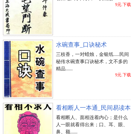
9元.下载
水碗查事_口诀秘术
三枝香，一对蜡烛，金银纸.....民间
秘传水碗查事口诀秘术，文不多的
精品......
9元.下载
看相断人一本通_民间易读本
看相断人、面相连着内心；是什么
人一眼就看得出来；口、耳、眼、
鼻、额......