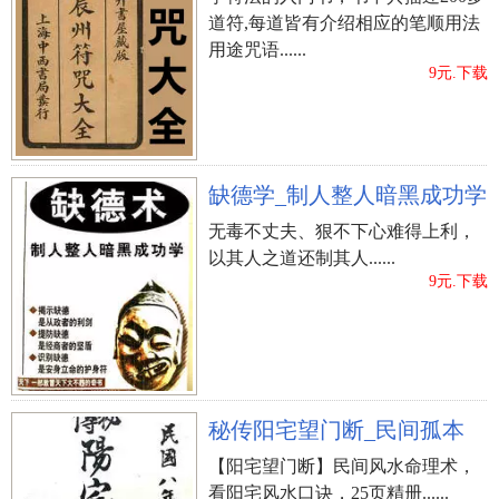
道符,每道皆有介绍相应的笔顺用法
用途咒语......
9元.下载
缺德学_制人整人暗黑成功学
无毒不丈夫、狠不下心难得上利，
以其人之道还制其人......
9元.下载
秘传阳宅望门断_民间孤本
【阳宅望门断】民间风水命理术，
看阳宅风水口诀，25页精册......