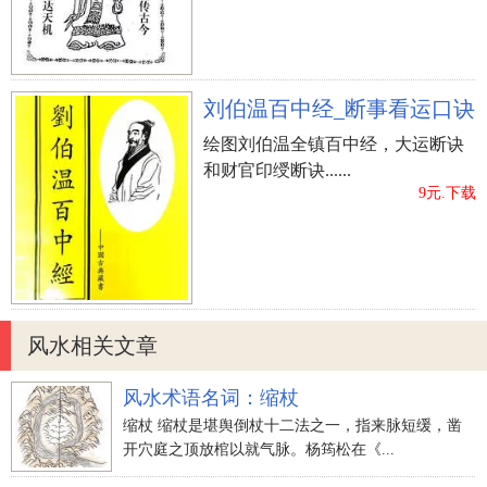
刘伯温百中经_断事看运口诀
绘图刘伯温全镇百中经，大运断诀
和财官印绶断诀......
9元.下载
风水相关文章
风水术语名词：缩杖
缩杖 缩杖是堪舆倒杖十二法之一，指来脉短缓，凿
开穴庭之顶放棺以就气脉。杨筠松在《...