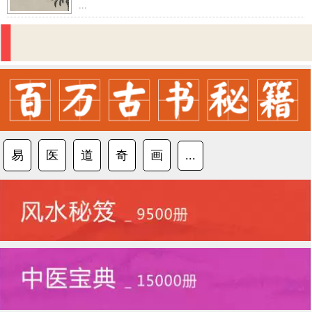
...
易
医
道
奇
画
...