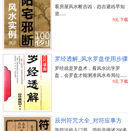
看房屋风水断吉凶，趋吉避凶早知
道......
9元.下载
罗经透解_风水罗盘使用步骤
罗经就是罗盘术，看风水比学罗
盘，会罗盘才能测准风水布局位......
9元.下载
辰州符咒大全_对符应事方
学符法的入门书，书中共描述200多