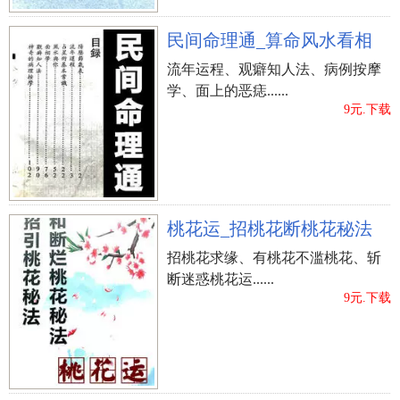
民间命理通_算命风水看相
流年运程、观癖知人法、病例按摩
学、面上的恶痣......
9元.下载
桃花运_招桃花断桃花秘法
招桃花求缘、有桃花不滥桃花、斩
断迷惑桃花运......
9元.下载