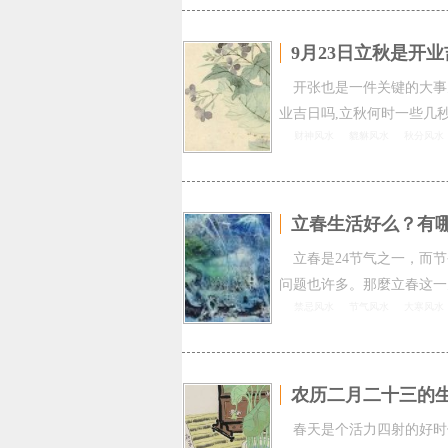
9月23日立秋是开
开张也是一件关键的大事
业吉日吗,立秋何时一些几
财神风水
貔貅风水
秋分风水
立春生活好么？有
立春是24节气之一，而
问题也许多。那麼立春这一
禁忌风水
节气风水
大寒风水
农历二月二十三的
春天是个活力四射的好时