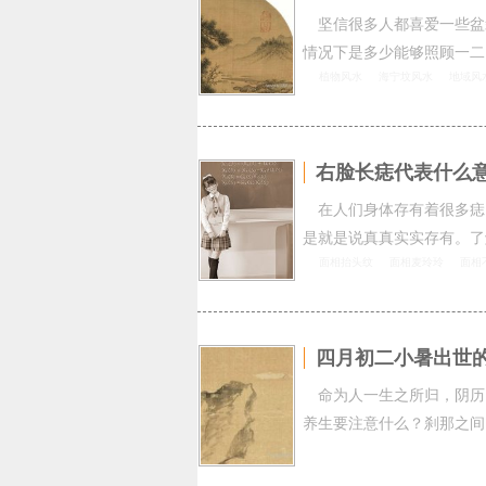
坚信很多人都喜爱一些盆
情况下是多少能够照顾一二
植物风水
海宁坟风水
地域风
右脸长痣代表什么
在人们身体存有着很多痣
是就是说真真实实存有。了
面相抬头纹
面相麦玲玲
面相
四月初二小暑出世
命为人一生之所归，阴历
养生要注意什么？刹那之间