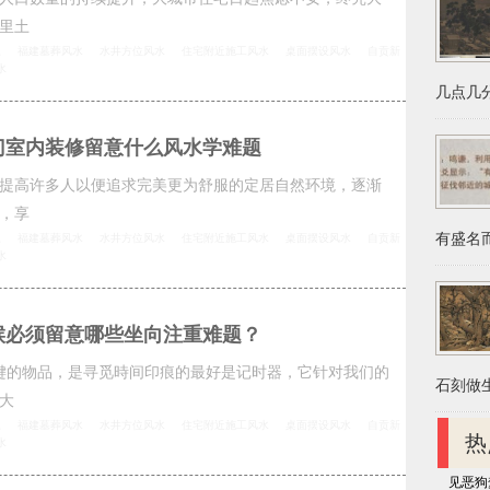
里土
思
福建墓葬风水
水井方位风水
住宅附近施工风水
桌面摆设风水
自贡新
水
几点几分
门室内装修留意什么风水学难题
提高许多人以便追求完美更为舒服的定居自然环境，逐渐
，享
有盛名而
思
福建墓葬风水
水井方位风水
住宅附近施工风水
桌面摆设风水
自贡新
水
候必须留意哪些坐向注重难题？
键的物品，是寻觅時间印痕的最好是记时器，它针对我们的
石刻做生
大
思
福建墓葬风水
水井方位风水
住宅附近施工风水
桌面摆设风水
自贡新
热
水
见恶狗