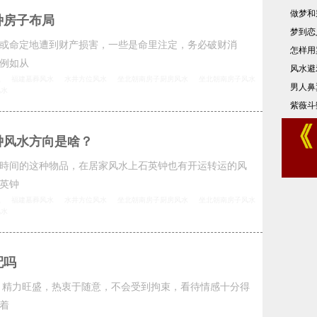
做梦和
种房子布局
梦到恋
或命定地遭到财产损害，一些是命里注定，务必破财消
怎样用
例如从
风水避
思
福建墓葬风水
水井方位风水
坐北朝南房子厨房风水
坐北朝南房子风水
男人鼻
风水
紫薇斗
钟风水方向是啥？
時间的这种物品，在居家风水上石英钟也有开运转运的风
英钟
思
福建墓葬风水
水井方位风水
坐北朝南房子厨房风水
坐北朝南房子风水
风水
配吗
，精力旺盛，热衷于随意，不会受到拘束，看待情感十分得
着