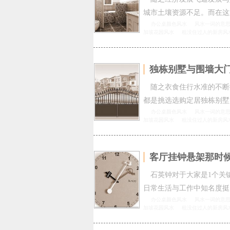
城市土壤资源不足。而在这
办公桌颜色风水
风水一词的意
加坡花园风水
租没住过人的新房风
独栋别墅与围墙大
随之衣食住行水准的不断
都是挑选选购定居独栋别墅
办公桌颜色风水
风水一词的意
加坡花园风水
租没住过人的新房风
客厅挂钟悬架那时
石英钟对于大家是1个关
日常生活与工作中知名度挺
办公桌颜色风水
风水一词的意
加坡花园风水
租没住过人的新房风