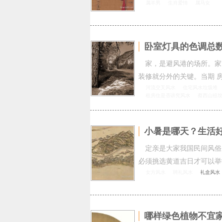
属羊男
生肖爱情
属马女
卧室灯具的色调总
家，是避风港的场所。家
装修就分外的关键。当期 
河流交叉风水
住宅风水垃圾堆
租房住是否讲究风水
蔡西山祖
小暑是哪天？生活
定亲是大家我国民间风俗
必须挑选黄道吉日才可以举
女方风水
聘礼风水
礼盒风水
哪样绿色植物不宜