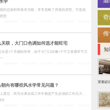
水学
屋的总面积和基本功能，常常忽略了房屋的房型。可是或
房型
思
福建墓葬风水
水井方位风水
宅子的风水
郑州三所的风水
住宅边有加
么关联，大门口色调如何选才能旺宅
知
言全是1个关键的存有，由于大门口好像1个守卫者通常守卫
一
思
福建墓葬风水
水井方位风水
宅子的风水
郑州三所的风水
住宅边有加
室都必须
头朝向有哪些风水学常见问题？
上渡过，而无论课业或工作中都是产生必须的工作压力，
量针
思
福建墓葬风水
水井方位风水
宅子的风水
郑州三所的风水
住宅边有加