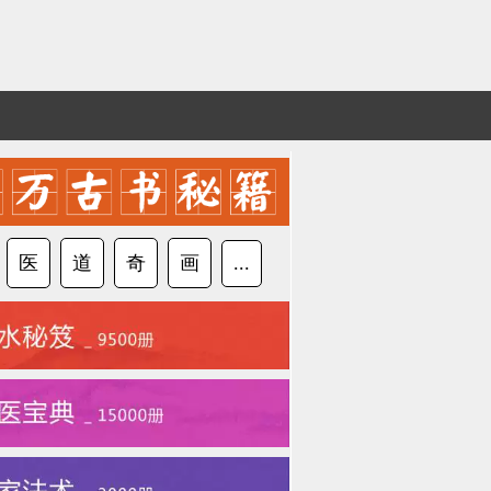
医
道
奇
画
...