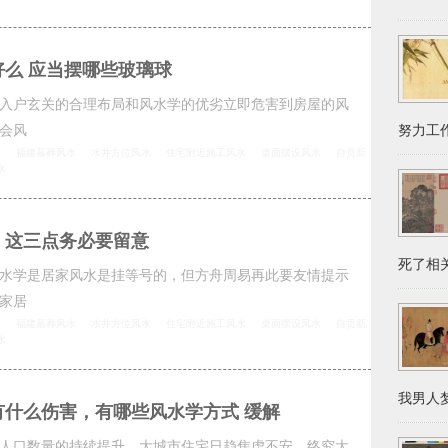
么 应当摆哪些玻璃球
入户玄关的合理布局和风水学的优劣立即危害到房屋的风
会风
努力工作
思
福建墓葬风水
水井方位风水
住宅附近施工风水
桌面摆设风水
自贡新
水
，这三点务必要留意
死了相关
水学是居家风水是挂等号的，但方舟周易再此要友情提示
家居
思
福建墓葬风水
水井方位风水
住宅附近施工风水
桌面摆设风水
自贡新
水
我男人梦
有什么伤害，有哪些风水学方式 缓解
人口数量的持续提升，大城市住宅日趋焦虑不安，终究大