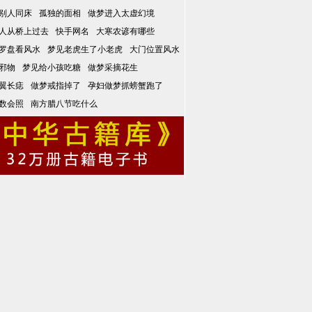
别人同床
孤独的面相
做梦进入太虚幻境
人从桥上过去
快手网名
大寒农谚有哪些
罗盘看风水
梦见老虎生了小老虎
大门位置风水
邪物
梦见给小孩吃糖
做梦采摘花生
翼长痣
做梦戒指掉了
孕妇做梦抓螃蟹跑了
数会照
南方腊八节吃什么