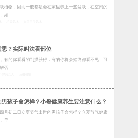
栽植物，因而一般都是会在家里养上一些盆栽，在空闲的
，如
水
桥梁风水
兴国三僚风水
意思？实际叫法看部位
，有的你看看的到摸获得，有的你将会始终都看不见，可
解否
不好的女人
面相相狼
的男孩子命怎样？小暑健康养生要注意什么？
四月初二日立夏节气出世的男孩子命怎样？立夏节气健康
，早