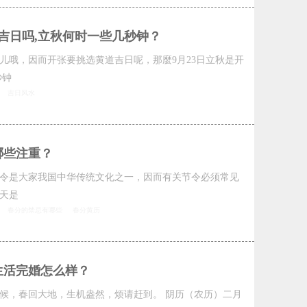
业吉日吗,立秋何时一些几秒钟？
儿哦，因而开张要挑选黄道吉日呢，那麼9月23日立秋是开
秒钟
吉日风水
哪些注重？
节令是大家我国中华传统文化之一，因而有关节令必须常见
天是
春分的禁忌有哪些
春分黄历
生活完婚怎么样？
候，春回大地，生机盎然，烦请赶到。 阴历（农历）二月