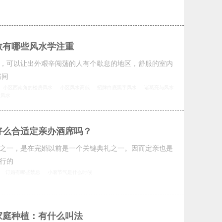
数有哪些风水学注重
，可以让出外艰辛闯荡的人有个歇息的地区，舒服的室内
房间
小区西南角的楼房风水
小区风水高低
招牌白底黑字风水
诸葛亮与风水
坟风水
好么合适定亲办酒席吗？
之一，是在完婚以前是一个关键典礼之一。因而定亲也是
行的
订婚有哪些禁忌
小暑节气是什么时候
家庭种植：有什么叫法