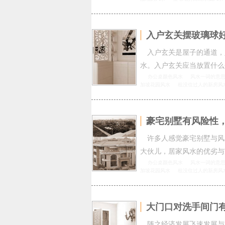
入户玄关摆玻璃球好
入户玄关是屋子的通道，
水。入户玄关应当放置什么
办公桌颜色风水
风水一词的意
加坡花园风水
租没住过人的新房风
豪宅别墅有风险性
许多人感觉豪宅别墅与风
大伙儿，居家风水的优劣与
办公桌颜色风水
风水一词的意
加坡花园风水
租没住过人的新房风
大门口对洗手间门
随之经济发展飞速发展与