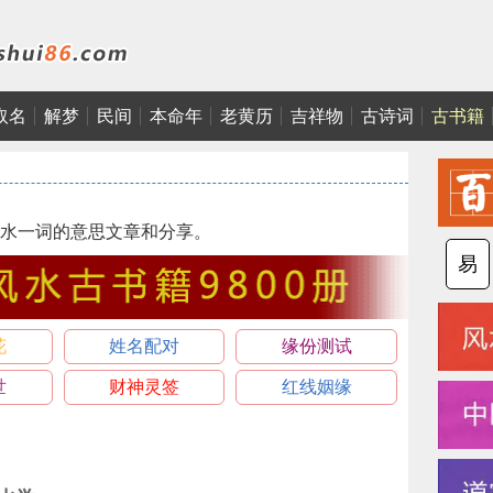
取名
解梦
民间
本命年
老黄历
吉祥物
古诗词
古书籍
水一词的意思文章和分享。
易
花
姓名配对
缘份测试
世
财神灵签
红线姻缘