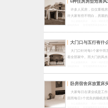
6种住房房型危害风
许多人买房，仅仅重视房
许大家有些不明白，房屋的
办公桌颜色风水
风水一词的意
油站的风水
住宅地势西高东低风水
大门口与五行有什
大门口针对每1个家中而
着全部家中。而大门的风水
办公桌颜色风水
风水一词的意
油站的风水
住宅地势西高东低风水
卧房宿舍床放置床
大家每日在课业或是工作
因而每日1个优良的睡眠质
办公桌颜色风水
风水一词的意
油站的风水
住宅地势西高东低风水