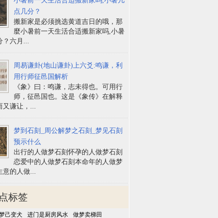
小暑前一天生活合适搬新家吗,小暑几
点几分？
搬新家是必须挑选黄道吉日的哦，那
麼小暑前一天生活合适搬新家吗,小暑
？六月...
周易谦卦(地山谦卦)上六爻:鸣谦，利
用行师征邑国解析
《象》曰：鸣谦，志未得也。可用行
师，征邑国也。这是《象传》在解释
又谦让，...
梦到石刻_周公解梦之石刻_梦见石刻
预示什么
出行的人做梦石刻怀孕的人做梦石刻
恋爱中的人做梦石刻本命年的人做梦
意的人做...
点标签
梦己变犬
进门是厨房风水
做梦卖梯田