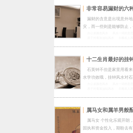
非常容易漏财的六
漏财的含意是出现意外地
灾，而一些则是能够防止，
办公桌颜色风水
风水一词的意
房子对着加油站风水
丰顺名人
十二生肖最好的挂
石英钟不但是家里用看来
水学功效哦，挂钟风水对石
办公桌颜色风水
风水一词的意
房子对着加油站风水
丰顺名人
属马女和属羊男般
属马女 个性化乐观开朗
固执和资金投入，期盼去有