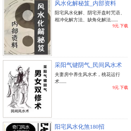
风水化解秘笈_内部资料
书柜作为青龙;右边有矮书柜作为白虎;前面要宽阔，
有适当的空间。这样工作起来，才会得心应手。 卫
阳宅风水化解、阴宅开盘时咒语、
相冲化解方法、缺角化解法......
生间篇 很多人认为卫生间风水很难打造，所以在装
9元.下载
修时也就不管它了，想着小小的卫生间也不必大动
干戈。这想法当然是错误的，因为卫生间风水不
好，会让全家人的健康都受到影响哦。 方位 卫生间
的方位决定的了房屋的格局，所以，基本上选定了
方位是很难再改动的。小编建议大家，最简单的设
采阳气键阴气_民间风水术
计方式就是把卫生间放在家中的凶位上，比如西南
夫妻房中养生风水术，桃花运行
方，正西方等等。这样就可以放心的利用卫生间来
术......
化解室内的煞气了，但是要保证卫生间下水道的通
9元.下载
畅。 颜色 有了方位，就要确定装修风格和颜色了，
从风水上来说，颜色当然是根据自己的命理来选择
最好，但是如果不懂的话，一般就是以白色和蓝色
为宜。因为白色代表着金，而金生水，有利运势。
阳宅风水化煞180招
而蓝色五行属水，自然与卫生间的五行相合。但