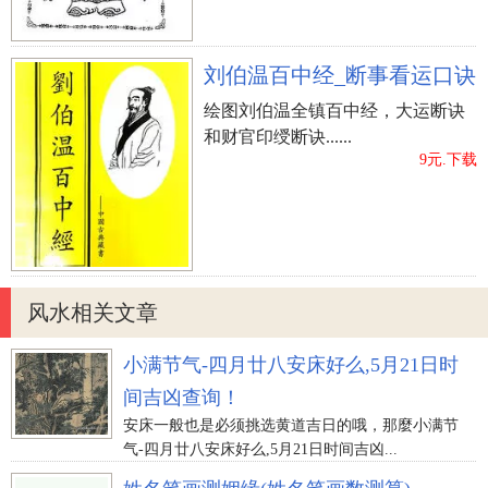
刘伯温百中经_断事看运口诀
绘图刘伯温全镇百中经，大运断诀
和财官印绶断诀......
9元.下载
风水相关文章
小满节气-四月廿八安床好么,5月21日时
间吉凶查询！
安床一般也是必须挑选黄道吉日的哦，那麼小满节
气-四月廿八安床好么,5月21日时间吉凶...