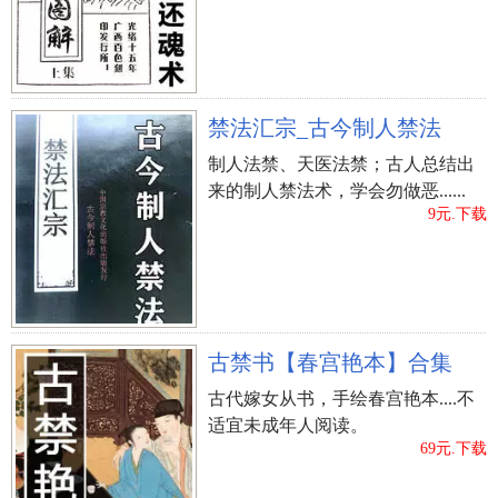
的考虑到过渡的作用在客厅前设计门厅过道，需要
注意的是，门厅过道的自然采光不足，所以照明一
定要充足、并且保持整洁。 别墅客厅格局 中国人买
房都希望房子户型方正，所以客厅格局最好是呈正
禁法汇宗_古今制人禁法
方形或是长方形。一般意义上的户型方正就是指户
制人法禁、天医法禁；古人总结出
型的进深与开间之比合理。进深与开间之比一般介
来的制人禁法术，学会勿做恶......
于1:1.5之间较好。进深过大，开间过小，会影响户
9元.下载
型采光通风，房间内会显得比较暗;而进深偏小，开
间过大不利于房间保温，浪费能源，北方尤其如
此。从居住条件来说，比较方正的户型也能做到采
光通风与保温两者间的平衡。 当然因为别墅客厅的
面积比较大，如果格局不理想也可以采取一定的方
古禁书【春宫艳本】合集
化解。如果有凸出的屋角，可以在屋角摆放盆景或
古代嫁女从书，手绘春宫艳本....不
者适宜材质的家具化解。如果是L型的客厅，可以用
适宜未成年人阅读。
69元.下载
家具把L隔成两个相互的方形区域。 别墅客厅装饰
别墅客厅需要一些装饰才不至显得空荡、冷清，但