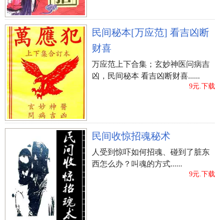
肺； 8、东北为艮为，代表着家中最小的男孩子和
人体的手与脾。 客厅的格局最好是正方形或长方
民间秘本[万应范] 看吉凶断
形，座椅区不可冲煞到屋角，沙发不可压梁。如果
客厅呈L形，可用家具将之隔成两个方形区域，视为
财喜
两个独立的房间。或是在墙壁挂面镜子，象征性的
万应范上下合集；玄妙神医问病吉
补足缺角，然后，当成完整的房间来决定中心。 怎
凶，民间秘本 看吉凶断财喜......
9元.下载
样看房子风水----大门朝向 客厅最好位于住家的前半
部靠近大门的位置，以便直接吸纳从大门的气。如
果必须经过条走廊才能到达客厅，那么走廊定要保
持整洁，而且照明定要充足，以免阻碍气客厅。如
民间收惊招魂秘术
果是夹层屋设计，客厅应位于层。 在风水学中有一
人受到惊吓如何招魂、碰到了脏东
种七星图，当我们拿到户型图之后将图用井字分割
西怎么办？叫魂的方式......
法分成9份，大门的方位落在哪个方位的'方格就属于
9元.下载
那个门。七星图一共是八张，在七星转柱笔或者七
星名片上都有，看房子风水时可以随身携带，红色
区域为吉，蓝色为凶。 怎样看房子风水----周围环境