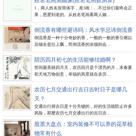
姓名笔画测姻缘(姓名笔画数测算)
1，两人姓名按简体字，差3画：…不过你们最终会正
果，恩爱到老的。从姓名笔画看两人姻...
倒流香有哪些避讳吗：风水学忌讳倒流香
倒流香是一种十分奇妙的香，一般的一般的香引燃以
后烟全是往上飘，而倒流香的浓烟则会...
阴历四月初七的生活能够结婚啊？
世间最美丽四月天，农历四月是个漂亮的月，末春夏
初天地万物创意，幸福的风景就在农历...
农历七月交通出行吉日吉时日子是哪几
天？
交通出行择吉日是十分关键的，好的生活能防止许多
风险，那麼农历七月交通出行的吉日吉...
股票大盘点：室内装修不可以养的花草植
物常有什么