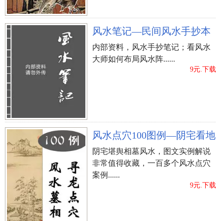
材等吸音较好的材料，以取得书房宁静的效果。书
房是陶冶情操、修身养性的幽谷，一般陈设有写字
风水笔记—民间风水手抄本
台、电脑操作台、书柜、坐椅等。写字台和坐椅形
内部资料，风水手抄笔记；看风水
状要精心设计，做到坐姿合理舒适，操作方便自
大师如何布局风水阵......
然。 书房门风水讲究----书房睁竖门正对大门不好
9元.下载
书房门正对大门不好，从风水学角度来讲是“穿
心”，有违规。书房门正对大门，从大门可直接看到
书房家具布置的情景，容易影响到在书房里的人，
扰乱人体内气的流通使人容易焦躁不安和紧张，不
利带州于学习、工作。如果采取措施错开，只要不
风水点穴100图例—阴宅看地
完全正对就可以。 书房门风水讲究----书房门正对客
阴宅堪舆相墓风水，图文实例解说
厅不好 书房门正对着客厅，一进客厅就可以直接看
非常值得收藏，一百多个风水点穴
到书房的情景，容易形成穿堂煞，对家庭成员的健
案例......
9元.下载
康不利同时还会影响主人的财运，运气时好时坏是
非常不利的。同时客厅家居布置是家人聊天会客的
地方，书房是学习、工作的地方，需要安静，容易