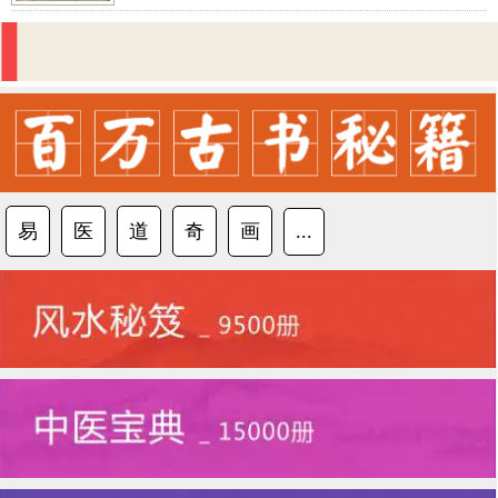
易
医
道
奇
画
...