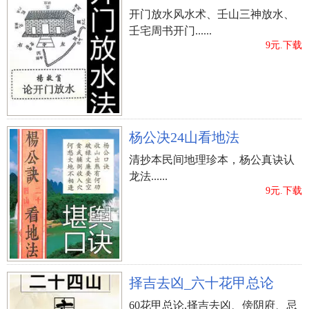
之所，应具有独立性、完整性。客厅形状上不宜过
开门放水风水术、壬山三神放水、
分狭长，以聚财为好，太狭窄了不聚财、不聚气。
壬宅周书开门......
9元.下载
杨公决24山看地法
上一篇：
马年运程2014生肖年运(生肖运势2014年运程)
清抄本民间地理珍本，杨公真诀认
龙法......
9元.下载
择吉去凶_六十花甲总论
60花甲总论,择吉去凶、傍阴府、忌