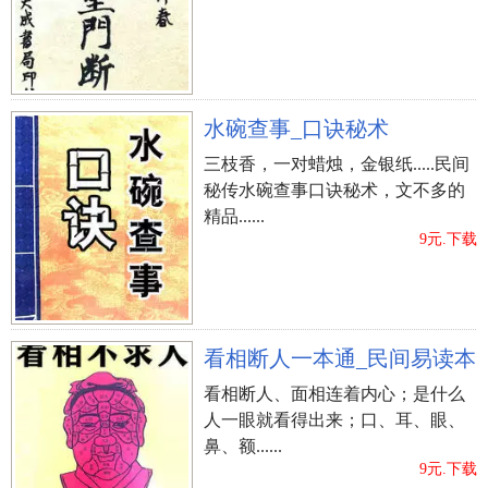
人，自1993年成立岭南玄空风水学会，先后编著了
多册易学风水著作。 卧室风水有哪些 1. 卧室风水
有，卧室的色调不可太过鲜艳，还有卧室里面不可
布置得琳琅满目，卧室的色调以素雅温暖为宜，切
水碗查事_口诀秘术
忌太过鲜艳，也不要布置得琳琅满目，过度豪华，
三枝香，一对蜡烛，金银纸.....民间
闪闪发光的饰物尤为不宜。 2. 卧室风水有，床头挂
秘传水碗查事口诀秘术，文不多的
画太大，还有床头巨画大不宜，床头置画可以增加
精品......
卧室之雅意，但以轻薄短小为宜，最忌厚重巨框之
9元.下载
大画，否则一旦挂钩脱落，当头砍下，非死即伤，
不可不慎。 3. 卧室风水有，卧室洗手间的门正对
床，还有卧室带洗手间，尤其洗手间正对床的住户
确实大多有腰疼的症状。这种洗手间再豪华，也改
看相断人一本通_民间易读本
变不了其排污的本质。空气质量不佳，沐浴后更产
看相断人、面相连着内心；是什么
生较多湿气。若洗手间的门正对床，不仅容易使床
人一眼就看得出来；口、耳、眼、
潮湿，还容易影响卧室的空气质量，时间长了就导
鼻、额......
致腰疼，更会增加肾脏的排毒负担。4 现代风水大
9元.下载