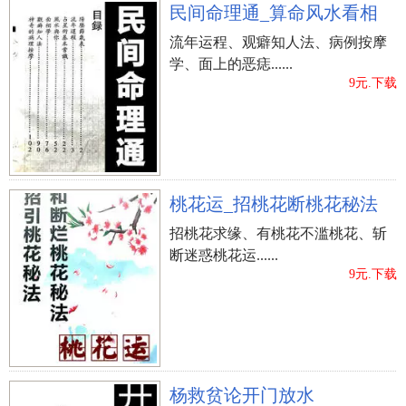
庭污秽之源泉，如果处于屋子的中心地带、西北角
民间命理通_算命风水看相
者，为最大的不吉。而对家中有男孩的家庭来说，
流年运程、观癖知人法、病例按摩
厕所位于正东方也为不吉。 中心五行属土，土生万
学、面上的恶痣......
9元.下载
物。如果屋子的中心是卫生间，则卫生间所产生的
污秽之气会令太极受污，严重影响家人的健康和运
势。 3、室内最好不要出现两门相对的情况 门门相
对，在风水上有“门冲”之说，不利藏风聚气、财
运、健康等方面，且两门相对谓之骂也，多主口
桃花运_招桃花断桃花秘法
舌。 户型中长走廊对着入户门、入户门正对厨房
招桃花求缘、有桃花不滥桃花、斩
门、开门即见厨房餐厅，厕所或正对卫生间的，这
断迷惑桃花运......
几种户型都属于犯“门冲”。 4、室内应尽量避免横梁
9元.下载
压顶现象 横梁压顶，容易使居者长期受无形压力，
有志难伸。尤其是在餐桌、沙发及睡床上有横梁压
顶的话，均更易生凶险。 5、户型中客厅、卧室等
的位置要合理，面积要比例恰当 户型布局中讲
究“前厅后卧”。客厅是招待客人、家人休闲、聚居
杨救贫论开门放水