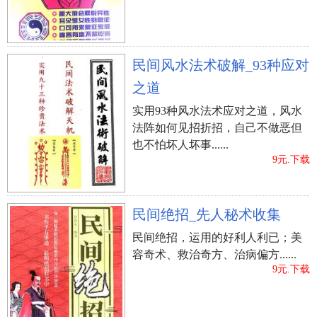
师有哪些2 怎样看房子风水----户型 老早之前就
有“天圆地方”的说法，方正的户型比较符合风水理
论，而像三角形、金字塔型等等，都不是理想的户
民间风水法术破解_93种应对
型，可能形成某些煞气，对居住者健康有极大影
之道
响，若是本命所忌方位，则为大凶。 我们看房子风
水的时候首先要从它的户型图下手，现在很多户型
实用93种风水法术应对之道，风水
都呈锯齿状或者不规则状，我们要看哪边缺角，在
法阵如何见招折招，自己不做恶但
也不怕坏人坏事......
装修时尽量补救。因为房屋缺角是房子风水中比较
9元.下载
严重的一个问题，下面简单说一下每个角代表着什
么。 1、西北为乾代表着父亲，而乾这个方位又代
表着人体的大肠； 2、西南为坤，代表母亲与身体
民间绝招_先人秘术收集
的胃； 3、正东为震，代表着手足兄弟中的为长子
民间绝招，运用的好利人利已；美
与身体的肝； 4、东南为巽，代表着长女和身体上
容奇术、救治奇方、治病偏方......
的胆； 5、正北为坎，代表着次子与身体上的耳与
9元.下载
肾； 6、正南为离，代表着次女和人的眼与心； 7、
正西为兑代表着家里最小的女孩子和人体的口与