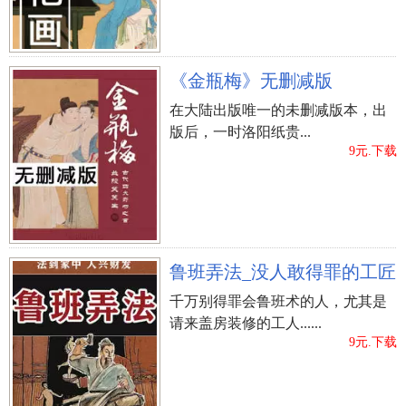
客厅装饰最好选一些能营造出活泼、融洽气氛的饰
品。圆形属阳、是动态的象徵，所以圆形的灯饰、
天花造型、以及装饰品具有引导温馨、热闹的气
《金瓶梅》无删减版
氛。而尖锐的物品，例如刀剑、火器、奖牌、动物
在大陆出版唯一的未删减版本，出
标本，这些都会产生阴气，导致争吵或行为，都不
版后，一时洛阳纸贵...
应该挂在墙上。同样，有棱角的灯具或装饰品也是
9元.下载
要尽量避忌的。 比起格局和位置等，色彩并非是影
响别墅客厅悉行大风水的主要因素，但风水上也
有“五行色”之说，如果能根据客厅在整个住宅中的
方位来选择正确的颜色，可以为家中的风水加分。
书房篇 书房是住宅环境中的一个重要组成部份。书
鲁班弄法_没人敢得罪的工匠
房，顾名思义是藏书、读书的房间。书房的布置更
千万别得罪会鲁班术的人，尤其是
能体现主人的个性和内涵，其实很有学问。书房的
请来盖房装修的工人......
9元.下载
墙面、天花板色调应选用典雅、明净、柔和的浅
色，如淡蓝色、浅米色、浅绿色。地面应选用木地
板或地毯等材料，而墙面的材料最好选用壁纸、板