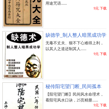
为依托，令同行忌心迭起。目前，颜廷利的声誉越
用途咒语......
9元.下载
来越大，在北京、上海、福建、广东、香港、澳
门、台湾及韩国、日本、新加坡、泰国、马来西亚
等地均留下足迹，被称作“中国最有名风水大
师”、‘三僚村最好风水师’“中国易学大师”、“中国著
缺德学_制人整人暗黑成功学
名风水大师”、“中国权威风水大师”“三僚村最厉害
无毒不丈夫、狠不下心难得上利，
的风水师”等，受到各大媒体的关注与追捧。 2. 现
以其人之道还制其人......
代风水大师之邵伟华，还有他是湖北鄂州市人，曾
9元.下载
经从事过工、农、商、兵、当过干部，后落根于易
学、相学、四柱、建筑风水、破译人类基因密码等
学科的研究。邵伟华在行业中是享誉时间最久之
人，属元老级人物，同时还是享誉国际著名的预测
学家，在国内外发表多篇论文，获得奖杯和国际一
秘传阳宅望门断_民间孤本
等奖。 3. 现代风水大师之裴翁， 1955年出生在山西
【阳宅望门断】民间风水命理术，
闻喜裴柏村，自幼承传祖宗中华宰相村风水堂文化
看阳宅风水口诀，25页精册......
传人，16岁开始正式拜伯父为师，接裴氏风水堂传
9元.下载