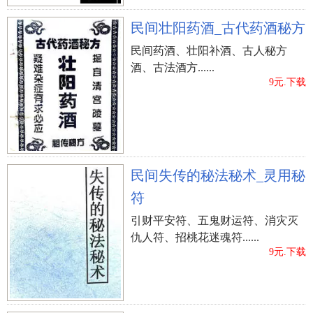
房子风水仅仅是户型风水好也是不行的，还要看看
民间壮阳药酒_古代药酒秘方
房子周围的风水如何，比如适合自己的大门朝向正
好又对着户外的指示牌、灯柱或者两楼之间的空隙
民间药酒、壮阳补酒、古人秘方
时会影响我们身体健康，运气反复。又比如门前后
酒、古法酒方......
9元.下载
有玻璃组成的高楼大厦容易引起我们烦躁、性格孤
僻。 “风”是衡量风水优劣的的一个重要指数。重
视“藏风聚气”才是风水之道。 山环水抱之地就是藏
风聚气最理想的格局，所谓“仁者乐山、智者乐
水”，山环水抱同样也是生态建筑学中理想的居住之
民间失传的秘法秘术_灵用秘
地：空气流通、光照合度，负氧离子充足，对人的
符
身心健康极其有利。 怎样看房子风水----内部布局
引财平安符、五鬼财运符、消灾灭
1、吉位充分利用 户型中的吉凶方位，如能按照居
仇人符、招桃花迷魂符......
住的不同需求各安本位，当为最佳的布局。比方
9元.下载
说，主卧室位于合星位，有利于夫妻感情；卫生间
位于衰星位正好可以压制凶星等等。 2、中心太极
点受污是风水大忌，卫生间位置至关重要 厕所为家