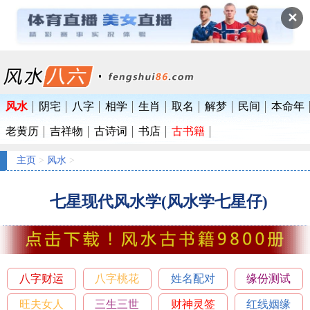
✕
风水
阴宅
八字
相学
生肖
取名
解梦
民间
本命年
老黄历
吉祥物
古诗词
书店
古书籍
主页
>
风水
>
七星现代风水学(风水学七星仔)
八字财运
八字桃花
姓名配对
缘份测试
旺夫女人
三生三世
财神灵签
红线姻缘