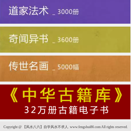
Copyright @ 【风水八六】自学风水不求人. www.fengshui86.com All rights reserved.