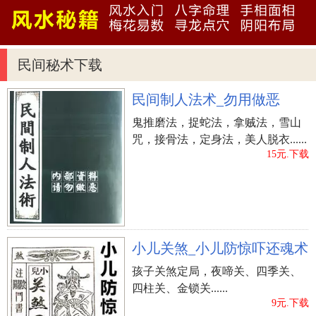
水的问题，那么最容易让业主忽略的几个功能间的
风水就是如客厅、书房、卫生间，今天小编就给大
家讲讲，如何是正确的好风水，一些坏的风水要如
民间秘术下载
何化解? 客厅篇 别墅的造价、装修都价格不菲，当
然要住得舒心、放心。在家居风水中，客厅的布
民间制人法术_勿用做恶
置、格局是重中之重。由于别墅本身的架构，所以
鬼推磨法，捉蛇法，拿贼法，雪山
别墅客厅风水还是比较有可塑性，风水禁忌大多可
咒，接骨法，定身法，美人脱衣......
以避免或是化解，基本上注意主要的几点即可。 别
15元.下载
墅客厅位置 之所以说客厅风水是家居风水中的重中
之重，是因为客厅是家人接人待客最常用的场所，
也是大家活动最频繁的地方。首先客厅的位置一般
要设计在比较理想的位置：例如房屋的位置，这样
小儿关煞_小儿防惊吓还魂术
比较接近中国自古以来“方正”的讲究。除此之外，
一层前半部分靠近大门位置也是设计成客厅比较理
孩子关煞定局，夜啼关、四季关、
想的位置。因为大门是整个住宅的气口，这样比较
四柱关、金锁关......
9元.下载
利于吸纳从大门进入的气。 别墅的面积比较大，有