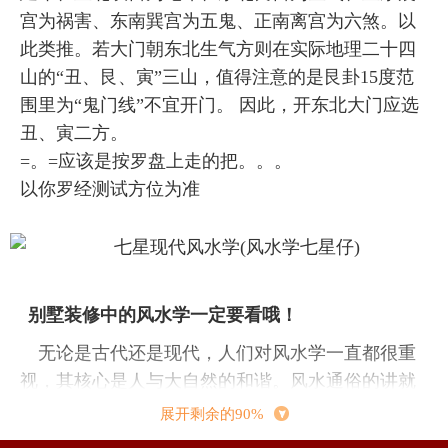
宫为祸害、东南巽宫为五鬼、正南离宫为六煞。以
此类推。若大门朝东北生气方则在实际地理二十四
山的“丑、艮、寅”三山，值得注意的是艮卦15度范
围里为“鬼门线”不宜开门。 因此，开东北大门应选
丑、寅二方。
=。=应该是按罗盘上走的把。。。
以你罗经测试方位为准
别墅装修中的风水学一定要看哦！
无论是古代还是现代，人们对风水学一直都很重
视，其核心是人与大自然的和谐。风水通俗的讲就
是好地方，居于此处，能助人事兴旺，发达安康，
展开剩余的90%
同时家居内部不同区域的分布和设计也要考虑到风