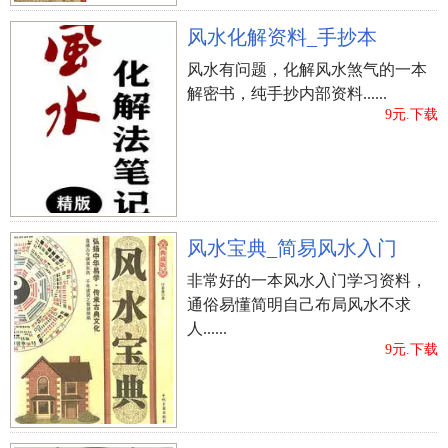
引起书房里人的注意力，不利用静下心来学习、工
风水化解资料_手抄本
作。 书房门风水讲究----书房门正对大门的化解方法
风水有问题，化解风水煞气的一本
书房门正对着大门的，有条件的可以把书房房门款
解密书，纯手抄内部资料......
式重新装修向左或者是向右移动一下，不要正对着
9元.下载
就可以，但是重新移动书房门，比较麻烦;最好的方
法是设置一个家具屏风等，或者是在书房门那里设
置一个不透光的玄关来化解。 书房门风水讲究----书
房门正对客厅的化解方法 书房门正对客厅同样是可
以选择把书房门重新装修向左，或者是向右移动。
风水宝典_简易风水入门
如果主人觉得麻烦，可以设置一个不透光的玄关，
非常好的一本风水入门学习资料，
或者是在大门入口安放一尊九转乾坤鼎挂件摆件或
通俗易懂简明自己布局风水不求
者是七星阵;也可以是在房间内安装“铜大象”或“铜蟾
人......
9元.下载
象”头朝向房门位置。 最后书房的摆设，要合乎风
水中的“四象”布局原则： 风水中的“四象”布局原
则，是指“左青龙，右白虎，前朱雀，后玄武”。书
房最重要的是书桌。书桌后面要有靠山，左边有大