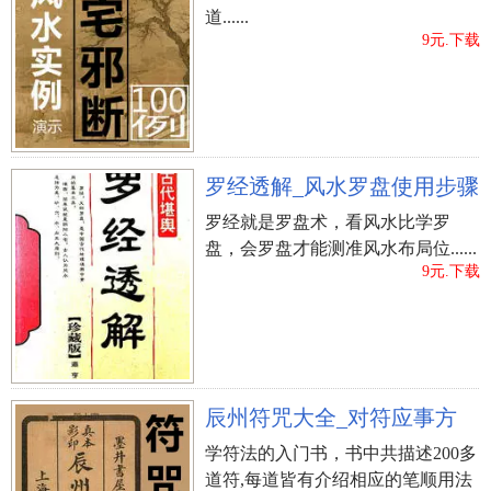
装修设计方案”，还有装修避坑攻略！点击此链接：
道......
9元.下载
【https://www.to8to.com/yezhu/zxbj-cszy.php?
to8to_from=seo_zhidao_m_jiare&wb】，就能免费领
取哦~
罗经透解_风水罗盘使用步骤
罗经就是罗盘术，看风水比学罗
现代风水大师有哪些
盘，会罗盘才能测准风水布局位......
9元.下载
现代风水大师有哪些 现代风水大师有哪些，事业
兴旺不仅关系到居家还关系到办公室的风水，风水
关系到一个家庭的运程同时也关系到个人财运，下
面介绍现代风水大师有哪些，大家来看看吧。 现代
风水大师有哪些1 1. 现代风水大师之颜廷利，他是
辰州符咒大全_对符应事方
博览群书之人，山东济南的汉族人士，自幼开始潜
学符法的入门书，书中共描述200多
心研究风水学，以倡导原创的人生格言、经典语录
道符,每道皆有介绍相应的笔顺用法