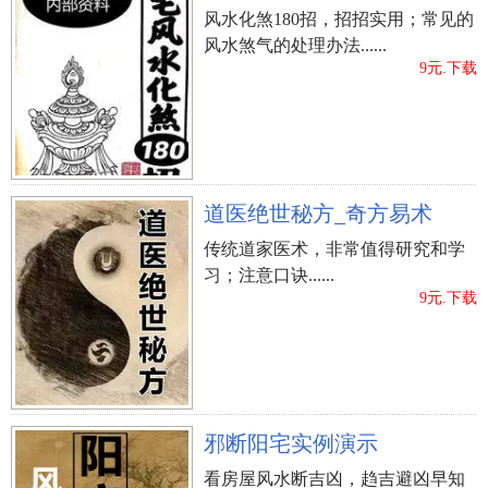
是，同时也要注意，如果是自己命中忌水的话，这
风水化煞180招，招招实用；常见的
风水煞气的处理办法......
种大众的装修风水就不适用了哦。 器具 卫生间中最
9元.下载
重要的器具就是马桶，浴缸，洗手盆。一般安装的
顺序是洗手盆最靠近门，马桶在门的内侧墙壁，而
浴缸在洗手盆里面的角落中。当然，如果是洗手间
比较大，那安装起来就容易些了。但是要注意，马
桶安装时不能和住宅朝向一致，不能正对着门和镜
道医绝世秘方_奇方易术
子，最好是藏在卫生间里面。 装饰品 基本的装修都
传统道家医术，非常值得研究和学
讲完了，最后一步就是布置了。一般来说，摆放镜
习；注意口诀......
子时不能正对着卫生间的门，并且卫生间墙壁上不
9元.下载
能悬挂抽象，大红色，或者是带有鬼怪骷髅的画
作，否则卫生间中的阴气会很容易产生不好的东西
的。再者，卫生间中可以摆放一些植物来净化空
气，但是藤蔓类和阳生植物万万要不得。 以上就是
邪断阳宅实例演示
小编的介绍，希望能够帮到你哦! 土巴兔在线免费为
大家提供“各家装修报价、1-4家本地装修公司、3套
看房屋风水断吉凶，趋吉避凶早知