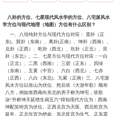
八卦的方位、七星现代风水学的方位、八宅派风水
学方位与现代地理（地图）方位有什么区别？
一、八培纯卦方位与现代方位对应： 震卦（正
东)、巽卦（东南）、离卦(正南）、坤卦（西南）、
兑卦（正西）、乾卦（西北）、坎卦（正北）、艮
卦（东北）。二、七星方位与现代方位对应：一白
（正北）、二黑（西南）、三碧（正东）、四绿
（东南）、五黄（中宫）、六白（西北）、七赤
（正西）、八白（东北)、九紫（正南）三、八宅派
风水方位以坐山为伏位、然后依《大游年歌》顺布
八方，例如坐西南向东北的房子称为坤宅，依歌
诀“升桥坤天延绝生祸五六”得知现代方位为：西南
坤配笑咐宫为伏位、正西兑宫为天医、西北乾宫为
延年、正北坎宫为绝命、东北艮宫为生气、正东震