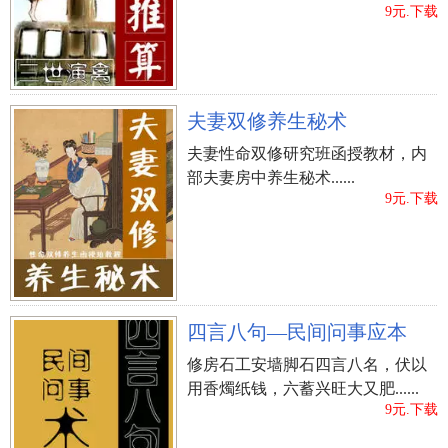
9元.下载
夫妻双修养生秘术
夫妻性命双修研究班函授教材，内
部夫妻房中养生秘术......
9元.下载
四言八句—民间问事应本
修房石工安墙脚石四言八名，伏以
用香燭纸钱，六蓄兴旺大又肥......
9元.下载