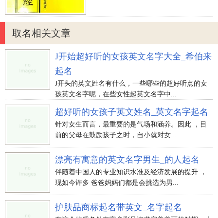
下结构，姓名学笔画20画；信为左右结构，姓名学
笔画9画；字形幽美，有利于撰写。
取名相关文章
【五格】 该姓名的五格笔画配搭为11-20-9，五格出
众。
J开始超好听的女孩英文名字大全_希伯来
起名
许姓男孩起名大全超好听的
J开头的英文姓名有什么，一些哪些的超好听点的女
（许飞白）、（许炳君）、（许刚捷）、（许兴
孩英文名字呢，在些女性起英文名字中...
怀）、（许越泽）、（许文林）
超好听的女孩子英文姓名_英文名字起名
（许昊天）、（许勇毅）、（许巨龙）、（许伟
针对女生而言，最重要的是气场和涵养。因此 ，目
懋）、（许远骞）、（俞彬复）
前的父母在鼓励孩子之时，自小就对女...
（许意智）、（许修德）、（许勇锐）、（许曜
漂亮有寓意的英文名字男生_的人起名
灿）、（许宇荫）、（许奇志）
伴随着中国人的专业知识水准及经济发展的提升 ，
（许滨海县）、（许承允）、（许嘉茂）、（许文
现如今许多 爸爸妈妈们都是会挑选为男...
光）、（许浩歌）、（许玉堂）
（许高翰）、（许弘厚）、（许英彦）、（许绍
护肤品商标起名带英文_名字起名
钧）、（许高澹）、（许智阳）