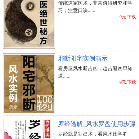
中的“车风缭绕泛崇光，香雾空蒙月转廓”大家就可
传统道家医术，非常值得研究和学
以取在其中的：崇光。做为姓名应用。假如许姓男
习；注意口诀......
9元.下载
孩取名用此作姓名，也是非常好的配搭。
?
、期待小孩变成“大帅哥”
一些父母期待小孩在成长阶段中人体健康快乐、容
颜俊俏的。通常会在宝宝的名字上再加上一些描述
邪断阳宅实例演示
容貌俊美、身体身心健康的关键字，例如：威、
看房屋风水断吉凶，趋吉避凶早知
焕、秀、伟、松、柏、山、石等。用这种词语给许
道......
姓男孩取名得话是非常好的配搭。
9元.下载
?
、期待小孩变成有社会道德的人
内在美比外观设计俊俏至关重要，父母们通常会明
白这一大道理。中华汉字杜兰特有许多描述品行的
词语，例如德、轩、贤、良、伦、正、清、义、
罗经透解_风水罗盘使用步骤
道。但这并并不是代表着随意用一个字加上姓就变
罗经就是罗盘术，看风水比学罗