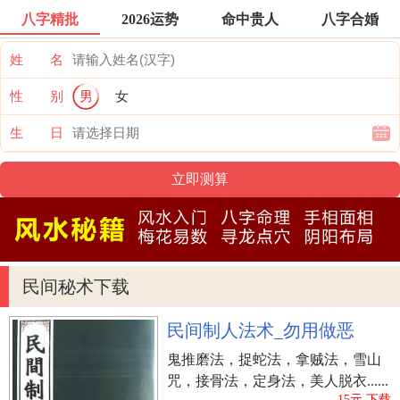
八字精批
2026运势
命中贵人
八字合婚
（2）、许魏洲
姓 名
1996年10月20太阳升起生在中国上海，中国大陆知
名演员、歌星。前不久，许魏洲应邀走上央视音乐
性 别
男
女
综艺节目《全球中文音乐榜上榜》的演出舞台，并
生 日
当场歌唱最新单曲《放》。综艺节目中，许魏洲穿
着白色衬衣、戴着黑色贝雷帽现身，太阳酷帅，男
子汉气概十足。从自编曲《光》到《放》，许魏洲
的歌曲一直维持着宝贵的男子汉气概：青春年少、
开朗、满怀希望。当场节目主持人聊到音乐《放》
的主题思想，许魏洲表明，根据著作要想传递的是
民间秘术下载
直面挫折永不放弃的心态、往上积极主动的能量。
魏
：时期名，也作姓。
民间制人法术_勿用做恶
洲
：五行为水，本意为水里的陆上。在姓名中本义
鬼推磨法，捉蛇法，拿贼法，雪山
有梦想、有理想、雄心壮志等含意。
咒，接骨法，定身法，美人脱衣......
15元.下载