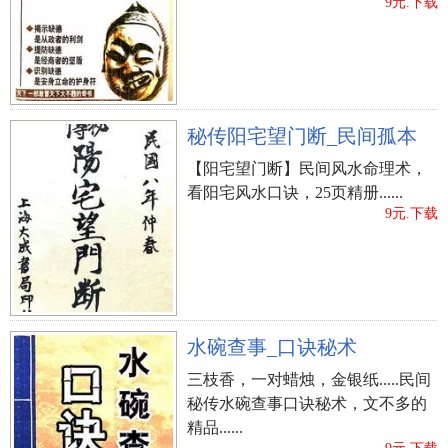
9元.下载
?
、主要表现强健体魄
主要表现男士健壮遒劲的身体。一般用“强、壮、
健、力、高、伟、彪”等字。如：李永强、高健、、
李力、黄云高、何彪等。
秘传阳宅望门断_民间孤本
【阳宅望门断】民间风水命理术，
?
、主要表现品性气场
看阳宅风水口诀，25页精册......
主要表现小伙的豪放顽强性情和男子气概。一般
9元.下载
用“英、勇、雄、猛、刚、坚、毅、韧、豪、俊”等
字姓名。如：薛刚、马胜利、朱为雄、李直、、李
国豪等。
男孩取名多采用刚健之词的姓名。表明刚健质量和
性情的字，如刚、正、直、真、钢、铁等；表明信
水碗查事_口诀秘术
念坚毅和能量极大的，如志坚、王伟、铁牛、超强
三枝香，一对蜡烛，金银纸.....民间
力、如铁、正刚、古兵这类；表明男子气概的，如
秘传水碗查事口诀秘术，文不多的
劲松、劲草、旭东、大春、海洋、浩天、皓然、石
精品......