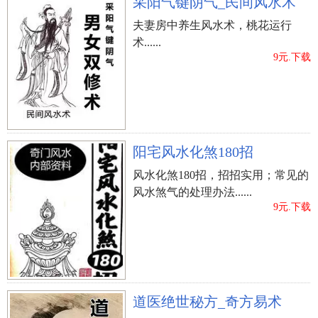
采阳气键阴气_民间风水术
许姓男孩取名方式
夫妻房中养生风水术，桃花运行
那麼，给许姓男孩取名有什么方法能够参照呢？
术......
9元.下载
可以看以下几点。
?
、创建杰出的理想
男孩儿被称作家中的“主心骨”，当然免不了授予着
期许，许多爸爸妈妈取名字的情况下会把这类期许
阳宅风水化煞180招
寄予在姓名上边，以提示小孩尽早正气凛然、自强
风水化煞180招，招招实用；常见的
自立。例如：强、衡、韧、恒、坚、力、决、定、
风水煞气的处理办法......
立、主等这种带著刚阳之气的字做为姓名应用。
9元.下载
?
、引入古诗文
一些喜爱阅读的父母是不是想过运行书中的词语给
孩子起名字呢？实际上参照一些古诗词啊古诗词取
名会出现出乎意料的获得，例如：苏东坡《海棠》
道医绝世秘方_奇方易术