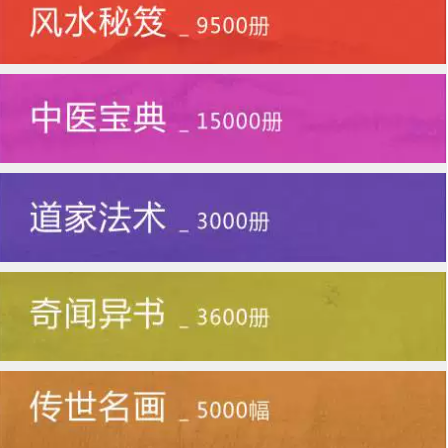
（许德业）、（许温瑜）、（许嘉平）、（许景
铄）、（许子琪）、（许坚白）
（许建同）、（许建工）、（许锐锋）、（许天
娇）、（许华晖）、（许 鹏鲲）
（许凯润）、（许温良）、（许乐语）、（许宏
才）、（许昆纬）、（许星渊）
（许弘大）、（许煜祺）、（许俊智）、（许泰
宁）、（陈家骏）、（许博延）
许姓男孩取名，许姓男孩起名有关阅读文章：
超好听的许姓男孩儿名称大全
猪年姓许的男宝宝名字
许姓发源，许姓的来源于