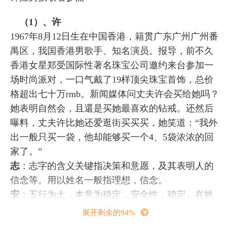
（1）、许
1967年8月12日生在中国香港，籍贯广东广州广州番
禺区，我国香港男歌手、知名演员。报导，前不久
香港女星郑受国际性著名珠宝公司邀约来台参加一
场时尚派对，一口气戴了19样顶尖珠宝首饰，总价
格超出七十万rmb。新闻媒体问丈夫许会买给她吗？
她表明自然会，且還是买她最喜欢的钻戒。还然后
曝料，丈夫许比她还爱逛街买买买，她笑道：“我外
出一般只买一袋，他却能够买一个4、5袋浓浓的回
家了。”
志
：志字的含义关键指决策和意愿，及其表明人的
信念等。用以姓名一般指理想，信念。
安
：五行为土，本意为稳定，安全性，稳定。在姓
名中本义安宁、舒适安逸、安全、幸福快乐等含
展开剩余的94%
意。