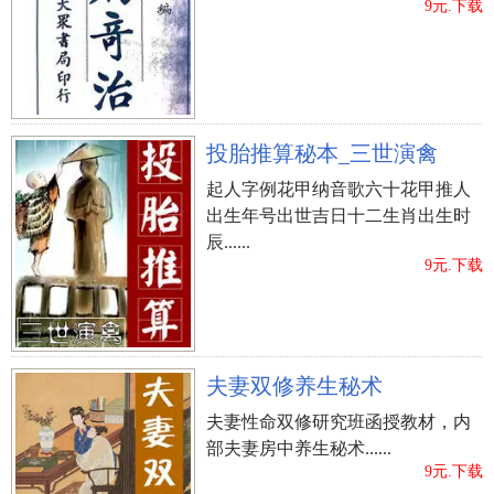
9元.下载
?、许骏琛
【字意】 骏表明出色、又高又大、良马；琛表明翠
玉、至宝、琛宝，实际意义幽美。
【喻意】 该姓名能够趣解得：“良马 • 至宝”。
投胎推算秘本_三世演禽
【乐律】 许、骏、琛的读音是xǔ、jùn、chēn，音调
起人字例花甲纳音歌六十花甲推人
为上声、去声、阳平。
出生年号出世吉日十二生肖出生时
【字形】 许为左右结构，姓名学笔画11画；骏为左
辰......
9元.下载
右结构，姓名学笔画17画；琛为左右结构，姓名学
笔画13画；字形幽美，有利于撰写。
【五格】 该姓名的五格笔画配搭为11-17-13，五格
出众。
夫妻双修养生秘术
夫妻性命双修研究班函授教材，内
?、许嘉德
部夫妻房中养生秘术......
【字意】 嘉表明吉祥如意、快乐、幸福快乐；德表
9元.下载
明福、品性、德望，实际意义幽美。