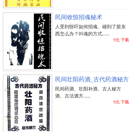
（许高逸）、（许弘阔）、（许建木）、（许嘉
纳）、（许建柏）、（许运杰）
民间收惊招魂秘术
（许浩歌）、（许天翰）、（许永望）、（许浩
人受到惊吓如何招魂、碰到了脏东
阔）、（许鸿彩）、（许辰锟）
西怎么办？叫魂的方式......
（许元思）、（许温瑜）、（许泰清）、（许俊
9元.下载
贤）、（许泰华）、（许良俊）
（俞彬唱）、（许康适）、（许人才辈出）、（许
辰良）、（许光霁）、（许文星）
（许雅惠）、（许博厚）、（许鸿博）、（许阳
民间壮阳药酒_古代药酒秘方
煦）、（许翠壁）、（许鸿羲）
民间药酒、壮阳补酒、古人秘方
（许鸿哲）、（许鸿风）、（许长逸）、（许俊
酒、古法酒方......
健）、（许鸿祯）、（许经略）
9元.下载
（许雨华）、（许伟毅）、（许星津）、（许嘉
颖）、（陈家骏）、（许浩邈）
（许经艺）、（许运浩）、（许鸿志）、（许绍
祺）、（许斌斌）、（许阳煦）