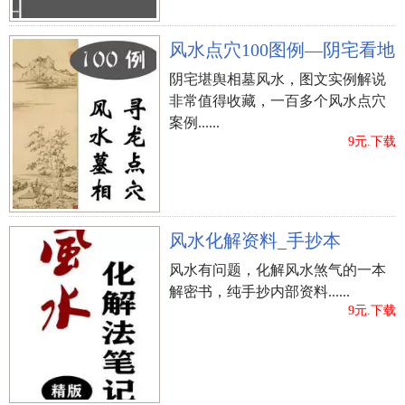
名配搭要“金，水”“金，金”“水，水”配搭比较好！
风水点穴100图例—阴宅看地
许宬羲姓名的三才数理剖析（仅作参考）
阴宅堪舆相墓风水，图文实例解说
五格数理数8 五格数理实际意义：（刚毅恪己卦）
非常值得收藏，一百多个风水点穴
忍受恪己，奋发进取修身养性成伟业，外刚内亦
案例......
刚，恐一发一发不可收拾。坚强不屈，惟恐险滩。
9元.下载
（半吉）
人格特质数16五格数理实际意义：（深明大义卦）
头领卦，财、寿、福三德兼俱，内心忠厚，威望服
众，造就伟业！ （吉）
风水化解资料_手抄本
天格数25五格数理实际意义：（英迈俊敏卦）女人
风水有问题，化解风水煞气的一本
美貌，小伙俊美，有异性朋友贵人相助缘，外刚内
解密书，纯手抄内部资料......
柔，取得成功发展。 （吉）
9元.下载
五格数理数32五格数理实际意义：宝马五系金鞍，
心存侥幸多望，若得老人破格提拔，其取得成功锐
不可当，且品性温文，有很大的爱惜别人之德，爱