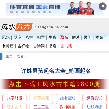
✕
风水
阴宅
八字
相学
生肖
取名
解梦
民间
本命年
老黄历
吉祥物
古诗词
书店
古书籍
主页
>
取名
>
许姓男孩起名大全_笔画起名
八字财运
八字桃花
姓名配对
缘份测试
旺夫女人
三生三世
财神灵签
红线姻缘