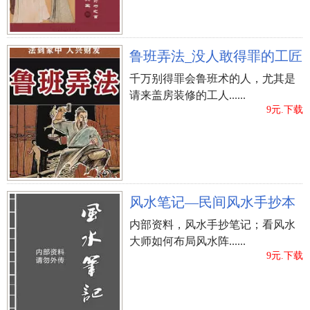
五格数理、人格特质、天格、五格数理、外格数各
自为：8 16 25 32 17
宬：幼时又很好学，诚信刚正不阿，中老年勤快，
鲁班弄法_没人敢得罪的工匠
晚年时期吉祥。 (金)
千万别得罪会鲁班术的人，尤其是
羲：柔和贤良，义利明晰，官运亨通旺，多才忠厚
请来盖房装修的工人......
老实，取得成功富顺。 (金)
9元.下载
许宬羲喜用神剖析
戊日干生午月，处帝旺的地方，得令而旺。天干地
支正官显出，得令但不有力，十二地支有强根而
旺。天干地支偏印显出，得令而旺。天干地支正财
风水笔记—民间风水手抄本
显出，在午月不可令，且十二地支无强根，正财乏
内部资料，风水手抄笔记；看风水
力。十二地支有并列，天干地支不透，午月并列强
大师如何布局风水阵......
9元.下载
有力。本八字命局官杀、印、身三者皆旺相强有
力，取食伤生财为喜用神，顺泄其势。（金水）则
必须含“金”“水”的姓名来助旺小宝宝一生！提议姓