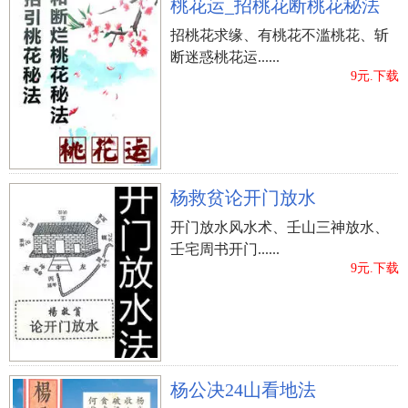
桃花运_招桃花断桃花秘法
【乐律】 许、展、鹏的字读音是xǔ、zhǎn、péng，
招桃花求缘、有桃花不滥桃花、斩
音调为上声、上声、阴平。
断迷惑桃花运......
【字形】 许为左右结构，姓名学笔画11画；展为半
9元.下载
包围，姓名学笔画10画；鹏为左右结构，姓名学笔
画19画；字形幽美，有利于撰写。
【五格】 该姓名的五格笔画配搭为11-10-19，五格
出众。
杨救贫论开门放水
?、许睿明
开门放水风水术、壬山三神放水、
壬宅周书开门......
【字意】 睿表明顺通、聪明、睿见；明表明亮、明
9元.下载
智、清晰，实际意义幽美。
【喻意】 该姓名能够趣解得：“聪慧睿哲曰献
（《逸周书•谥法》）”。四字成语聪明正直拓展了
姓名的诗意。
【乐律】 许、睿、明的读音是xǔ、ruì、míng，音调
杨公决24山看地法
为上声、去声、阴平。