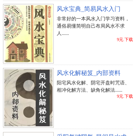
惜别人，家门口富顺。 （吉）
风水宝典_简易风水入门
外格数17五格数理实际意义：（阳刚顽强卦）权威
非常好的一本风水入门学习资料，
性坚强，意志坚定，刚中见柔，转危为安！ （吉）
通俗易懂简明自己布局风水不求
人......
许宬羲姓名释意
9元.下载
形格律义：字意宬表明宬室、史宬、藏书室；羲表
明太阳光、羲轮、羲阳，实际意义幽美。
名字寓意：该姓名能够趣解得：“宬室，羲庭”。
乐律：许、宬、羲的字读音是xǔ、chéng、xī，音调
风水化解秘笈_内部资料
为上声、阴平、阳平。
阳宅风水化解、阴宅开盘时咒语、
字形：许为左右结构，姓名学笔画11画；宬为上下
相冲化解方法、缺角化解法......
结构，姓名学笔画10画；羲为上下结构，姓名学笔
9元.下载
画17画；字形不错。
五格：该姓名的五格笔画配搭为11-10-17，五格出
众。