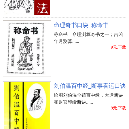
诗意。
【乐律】 许、曦、晨的字读音是xǔ、xī、chén，音
调为上声、阳平、阴平。
命理奇书口诀_称命书
【字形】 许为左右结构，姓名学笔画11画；曦为左
称命书，命理测算奇书之一；吉凶
右结构，姓名学笔画20画；晨为上下结构，姓名学
年月测算......
笔画11画；字形不错。
9元.下载
【五格】 该姓名的五格笔画配搭为11-20-11，五格
吉祥。
?、许骞信
刘伯温百中经_断事看运口诀
【字意】 骞表明飞起、举起、骞翥；信表明诚信、
绘图刘伯温全镇百中经，大运断诀
恪守、自信心，实际意义幽美。
和财官印绶断诀......
【喻意】 该姓名能够趣解得：“举起 • 诚信”。
9元.下载
【乐律】 许、骞、信的字读音是xǔ、qiān、xìn，音
调为上声、阳平、去声。
【字形】 许为左右结构，姓名学笔画11画；骞为上