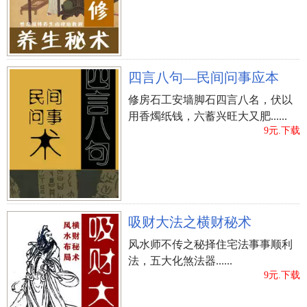
【喻意】 该姓名能够趣解得：“德茂椒涂绵福履
教敷兰掖集嘉祥县”。四字成语嘉言善状 恩德如山
拓展了姓名的诗意。
【乐律】 许、嘉、德的字读音是xǔ、jiā、dé，音调
四言八句—民间问事应本
为上声、阳平、阴平。
修房石工安墙脚石四言八名，伏以
【字形】 许为左右结构，姓名学笔画11画；嘉为上
用香燭纸钱，六蓄兴旺大又肥......
下结构，姓名学笔画14画；德为左右结构，姓名学
9元.下载
笔画15画；字形幽美，有利于撰写。
【五格】 该姓名的五格笔画配搭为11-14-15，五格
出众。
吸财大法之横财秘术
?、许曦晨
风水师不传之秘择住宅法事事顺利
【字意】 曦表明太阳光、太阳、曦光；晨表明清
法，五大化煞法器......
晨、晨明、晨辉，实际意义幽美。
9元.下载
【喻意】 该姓名能够趣解得：“如太阳光的第一缕
晨熙”。四字成语东曦既驾 晨炊星饭拓展了姓名的