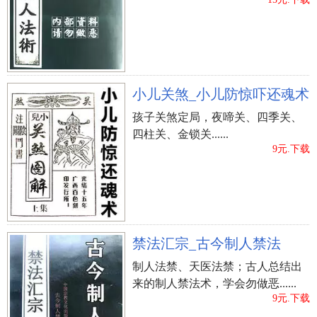
（3、）许逻辑思维
中国香港知名演员许冠文的大儿子。“冷面笑匠”许
冠文的大儿子许逻辑思维未来新参加2020年的华语
乐坛电影展。许逻辑思维去货仓帮爸爸梳理电影，
看到许多电影宣传海报包含《半斤八两》等，結果
小儿关煞_小儿防惊吓还魂术
盛行找寻一代避世“宣传海报大师”阮李波，把一个
孩子关煞定局，夜啼关、四季关、
人的故事拍成纪实片《海报师》。《海》是2020年
四柱关、金锁关......
华语乐坛电影展的播映片之一。据华语乐坛电影展
9元.下载
策展人之一李富楠表露，许逻辑思维五月会到当
地，除开参加播映会与观众们沟通交流，也会参加
华语乐坛电影展所举办的纪实片专题讲座。
思
：表明思齐、思谋、构思，起名字用“思”字，期
禁法汇宗_古今制人禁法
待小孩长大后是一个有观念的人。
制人法禁、天医法禁；古人总结出
维
：表明维持、思索、室内空间。
来的制人禁法术，学会勿做恶......
许姓男孩取名经典案例
9元.下载