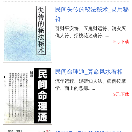
（许开霁）、（许锐逸）、（许滨海县）、（许升
民间失传的秘法秘术_灵用秘
荣）、（许新觉）、（许修远）
符
（许斯伯）、（许俊捷）、（许英范）、（许运
引财平安符、五鬼财运符、消灾灭
珧）、（许良骏）、（许飞羽）
仇人符、招桃花迷魂符......
（许元洲）、（许立轩）、（许敬曦）、（许子
9元.下载
濯）、（许泽宇）、（许昂雄）
（许志专）、（许旭彬）、（许昊硕）、（许健
康）、（许远大）、（许鸿运）
民间命理通_算命风水看相
许姓男孩取名有喻意
流年运程、观癖知人法、病例按摩
学、面上的恶痣......
?、许展鹏
9元.下载
【字意】 展表明展翅欲飞、翼展、未来展望；鹏表
明雄壮、杰出、鹏博，实际意义幽美。
【喻意】 该姓名能够趣解得：“蓬莱欲往宁无计，
一展弥天展鹏翅（宋•洪适《洽日亭》）”。四字成
语大展鸿图 凤翥鹏翔拓展了姓名的诗意。