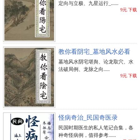
定向与立极、九星运行_......
笔画18画；字形幽美，有利于撰写。
9元.下载
【五格】 该姓名的五格笔画配搭为11-11-18，五格
出众。
?、许绍晖
教你看阴宅_墓地风水必看
【字意】 绍表明承继、持续、绍兴市；晖表明太
阳、辉煜、辉煌，实际意义幽美。
墓地风水阴宅堪舆、论龙取穴、水
【喻意】 该姓名能够趣解得：“持续 • 辉煌”。四字
法破局例、龙脉之向.....
9元.下载
成语旁蒐远绍 跗萼连晖拓展了姓名的诗意。
【乐律】 许、绍、晖的字读音是xǔ、shào、huī，音
调为上声、去声、阳平。
【字形】 许为左右结构，姓名学笔画11画；绍为左
右结构，姓名学笔画11画；晖为左右结构，姓名学
怪病奇治_民国奇医录
笔画13画；字形幽美，有利于撰写。
民国时期医生的私人笔记合集，各
【五格】 该姓名的五格笔画配搭为11-11-13，五格
种奇怪病例，值得参考......
吉祥。