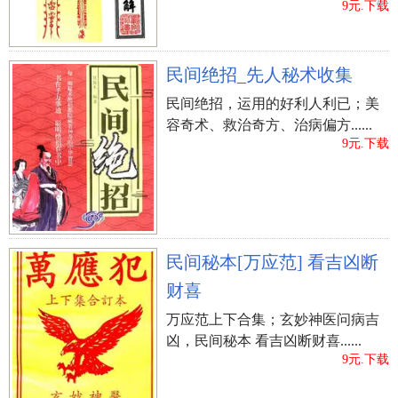
9元.下载
（许广君）、（许鹏涛）、（许星泽）、（许令
璟）、（许骏逸）、（许阳曦）
（许文滨）、（许锐 志）、（许波峻）、（许鸿
民间绝招_先人秘术收集
福）、（许晨潍）、（许敏学）
民间绝招，运用的好利人利已；美
（许明亮）、（许勃发）、（许琪睿）、（许昊
容奇术、救治奇方、治病偏方......
9元.下载
嘉）、（许涵衍）、（许文石）
（许弘和）、（许刚豪）、（许发扬）、（许天
成）、（许奇伟）、（许博涛）
（许骏逸）、（许宏硕）、（许文耀）、（许博
文）、（许高峯）、（许博瀚）
民间秘本[万应范] 看吉凶断
（许运骏）、（许经亘）、（许弘光）、（许元
财喜
基）、（许阳泽）、（许力言）
（许浩博）、（许嘉瑞）、（许翰采）、（许飞
万应范上下合集；玄妙神医问病吉
凶，民间秘本 看吉凶断财喜......
宇）、（许志泽）、（许振华）
9元.下载
（许mc天佑）、（许景行）、（许辰锟）、（许高
原地区）、（许耀眼明珠）、（许昂熙）