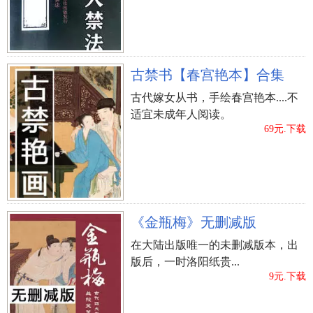
看了许姓男星起名字，爸爸妈妈们还不知道该怎
样给自己孩子起名字得话，那么就再讨论一下我剖
析的许姓男孩取名实例。
古禁书【春宫艳本】合集
许宬羲
古代嫁女从书，手绘春宫艳本....不
适宜未成年人阅读。
姓式： 许
69元.下载
性別： 男
出生时间：年6月27日5时五分 （阳历）
年5月23日5时五分 （阴历）
八字五行数量：0个金，一个木，一个水，3个火，3
个土
《金瓶梅》无删减版
八字四柱： 二零一二年 五月 初九日 卯
在大陆出版唯一的未删减版本，出
时
版后，一时洛阳纸贵...
9元.下载
八字： 壬辰 丙午 己未 丁卯
姓名笔画数分别是：11 10 17