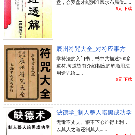
成好的名字，务必要充分考虑姓与名的关系难题。
盘，会罗盘才能测准风水布局位......
9元.下载
?
、依据小宝宝属相取名字
每一个属相有其相配的三合生肖和六合生肖，起名
字的情况下尽可能采用挨近三合和六合生肖有关的
字，绕开犯冲和相冲属相的有关字，传统式中觉得
辰州符咒大全_对符应事方
三合的姓名能够协助小宝宝有贵人相助协助，提高
学符法的入门书，书中共描述200多
工作。例如属鸡宝宝取名宜用“子”、“辰”、“己”的
道符,每道皆有介绍相应的笔顺用法
字。申猴与属龙人、子鼠为三合，与蛇为六合。
用途咒语......
（子鼠）子五笔字根，如：学、孺、郭、孝、李；
9元.下载
?
、辈分取名字
许姓是一个发展趋势历史时间较为详细的姓式，大
部分许多 地区的唐氏家族族谱都是有百度收录辈分
缺德学_制人整人暗黑成功学
的。能够看一下自身的小孩在祖谱中是排几名的，
无毒不丈夫、狠不下心难得上利，
随后依照排名来取名。
以其人之道还制其人......