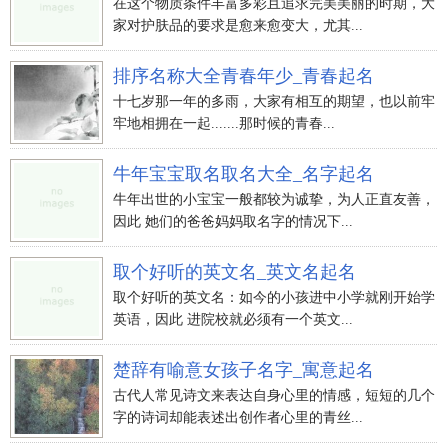
在这个物质条件丰富多彩且追求完美美丽的时期，大
（许昊伟）、（许浩宕）、（许承运公司）、（许
家对护肤品的要求是愈来愈变大，尤其...
永元）、（许彦昌）、（许浩思）
排序名称大全青春年少_青春起名
（许彦君）、（许光熙）、（许嘉澍）、（许雅
十七岁那一年的多雨，大家有相互的期望，也以前牢
昶）、（许华辉）、（许昆鹏）
牢地相拥在一起.......那时候的青春...
（许元良）、（许大海）、（许疾驰）、（许博
雅）、（许天瑞）、（许德运）
牛年宝宝取名取名大全_名字起名
（许鸿远）、（许景天）、（许骏俊）、（许乐
牛年出世的小宝宝一般都较为诚挚，为人正直友善，
正）、（许俊友）、（许承允）
因此 她们的爸爸妈妈取名字的情况下...
（许德寿）、（许康震）、（许鸿畅）、（许英
取个好听的英文名_英文名起名
叡）、（许天华）、（许鹏飞）
取个好听的英文名：如今的小孩进中小学就刚开始学
（许坚白）、（许令羽）、（许英勋）、（许德
英语，因此 进院校就必须有一个英文...
本）、（许昆明市）、（许高超）
（许雪峰）、（许英悟）、（许新霁）、（许乐
楚辞有喻意女孩子名字_寓意起名
水）、（许驰轩）、（许飞翰）
古代人常见诗文来表达自身心里的情感，短短的几个
（许良吉）、（许浩涆）、（许奇邃）、（许鹏
字的诗词却能表述出创作者心里的青丝...
飞）、（许子明）、（许博达）