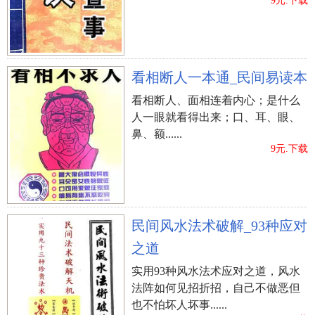
泉、石坚这类。
9元.下载
许姓男孩起名大全
最终，我为您梳理了许姓男孩起名大全，有 的、
带喻意和超好听的，期待能有了你喜爱的。
看相断人一本通_民间易读本
看相断人、面相连着内心；是什么
许姓男孩起名大全
人一眼就看得出来；口、耳、眼、
鼻、额......
（许昊然）、（许新翰）、（许伟懋）、（许振
9元.下载
博）、（许华晖）、（许金鹏）
（许智鑫）、（许振海）、（许嘉荣）、（许和
安）、（许浩思）、（许嘉明）
（许海阳）、（许浩波）、（许启航）、（许智
民间风水法术破解_93种应对
伟）、（许阳飇）、（许范明）
之道
（许思聪）、（许承天）、（许文轩）、（许鸿
实用93种风水法术应对之道，风水
祯）、（许海超）、（许兴国）
法阵如何见招折招，自己不做恶但
（许嘉慕）、（许景澄）、（许宜修）、（许元
也不怕坏人坏事......
忠）、（许建本）、（许正青）