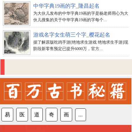
中华字典19画的字_隆昌起名
（许伟祺）、（许鸿羽）、（许骞北）、（许鸿
为大伙儿发布的中华字典19画的字是杨老师用心为大
熙）、（许星渊）、（许星辰）
伙儿搜集的关于中华字典19画的字每个...
（许子琪）、（许睿识）、（许璞瑜）、（许涵
亮）、（许睿思）、（许光赫）
游戏名字女生萌三个字_樱花起名
（许文曜）、（许昊东）、（许振国）、（许茂
据了解原版吃鸡手游[绝地求生游戏 绝地求生手游]现
才）、（许建业）、（许彭魄）
阶段新零售预定已提升6000万，官方...
（许成周）、（许飞语）、（许运浩）、（许驰
海）、（许彬炳）、（许昆谊）
（许弘深）、（许信鸿）、（许志新）、（许锐
藻）、（许昂熙）、（许飞鹏）
（许弘伟）、（许康盛）、（许鸿光）、（许景
明）、（许俊驰）、（许德昌）
（许明轩）、（许苑博）、（许睿诚）、（许弘
易
医
道
奇
画
...
阔）、（许安然）、（许鸿晖）
（许思博）、（许立诚）、（许涵畅）、（许鸿
远）、（许安易）、（许智敏）