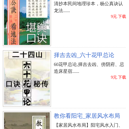
清抄本民间地理珍本，杨公真诀认
【字形】 许为左右结构，姓名学笔画11画；睿为上
龙法......
下结构，姓名学笔画14画；明为左右结构，姓名学
9元.下载
笔画8画；字形幽美，有利于撰写。
【五格】 该姓名的五格笔画配搭为11-14-8，五格出
众。
择吉去凶_六十花甲总论
?、许流苏树
【字意】 雪表明高尚、小雪花、明亮；松表明松
60花甲总论,择吉去凶、傍阴府、忌
涛、松柏树、松柏树，实际意义幽美。
造床星宿......
9元.下载
【喻意】 该姓名能够趣解得：“苍松翠柏喜迎春
至 白雪红梅送福来”。四字成语白雪阳春 鹤骨松
姿拓展了姓名的诗意。
【乐律】 许、雪、松的字读音是xǔ、xuě、sōng，音
调为上声、上声、阳平。
教你看阳宅_家居风水布局
【字形】 许为左右结构，姓名学笔画11画；雪为上
【家居风水布局】阳宅风水入门、
下结构，姓名学笔画11画；松为左右结构，姓名学