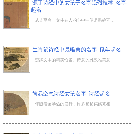
源于诗经中的女孩子名字强烈推荐_名字
起名
从古至今，女生在人的心中中便是温婉可人，秀外慧中的印像。因此许多 爸爸妈妈给孩子起名字的情况下，常常
生肖鼠诗经中最唯美的名字_鼠年起名
楚辞文本的精美恰当、诗意的雅致唯美意境是诸多文学著作所没法匹及的，“桃之夭夭，灼灼其华”的茂盛唯美意
简易空气诗经女孩名字_诗经起名
伴随着国学热的盛行，许多爸爸妈妈竞相资金投入到这一风潮中，都刚开始挑选用离骚楚辞楚辞起名。大家都了解