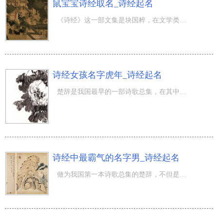
鼠宝宝诗经取名_诗经起名
《诗经》这一部文集是块国粹，在文学类行业拥有 高于一切的影响力。因为文集中的很多诗文唯美诗意，很多字
诗经女孩名字虎年_诗经起名
楚辞是我国最早的一部诗歌总集，在其中的內容比较丰富，寓意深长。而且也是古代人交给大家的精神财富，它的
诗经中最霸气的名字男_诗经起名
做为我国第一本诗歌总集的楚辞，不但是古代人才华的结晶体，還是人生智慧与生活哲理的汇聚。一直以来，用楚