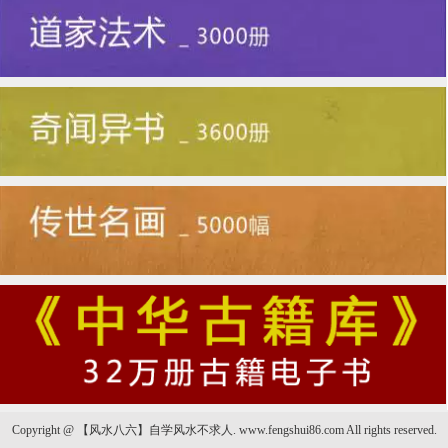
Copyright @ 【风水八六】自学风水不求人. www.fengshui86.com All rights reserved.