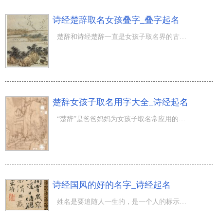
诗经楚辞取名女孩叠字_叠字起名
楚辞和诗经楚辞一直是女孩子取名界的古兰经，广受爸爸妈妈们的五星好评。用叠字给女宝宝取名也是常见的方式
楚辞女孩子取名用字大全_诗经起名
“楚辞”是爸爸妈妈为女孩子取名常应用的方法，不但由于自古以来既有“女诗经、男楚辞”的叫法，并且还由于
诗经国风的好的名字_诗经起名
姓名是要追随人一生的，是一个人的标示，一个好名字针对小孩而言是很重要的。《诗经》是我国第一部诗歌总集