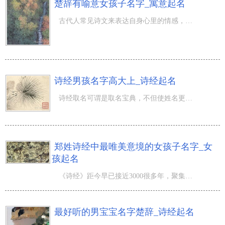
楚辞有喻意女孩子名字_寓意起名
古代人常见诗文来表达自身心里的情感，短短的几个字的诗词却能表述出创作者心里的青丝万绪，喻意十分浓厚。
诗经男孩名字高大上_诗经起名
诗经取名可谓是取名宝典，不但使姓名更有深刻含义，并且还能反映出小孩的个性特征。如：“秉德”一名源自《
郑姓诗经中最唯美意境的女孩子名字_女
孩起名
《诗经》距今早已接近3000很多年，聚集在籍的名诗句，早就变成大家祖祖辈辈流传的精神食粮。从取名字刚开始
最好听的男宝宝名字楚辞_诗经起名