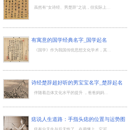
虽然有“女诗经、男楚辞”之说，但实际上诗经中也是有一些优美的字词合适男孩起名，如知名的建筑之神梁思成
有寓意的国学经典名字_国学起名
《国学》作为我国传统思想文化学术，其每一本国学数均是经典，且涵盖的知识面非常广，深受人们掌握与运用其
诗经楚辞超好听的男宝宝名字_楚辞起名
伴随着总体文化水平的提升 ，爸爸妈妈跟宝宝取名字时，也找到许多 新的有文化的方式。近些年根据诗经楚辞取
痣说人生道路：手指头痣的位置与运势图
痣有分天生与后天性了，在易懂上，它可以透视人生的吉凶祸福，古时候八字算命学术术中占据占比，都是八字算