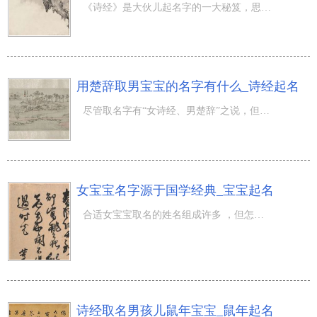
《诗经》是大伙儿起名字的一大秘笈，思维定势是取女孩子的名字会用楚辞，但其实不是，楚辞是古人的智慧，里
用楚辞取男宝宝的名字有什么_诗经起名
尽管取名字有“女诗经、男楚辞”之说，但实际上用楚辞取男宝宝名字也是非常好的，由于里边也是有许多 描绘
女宝宝名字源于国学经典_宝宝起名
合适女宝宝取名的姓名组成许多 ，但怎样突显姓名的不同寻常，及女宝的性別、气场等特性，還是需爸爸妈妈们
诗经取名男孩儿鼠年宝宝_鼠年起名