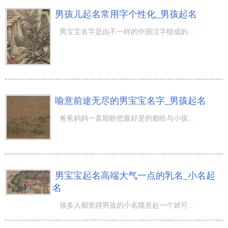
男孩儿起名常用字个性化_男孩起名
男宝宝名字是由不一样的中国汉字组成的，除开姓式这一中国汉字不可以变更以外，姓名中的其他中国汉字全是能
喻意前途无尽的男宝宝名字_男孩起名
爸爸妈妈一直期盼把最好是的都给与小孩，因此 许多 父母在为男孩起名的情况下，会期待男孩儿将来顺利、前途
男宝宝起名高端大气一点的乳名_小名起
名
很多人都觉得男孩的小名随意起一个就可以了，但实际上乳名对一个人的危害也是非常大的。如今的爸爸妈妈愈来