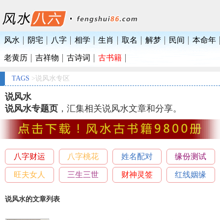
风水
阴宅
八字
相学
生肖
取名
解梦
民间
本命年
老黄历
吉祥物
古诗词
古书籍
TAGS
>说风水专区
说风水
说风水专题页
，汇集相关说风水文章和分享。
八字财运
八字桃花
姓名配对
缘份测试
旺夫女人
三生三世
财神灵签
红线姻缘
说风水的文章列表