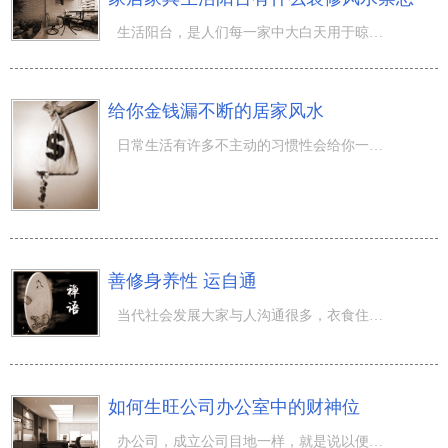
生活阳台，是人们每一家中大白天用于晾干衣服裤子的场地，都是当代家中纳气光照的1个关键方式。之前人们非
给你金钱漏不断的居家风水
日常生活有许多不主动的习惯性会给你一直处在漏财中，要想要个好的运程那还要留意日常生活的每一小关键点。
善修身养性 运自通
当代社会发展大家与人沟通很多，衣食住行、工作中社交圈愈来愈大，与路人相处的頻率也愈来愈高，因此在这种
如何生旺公司办公室中的财神位
办公司，成立公司目地一样，就是说以便挣钱。老话讲：(钱并不是全能的，没有钱是万万不可的)。因此经济物质