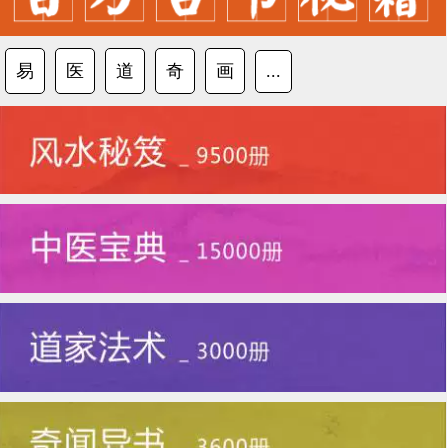
易
医
道
奇
画
...