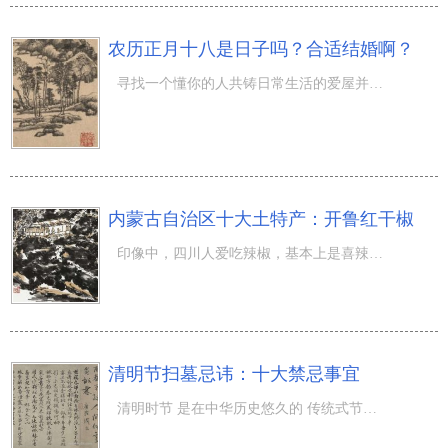
农历正月十八是日子吗？合适结婚啊？
寻找一个懂你的人共铸日常生活的爱屋并不易，完婚针对每一个人、每一个家中而言全是十分关键的事儿。因而必
内蒙古自治区十大土特产：开鲁红干椒
印像中，四川人爱吃辣椒，基本上是喜辣。可是，大家知道吗？坐落于内蒙古自治区的开鲁县，是红干椒的关键原
清明节扫墓忌讳：十大禁忌事宜
清明时节 是在中华历史悠久的 传统式节日 之一，而且清明时节有一个固定不动的风俗习惯那便是祭扫，那麼清