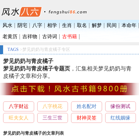
风水
阴宅
八字
相学
生肖
取名
解梦
民间
本命年
老黄历
吉祥物
古诗词
古书籍
TAGS
>梦见奶奶与青皮橘子专区
梦见奶奶与青皮橘子
梦见奶奶与青皮橘子专题页
，汇集相关梦见奶奶与青
皮橘子文章和分享。
八字财运
八字桃花
姓名配对
缘份测试
旺夫女人
三生三世
财神灵签
红线姻缘
梦见奶奶与青皮橘子的文章列表