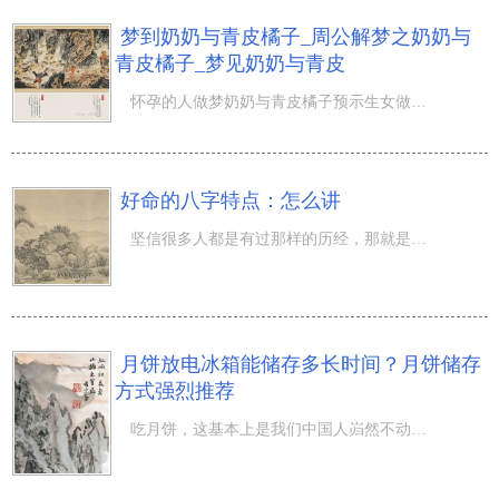
梦到奶奶与青皮橘子_周公解梦之奶奶与
青皮橘子_梦见奶奶与青皮
怀孕的人做梦奶奶与青皮橘子预示生女做生意的人做梦奶奶与青皮橘子代表顺利得财慎防过刚冲动败事恋爱中的人
好命的八字特点：怎么讲
坚信很多人都是有过那样的历经，那就是期待自身可以荣华富贵一生。但并不是每一个人生道路来都是会有好命的
月饼放电冰箱能储存多长时间？月饼储存
方式强烈推荐
吃月饼，这基本上是我们中国人岿然不动的 中秋节 新春佳节国际惯例了，吃月饼意味着着阖家团聚，是十分吉祥