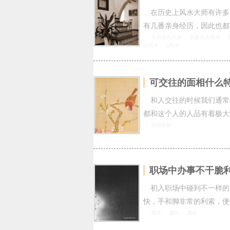
在历史上风水大师有许多
有几番亲身经历，因此也都
平房室内风水
居家风水布局
砂风水
h风水
可交往的面相什么
和人交往的时候我们通常
都和这个人的人品有着极大
面相图解
职场中办事不干脆
初入职场中碰到不一样的
快，手和脚非常的利索，便
属龙
属牛
属猴