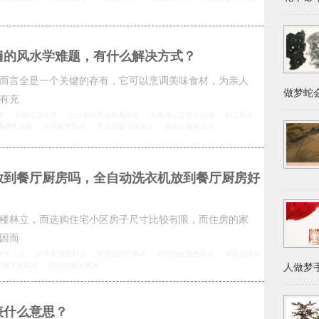
遍的风水学难题，有什么解决方式？
而言全是一个关键的存有，它可以烹调美味食材，为亲人
做梦蛇会
有充
水
厨房位置不对
灶台和洗手池布局不对
原墓地上盖房子风水
厨卫风水
看楼房风水
来宾套房风水
李居明地下室风水
路与房屋的风水
放到餐厅厨房吗，全自动洗衣机放到餐厅厨房好
楼林立，而选购住宅小区房子尺寸比较有限，而住房的家
因而
水十大忌
洗衣机摆放厨房
厨房在阳台风水
厨房地板颜色风水
厨房形状风
明地下室风水
路与房屋的风水
人做梦手
表什么意思？