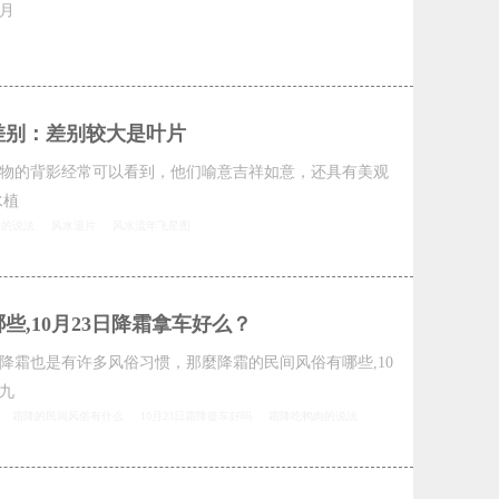
月
差别：差别较大是叶片
物的背影经常可以看到，他们喻意吉祥如意，还具有美观
水植
水的说法
风水退片
风水流年飞星图
些,10月23日降霜拿车好么？
降霜也是有许多风俗习惯，那麼降霜的民间风俗有哪些,10
九
霜降的民间风俗有什么
10月23日霜降提车好吗
霜降吃鸭肉的说法