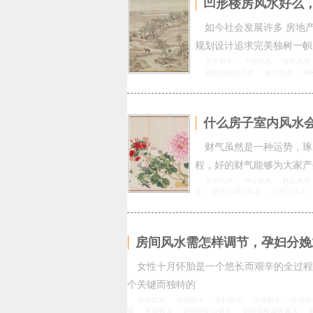
凹形楼房风水好么
如今社会发展许多 房地
规划设计追求完美独树一帜
房子风水
大楼风水
地基风水
厕所跟厨房风水
厕所风水
看
什么房子室内风水
财气虽然是一种运势，琢
程，好的财气能够为大家产
运势风水
神位风水
财运风水
水
厨房不规则风水
厨房与风水
房间风水需怎样调节，孕妇分娩
女性十月怀胎是一个悠长而艰辛的全过程
个关键而独特的
卧室风水
床铺风水
孕妇风水
环境风水
怀孕如
铺
房间风水
厨房在阳台风水
厨房地板颜色风水