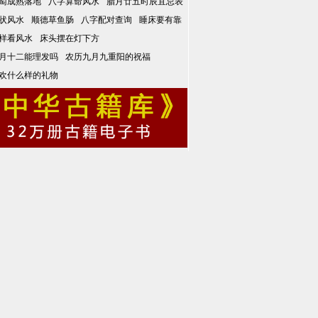
萄成熟落地
八字算命风水
腊月廿五时辰宜忌表
状风水
顺德草鱼肠
八字配对查询
睡床要有靠
样看风水
床头摆在灯下方
月十二能理发吗
农历九月九重阳的祝福
欢什么样的礼物