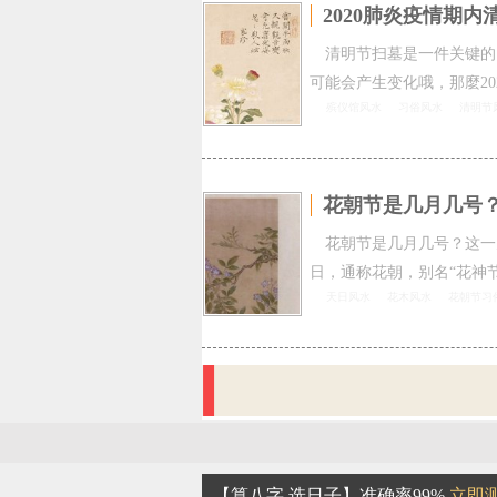
2020肺炎疫情期
清明节扫墓是一件关键的
可能会产生变化哦，那麼20
殡仪馆风水
习俗风水
清明节
花朝节是几月几号
花朝节是几月几号？这一
日，通称花朝，别名“花神节
天日风水
花木风水
花朝节习
【算八字 选日子】准确率99%
立即测