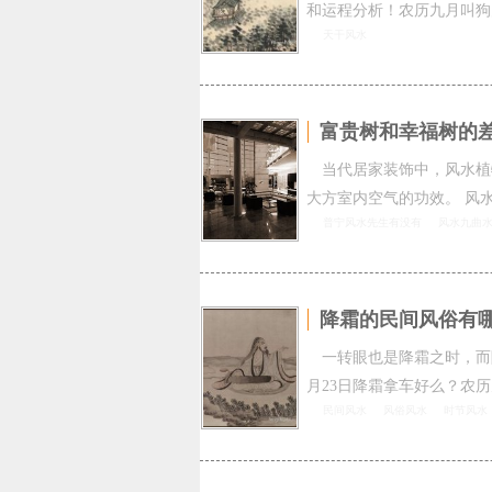
和运程分析！农历九月叫狗
天干风水
富贵树和幸福树的
当代居家装饰中，风水植
大方室内空气的功效。 风
普宁风水先生有没有
风水九曲
降霜的民间风俗有哪
一转眼也是降霜之时，而
月23日降霜拿车好么？农历
民间风水
风俗风水
时节风水