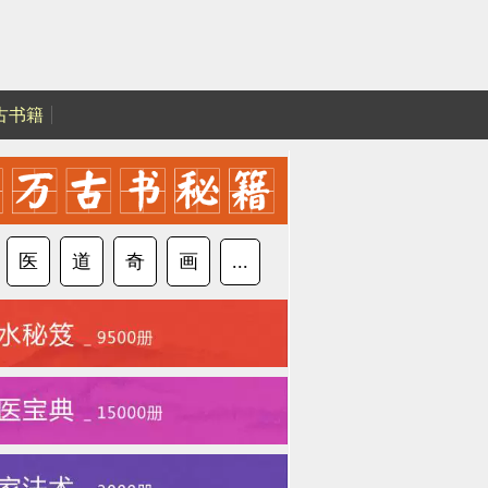
古书籍
医
道
奇
画
...