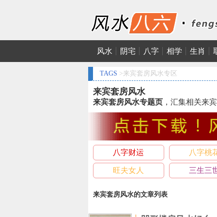
风水
阴宅
八字
相学
生肖
TAGS
>来宾套房风水专区
来宾套房风水
来宾套房风水专题页
，汇集相关来宾
八字财运
八字桃
旺夫女人
三生三
来宾套房风水的文章列表