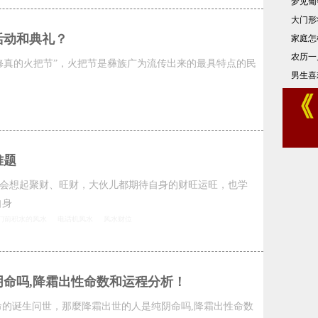
梦见葡
大门形
活动和典礼？
家庭怎
农历一
修真的火把节”，火把节是彝族广为流传出来的最具特点的民
男生喜
难题
会想起聚财、旺财，大伙儿都期待自身的财旺运旺，也学
自身
门前积水的风水
电话机风水
风水财位
阴命吗,降霜出性命数和运程分析！
命的诞生问世，那麼降霜出世的人是纯阴命吗,降霜出性命数