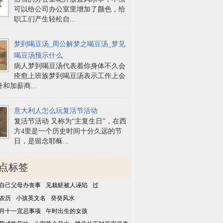
可以给公司办公室里增加了颜色，给
职工们产生轻松自...
梦到喝豆汤_周公解梦之喝豆汤_梦见
喝豆汤预示什么
病人梦到喝豆汤代表着你身体不久会
痊愈上班族梦到喝豆汤表示工作上会
和加薪商...
意大利人怎么玩复活节活动
复活节活动 又称为“主复生日”，在西
方4里是一个历史时间十分久远的节
日，是留念耶稣...
点标签
自己父母办丧事
见栽赃被人诬陷
过
农历
小孩英文名
癸癸风水
月十一宜忌事项
午时出生的女孩