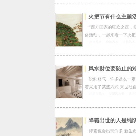
火把节有什么主题
“西方国家的狂欢之夜，
俗活动，一起来看一下火把
火神风水
彝族风水
火把风水
风水财位要防止的
说到财气，许多盆友一定
着采用了某些方式 来世旺
建庙与风水
背诵风水书
房宅
降霜出世的人是纯
降霜也会出现许多 新生