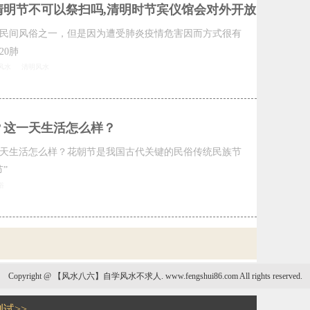
内清明节不可以祭扫吗,清明时节宾仪馆会对外开放
民间风俗之一，但是因为遭受肺炎疫情危害因而方式很有
20肺
风水
清明风水
？这一天生活怎么样？
天生活怎么样？花朝节是我国古代关键的民俗传统民族节
”
俗
Copyright @ 【风水八六】自学风水不求人. www.fengshui86.com All rights reserved.
来宾套房风水
试>>