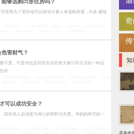
，能够选购凹形住房吗？
产开发商为了更好地可以推动大量人来选购房屋，许多 建筑
，
凹形建筑风水
凹字形房屋禁忌
楼房风水
压梁风水
厕所在中间风水
楼房风水
来宾套房风水
李居明地下室风水
路与房屋的风水
会危害财气？
知
磨不透，可是却也是切切实实危害大家日常生活的一种运
生好
房子对财运影响最大
神位的位置影响着财运
原墓地上盖房子风水
厨卫风
看楼房风水
来宾套房风水
李居明地下室风水
路与房屋的风水
才可以成功安全？
，因而亲人必须更为用心的照料与关爱。孕妈妈终究的一
何调整卧室风水
居家环境要干净整洁
卧室空气要顺畅
卧室房门不能正对床
花本命年
厨房形状风水
厨房摆放风水
看楼房风水
来宾套房风水
李居明地下室风水