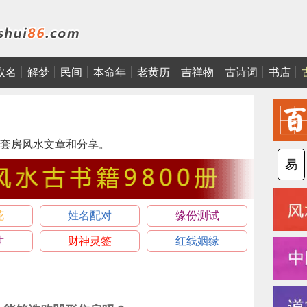
取名
解梦
民间
本命年
老黄历
吉祥物
古诗词
书店
套房风水文章和分享。
易
花
姓名配对
缘份测试
世
财神灵签
红线姻缘