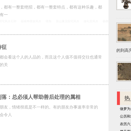
，都有一整套绝招，都有一整套特点，都有这种乐趣，都
有一
阴宅风水石卵
福禄寿摆放风水
堪舆
癸山兼丑阳宅风水
做礼堂风水
杨柳
特征
的到高升
都会看这个人的人品的，而且这个人值不值得交往也通常
的关
利落：总必须人帮助善后处理的属相
热
朋友，情绪彻底是不一样的。有的朋友办事速率非常的
做梦为
会令人
公历和
农历六