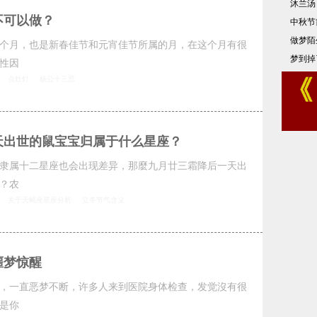
沐兰汤
不可以做？
中秋节
做梦陌
个月，也是新春佳节和元宵佳节所属的月，在这个月有很
梦到掉
性因
点灶灯
杨公十三忌
天出世的鼠宝宝归属于什么星座？
隶属十二星座也会出现差异，那麼九月廿三霜降后一天出
？农
关于天蝎座星座分析
立冬节气含义
噩梦惊醒
，一直恶梦不断，许多人来到医院身体检查，发觉沒有很
是你