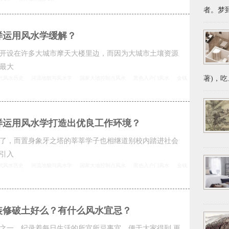
者。梦到
样运用风水学缓解？
开设在许多大城市摩天大楼里边，而因为大城市土壤资源
最大
著)，吃
代风水历史
河流地貌与风水学
国家大地控制点风水
黑色入户门风水
金钱
怎样运用风水学打造出优良工作环境？
了，而置身象牙之塔的莘莘学子也相继道别校内踏进社会
引入
代风水历史
河流地貌与风水学
国家大地控制点风水
黑色入户门风水
金钱
装修破土好么？有什么风水宜忌？
之一，纪录着每日生活的所宜所忌事宜，便于大家得到 更