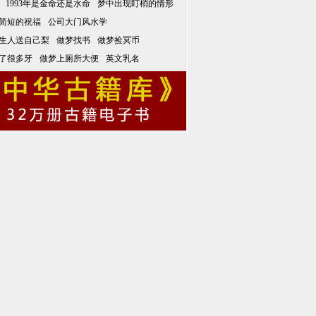
1993年是金命还是水命
梦中出现盯梢的情形
简短的祝福
公司大门风水学
生人送自己梨
做梦找书
做梦捡冥币
了很多牙
做梦上厕所大便
英文乳名