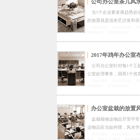
公司办公室茶几风
当1个企业要发展趋势必
的放置就是说布艺沙发和茶
风水生男女
2024中宫风水
宋
鲤鱼的风水
客厅放鱼缸风水
2017年鸡年办公
公司办公室针对每1个工
公室处理事务，因而1个优
风水生男女
2024中宫风水
宋
鲤鱼的风水
客厅放鱼缸风水
办公室盆栽的放置风
盆栽植物这物品尽管平常
这物品应当如何摆，风水学
风水生男女
2024中宫风水
宋
风水
黑色入户门风水
金钱鲤鱼