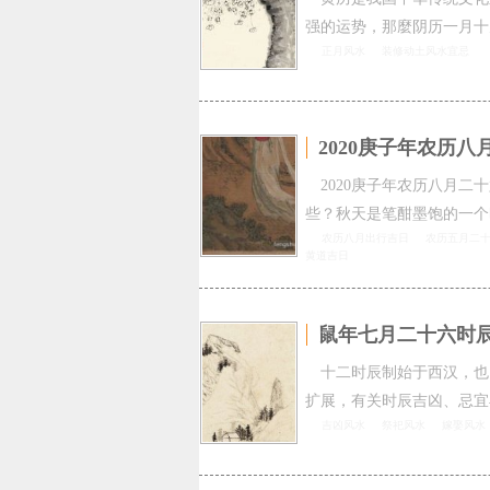
强的运势，那麼阴历一月十
正月风水
装修动土风水宜忌
2020庚子年农历
2020庚子年农历八月
些？秋天是笔酣墨饱的一个
农历八月出行吉日
农历五月二十
黄道吉日
鼠年七月二十六时
十二时辰制始于西汉，也
扩展，有关时辰吉凶、忌宜
吉凶风水
祭祀风水
嫁娶风水