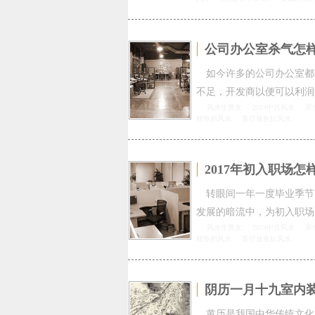
公司办公室杀气怎
如今许多的公司办公室都
不足，开发商以便可以利润
风水生男女
2024中宫风水
宋
鲤鱼的风水
客厅放鱼缸风水
2017年初入职场
转眼间一年一度毕业季节
发展的暗流中，为初入职场
风水生男女
2024中宫风水
宋
鲤鱼的风水
客厅放鱼缸风水
阴历一月十九室内
黄历是我国中华传统文化