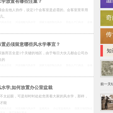
水学放置有哪些注重？
须会去他人协作，设定1个会客室是必需的。会客室里常用
几。
代风水历史
河流地貌与风水学
国家大地控制点风水
黑色入户门风水
金钱
室布置必须留意哪些风水学事宜？
知
薪族而言全是1个关键的地区，由于每日大伙儿都会公司办
良的
代风水历史
河流地貌与风水学
国家大地控制点风水
黑色入户门风水
金钱
前一天结
水学,如何放置办公室盆栽
不太起眼，可是却时时处处危害着大家的风水学，那样，
才能
代风水历史
河流地貌与风水学
盆栽风水
办公室盆栽风水
国家大地控制点
的风水
客厅放鱼缸风水