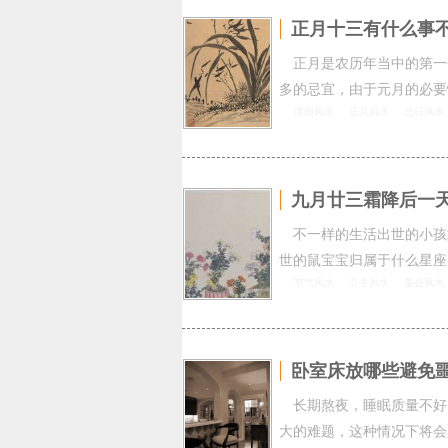
正月十三有什么事
正月是农历年当中的第一
多的忌宜，由于元月的必要
堪舆风水
正月风水
忌日风水
九月廿三霜降后一
不一样的生活出世的小孩
世的鼠宝宝归属于什么星座
节气风水
立冬风水
最会风水
卧室床放哪些避免
长期熬夜，睡眠质量不好
大的难题，这种情况下将会