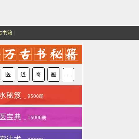
古书籍
医
道
奇
画
...