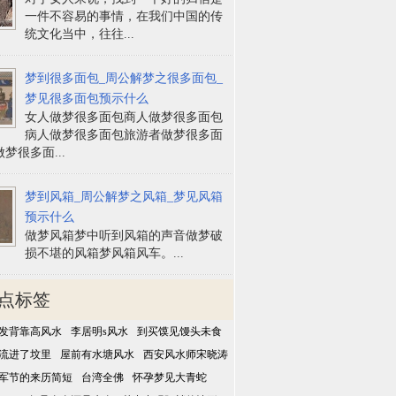
一件不容易的事情，在我们中国的传
统文化当中，往往...
梦到很多面包_周公解梦之很多面包_
梦见很多面包预示什么
女人做梦很多面包商人做梦很多面包
病人做梦很多面包旅游者做梦很多面
梦很多面...
梦到风箱_周公解梦之风箱_梦见风箱
预示什么
做梦风箱梦中听到风箱的声音做梦破
损不堪的风箱梦风箱风车。...
点标签
发背靠高风水
李居明s风水
到买馍见馒头未食
流进了坟里
屋前有水塘风水
西安风水师宋晓涛
军节的来历简短
台湾全佛
怀孕梦见大青蛇