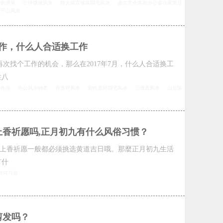
好的房屋
公仔摆放风水
特大催官催富阴宅风水
做生意仓库和办公桌在家里是
太平山风水
工作，什么人合适换工作
再次找个工作的机会，那么在2017年7月，什么人合适换工
柱八
的作用
办公风水钟表
青苔对风水
如何选择阴宅风水
三僚真风水
山北坡
上香祈愿吗,正月初九有什么风俗习惯？
上香祈愿一般都必须挑选黄道吉日哦。那麼正月初九生活
有什
有何习俗
剪发吗？