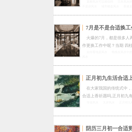
墓葬风水可以相信吗
日本风水
不是讲风水
城市楼盘风水
香港
7月是不是合适换
火爆的7月，都是很多人
作更换工作中呢？当期 四
如何看地皮风水
电线在风水中
风水
正月初九生活合适
在大家我国的传统式中，
合适上香祈愿吗,正月初九
寺庙风水
太岁风水
正月初九
阴历三月初一合适