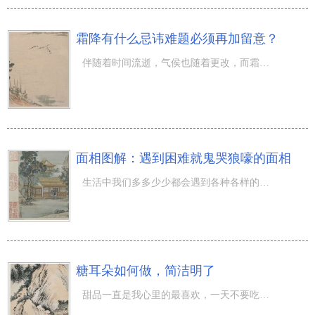
霜降有什么忌讳难题必须再加留意？
伴随着时间流逝，气侯也随着更改，而霜降节令预兆着冬季刚开始，但是不但要关心气温一些忌讳还要留意。那麼
面相图解：遇到困难就鬼哭狼嚎的面相
生活中我们多多少少都会遇到各种各样的困难，我们也是在不断克服困难中成长起来的。但是有的人却一遇到困难
糖耳朵如何做，简洁明了
甜品一直是我心里的最喜欢，一天不要吃便会觉得全身的不舒服，大约我上辈子是森林狼吧。假如你和我一样是甜