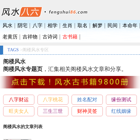
风水
阴宅
八字
相学
生肖
取名
解梦
民间
本命年
老黄历
吉祥物
古诗词
古书籍
TAGS
>阁楼风水专区
阁楼风水
阁楼风水专题页
，汇集相关阁楼风水文章和分享。
八字财运
八字桃花
姓名配对
缘份测试
旺夫女人
三生三世
财神灵签
红线姻缘
阁楼风水的文章列表