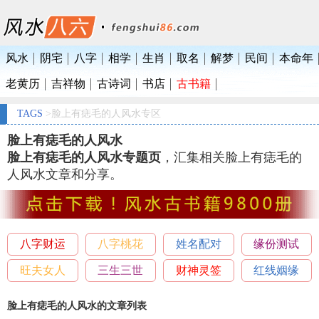
风水
阴宅
八字
相学
生肖
取名
解梦
民间
本命年
老黄历
吉祥物
古诗词
书店
古书籍
TAGS
>脸上有痣毛的人风水专区
脸上有痣毛的人风水
脸上有痣毛的人风水专题页
，汇集相关脸上有痣毛的
人风水文章和分享。
八字财运
八字桃花
姓名配对
缘份测试
旺夫女人
三生三世
财神灵签
红线姻缘
脸上有痣毛的人风水的文章列表