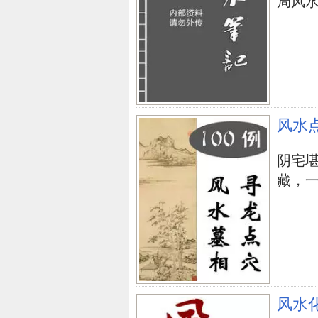
局风水阵.
风水
阴宅
藏，一
风水
風水书
台湾瑞成书局
郭芬铃