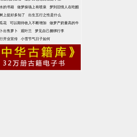
水的书籍
做梦操场上有喷泉
梦到旧情人在吃醋
树上捉好多知了
出生五行之性是什么
瓜花
可以期待收入不断增加
做梦产奶量高的牛
卜出售萝卜
观叶兰
梦见自己捆绑行李
行开业宣传
小雪节气日子如何