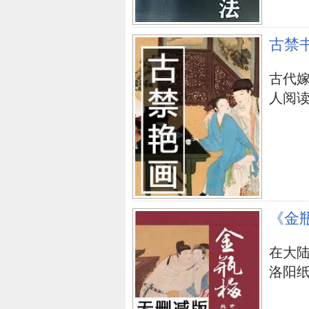
立即购买
古禁
古代嫁
人阅
《金
在大
洛阳纸贵