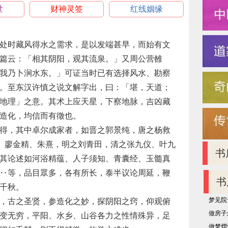
世
财神灵签
红线姻缘
处时藏风得水之需求，是以发端甚早，而始有文
篇云：「相其阴阳，观其流泉。」又周公营雒
我乃卜涧水东。」可证当时已有选择风水、勘察
。至东汉许慎之说文解字出，曰：「堪，天道；
地理」之意。其术上应天星，下察地脉，吉凶藏
造化，均信而有徵也。
得，其中卓尔成家者，如晋之郭景纯，唐之杨救
老、廖金精、朱熹，明之刘青田，清之张九仪、叶九
书
其论述如河浴精蕴、人子须知、青囊经、玉髓真
‥等，品目眾多，各有所长，泰半议论周延，鞭
书
千秋。
梦见院
，古之圣贤，参造化之妙，探阴阳之窍，仰观俯
做房子
变无穷，平阳、水乡、山谷各力之性情殊异，足
做梦熠