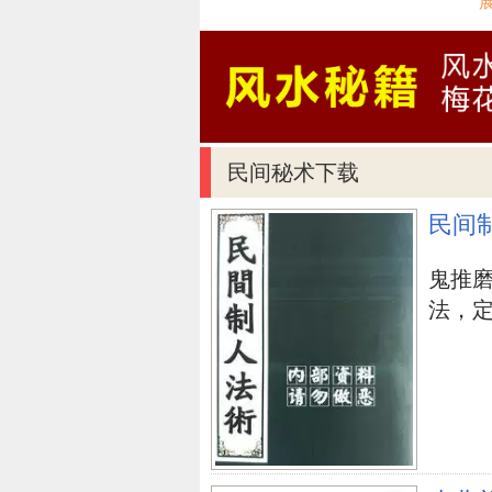
范畴。且为便於阅读，「堪舆筛金
客观持平，尚望初学者勿以其浅而
其中或有一得之见，尚望达士先进
中华民国七十七年岁次戊辰仲春 
立即购买
民间秘术下载
民间
鬼推
法，定身