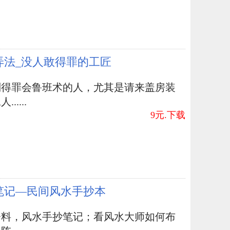
弄法_没人敢得罪的工匠
别得罪会鲁班术的人，尤其是请来盖房装
.....
9元.下载
笔记—民间风水手抄本
资料，风水手抄笔记；看风水大师如何布