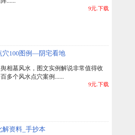
.....
9元.下载
点穴100图例—阴宅看地
堪舆相墓风水，图文实例解说非常值得收
百多个风水点穴案例......
9元.下载
化解资料_手抄本