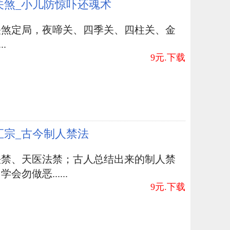
关煞_小儿防惊吓还魂术
关煞定局，夜啼关、四季关、四柱关、金
..
9元.下载
汇宗_古今制人禁法
法禁、天医法禁；古人总结出来的制人禁
会勿做恶......
9元.下载