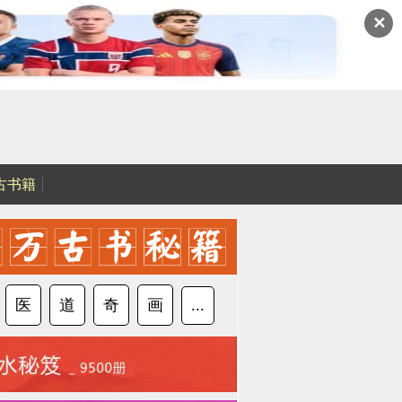
✕
古书籍
医
道
奇
画
...