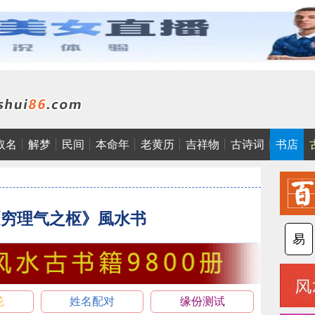
取名
解梦
民间
本命年
老黄历
吉祥物
古诗词
书店
《穷理气之枢》風水书
易
花
姓名配对
缘份测试