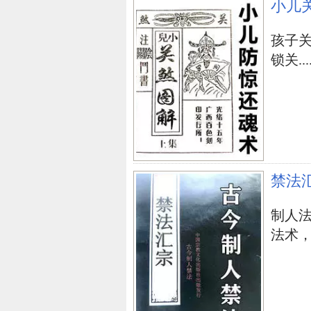
小儿
孩子
锁关....
立即购买
禁法
制人
法术，学