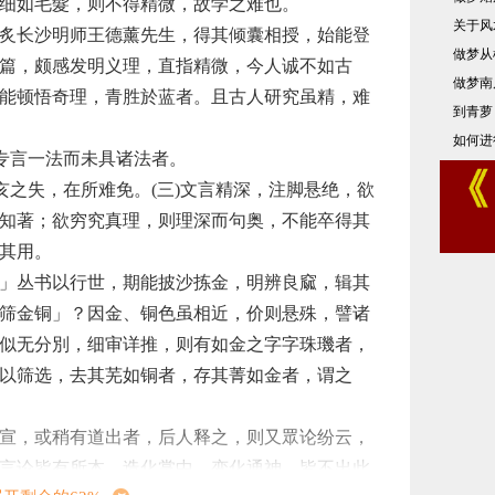
细如毛髮，则不得精微，故学之难也。
关于风
炙长沙明师王德薰先生，得其倾囊相授，始能登
做梦从
篇，颇感发明义理，直指精微，今人诚不如古
做梦南
能顿悟奇理，青胜於蓝者。且古人研究虽精，难
到青萝
如何进
或专言一法而未具诸法者。
亥之失，在所难免。(三)文言精深，注脚悬绝，欲
知著；欲穷究真理，则理深而句奥，不能卒得其
其用。
」丛书以行世，期能披沙拣金，明辨良窳，辑其
筛金铜」？因金、铜色虽相近，价则悬殊，譬诸
似无分別，细审详推，则有如金之字字珠璣者，
以筛选，去其芜如铜者，存其菁如金者，谓之
宣，或稍有道出者，后人释之，则又眾论纷云，
言论皆有所本，造化掌中，变化通神，皆不出此