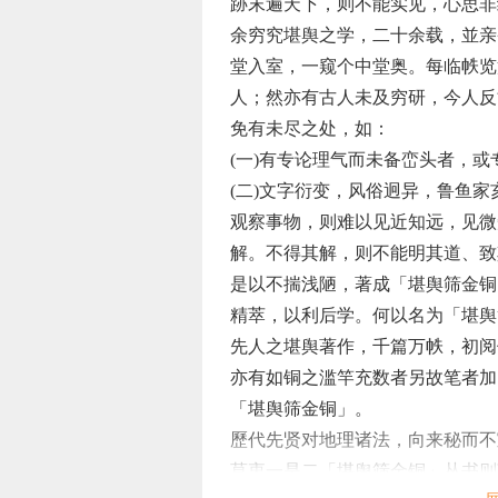
跡末遍天下，则不能实见，心思非
余穷究堪舆之学，二十余载，並亲
堂入室，一窥个中堂奥。每临帙览
人；然亦有古人未及穷研，今人反
免有未尽之处，如：
(一)有专论理气而未备峦头者，
(二)文字衍变，风俗迥异，鲁鱼家
观察事物，则难以见近知远，见微
解。不得其解，则不能明其道、致
是以不揣浅陋，著成「堪舆筛金铜
精萃，以利后学。何以名为「堪舆
先人之堪舆著作，千篇万帙，初阅
亦有如铜之滥竿充数者另故笔者加
「堪舆筛金铜」。
歷代先贤对地理诸法，向来秘而不
莫衷一是二「堪舆筛金铜」丛书则