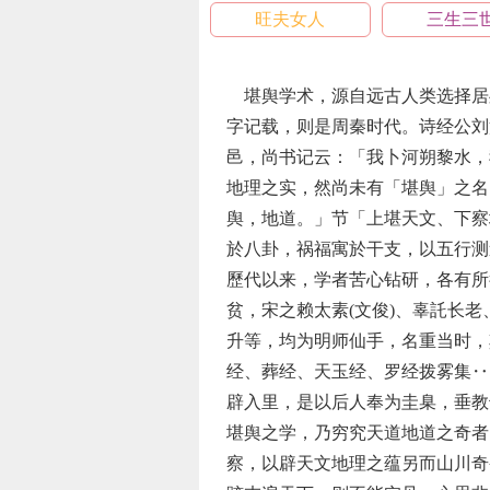
旺夫女人
三生三
堪舆学术，源自远古人类选择居
字记载，则是周秦时代。诗经公刘
邑，尚书记云：「我卜河朔黎水，
地理之实，然尚未有「堪舆」之名
舆，地道。」节「上堪天文、下察
於八卦，祸福寓於干支，以五行测
歷代以来，学者苦心钻研，各有所
贫，宋之赖太素(文俊)、辜託长
升等，均为明师仙手，名重当时，
经、葬经、天玉经、罗经拨雾集‥
辟入里，是以后人奉为圭臬，垂教
堪舆之学，乃穷究天道地道之奇者
察，以辟天文地理之蕴另而山川奇