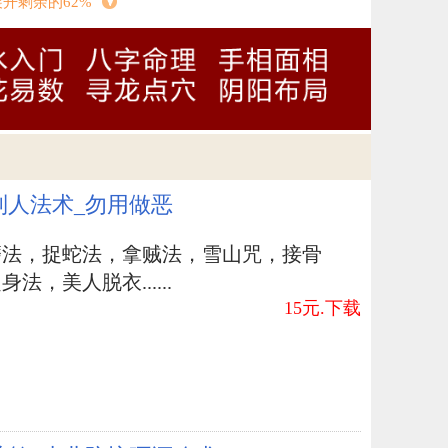
展开剩余的62%
铜」丛书文字力求平浅雅正，论理则语不偏私，
忽之，仔细寻绎，领悟真理，自不致误入歧途。
，有以教之。
郭芬铃识於台中
制人法术_勿用做恶
磨法，捉蛇法，拿贼法，雪山咒，接骨
法，美人脱衣......
15元.下载