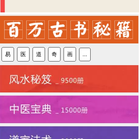
易
医
道
奇
画
...