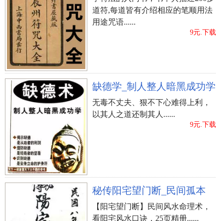
道符,每道皆有介绍相应的笔顺用法
用途咒语......
9元.下载
缺德学_制人整人暗黑成功学
无毒不丈夫、狠不下心难得上利，
以其人之道还制其人......
9元.下载
秘传阳宅望门断_民间孤本
【阳宅望门断】民间风水命理术，
看阳宅风水口诀，25页精册......