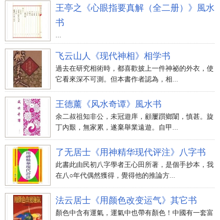
王亭之《心眼指要真解（全二册）》風水
书
...
飞云山人《现代神相》相学书
過去在研究相術時，都喜歡披上一件神祕的外衣，使
它看來深不可測。但本書作者認為，相...
王德薰《风水奇谭》風水书
余二叔祖知非公，未冠遊庠，顧屢躓鄉闈，慎甚。旋
丁內艱，無家累，遂棄舉業遠遊。自甲...
了无居士《用神精华现代评注》八字书
此書此由民初八字學者王心田所著，是個手抄本，我
在八○年代偶然獲得，覺得他的推論方...
法云居士《用颜色改变运气》其它书
顏色中含有運氣，運氣中也帶有顏色！中國有一套富