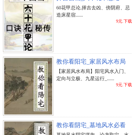
60花甲总论,择吉去凶、傍阴府、忌
造床星宿......
9元.下载
教你看阳宅_家居风水布局
【家居风水布局】阳宅风水入门、
定向与立极、九星运行_......
9元.下载
教你看阴宅_墓地风水必看
墓地风水阴宅堪舆、论龙取穴、水