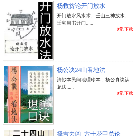
杨救贫论开门放水
开门放水风水术、壬山三神放水、
壬宅周书开门......
9元.下载
杨公决24山看地法
清抄本民间地理珍本，杨公真诀认
龙法......
9元.下载
择吉去凶_六十花甲总论