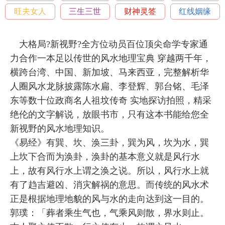
旺夫女人
三生三世
财神灵签
红线姻缘
大格局?新视野?全方位动员百位顶尖命学专家通
力合作一本足以传世的风水地理宝典 穿越两千年，
横跨台湾、中国、新加坡、马来西亚，完整解析华
人圈风水龙脉披露陈水扁、李登辉、郭台铭、毛泽
东等数十位政商名人祖坟传奇 实地探访拍照，精采
绝伦的文字解说，放眼书市，只有这本书能给您全
新视野的风水地理知识。
《易经》有巽、坎、涣三卦，巽为风，坎为水，巽
上坎下合而为涣卦，涣卦的基本意义就是风行水
上，故有风行水上谓之涣之说。所以，风行水上就
有了趋吉避凶、消灾解祸的意思。而传统的风水术
正是根据地理地貌的风与水的走向达到这一目的。
郭璞：「葬者乘生气也，气乘风则散，界水则止。