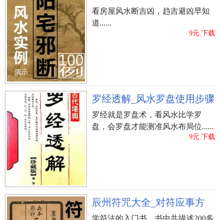
看房屋风水断吉凶，趋吉避凶早知
道......
9元.下载
罗经透解_风水罗盘使用步骤
罗经就是罗盘术，看风水比学罗
盘，会罗盘才能测准风水布局位......
9元.下载
風水书
台湾知青频道
张清渊
上一篇：
陈椿益《八字命理新解》八字书
辰州符咒大全_对符应事方
学符法的入门书，书中共描述200多