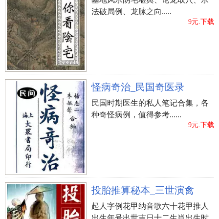
法破局例、龙脉之向.....
9元.下载
怪病奇治_民国奇医录
民国时期医生的私人笔记合集，各
种奇怪病例，值得参考......
9元.下载
投胎推算秘本_三世演禽
起人字例花甲纳音歌六十花甲推人
出生年号出世吉日十二生肖出生时