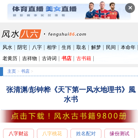
✕
风水
阴宅
八字
相学
生肖
取名
解梦
民间
本命年
老黄历
吉祥物
古诗词
书店
古书籍
主页
>
书店
>
张清渊/彭钟桦《天下第一风水地理书》風
水书
八字财运
八字桃花
姓名配对
缘份测试