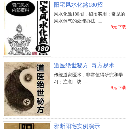
阳宅风水化煞180招
风水化煞180招，招招实用；常见的
风水煞气的处理办法......
9元.下载
道医绝世秘方_奇方易术
传统道家医术，非常值得研究和学
习；注意口诀......
立即购买
9元.下载
邪断阳宅实例演示