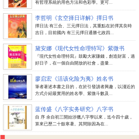
有哲理系統的用色方法和色彩學。更可...
李哲明《玄空择日详解》擇日书
擇日法:有三合、三元擇日法，其重點在於擇其良時
吉日，目前國內 有三元擇日通勝七政四...
黛安娜《现代女性命理特写》紫微书
『現代女性命理特寫』鼓勵大家賺錢，創造財富，過
好日子，在一個自由開放的社會，盡量...
廖启宏《活该化险为夷》姓名书
筆者著述本書之目的，在於引發讀者興趣，以淺近的
方式介紹最實用的姓名學、紫微斗數及...
蓝传盛《八字实务研究》八字书
自 序 余自初三開始涉獵八字學以來，迄今四十歲，
算來已歷二十餘寒暑。其間除因為在...