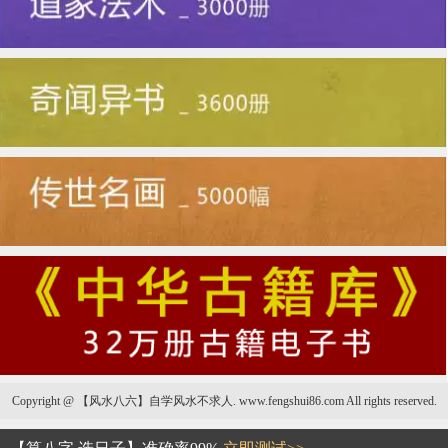
Copyright @ 【风水八六】自学风水不求人. www.fengshui86.com All rights reserved.
张清渊/彭钟桦《天下第一风水地理书》風水书