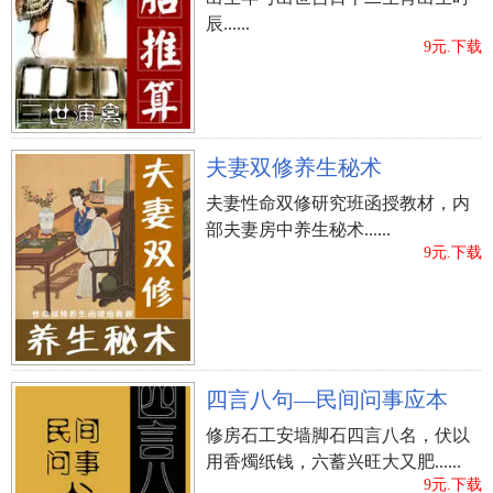
辰......
9元.下载
夫妻双修养生秘术
夫妻性命双修研究班函授教材，内
部夫妻房中养生秘术......
9元.下载
四言八句—民间问事应本
修房石工安墙脚石四言八名，伏以
用香燭纸钱，六蓄兴旺大又肥......
9元.下载