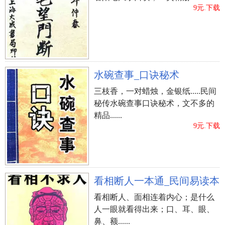
9元.下载
水碗查事_口诀秘术
三枝香，一对蜡烛，金银纸.....民间
秘传水碗查事口诀秘术，文不多的
精品......
9元.下载
看相断人一本通_民间易读本
看相断人、面相连着内心；是什么
人一眼就看得出来；口、耳、眼、
鼻、额......