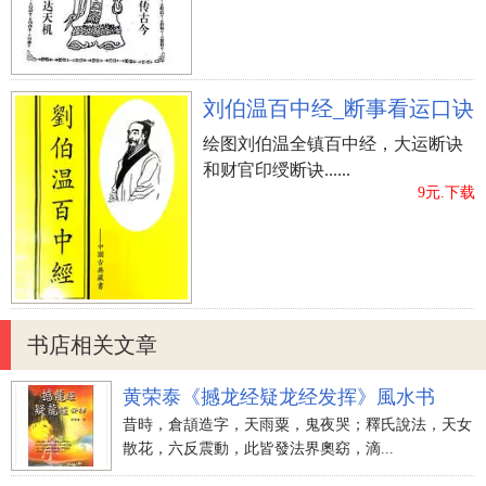
刘伯温百中经_断事看运口诀
绘图刘伯温全镇百中经，大运断诀
和财官印绶断诀......
9元.下载
书店相关文章
黄荣泰《撼龙经疑龙经发挥》風水书
昔時，倉頡造字，天雨粟，鬼夜哭；釋氏說法，天女
散花，六反震動，此皆發法界奧窈，滴...