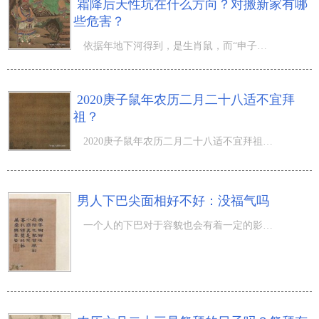
霜降后天性坑在什么方向？对搬新家有哪
些危害？
依据年地下河得到，是生肖鼠，而“申子辰年巽”，即子鼠年地下河放在巽宫，由于巽宫意味着的方向是东南方向
2020庚子鼠年农历二月二十八适不宜拜
祖？
2020庚子鼠年农历二月二十八适不宜拜祖？农历二月又被称为：盛春、酣春、艳春、芳春、绀香、花朝、竹秋、仲
男人下巴尖面相好不好：没福气吗
一个人的下巴对于容貌也会有着一定的影响，毕竟现在都流行瓜子脸，而瓜子脸便是下巴很尖的人。而在古人看来