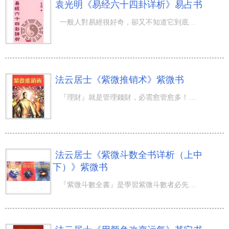
袁光明《易经六十四卦详析》易占书
一般人對易經很好奇，卻又不知道它到底在講什麼？因為艱澀的文言文實在難懂。只知道飛龍在天一些名詞，並不
法云居士《紫微推销术》紫微书
『理財』就是管理錢財，必需愈管愈多！因此，理財就是賺錢！每個人出生到這世界上來，就是來賺錢的，也是來
法云居士《紫微斗数全书详析（上中
下）》紫微书
『紫微斗數全書』是學習紫微斗數者必先熟讀的一本書，但是這本書經過歷代人士的添補、解說或後人在翻印植字