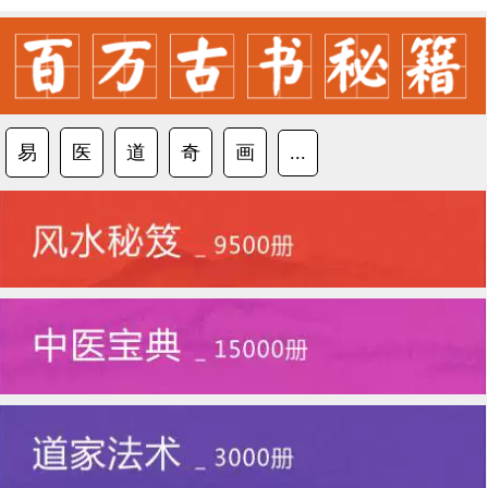
易
医
道
奇
画
...