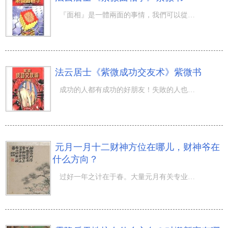
『面相』是一體兩面的事情，我們可以從一個人的外表來探測其內心世界，也可從一個人所發生的某些事情來得知
法云居士《紫微成功交友术》紫微书
成功的人都有成功的好朋友！失敗的人也都有運程晦暗的朋友！好朋友能幫助你在人生中『大躍進』！壞朋友只能
元月一月十二财神方位在哪儿，财神爷在
什么方向？
过好一年之计在于春。大量元月有关专业知识，请关心。 1、阴历（农历）正月十二是哪一天？ 阴历 一九年 元