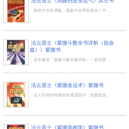
法云居士《用颜色改变运气》其它书
顏色中含有運氣，運氣中也帶有顏色！中國有一套富有哲理系統的用色方法和色彩學。更可以利用顏色來改變磁場
法云居士《紫微斗数全书详析（批命
篇）》紫微书
這本書是『紫微斗數全書詳析』一套四冊中的第四部書，也是整部紫微斗數全書中最精華的完結篇之詳析。要瞭解
法云居士《紫微改运术》紫微书
在人生時好時壞的命運課題中，您最想改變的是什麼運氣？是財運？是官運？是考運？是傷災？還是人災呢？在每
法云居士《紫微面相学》紫微书