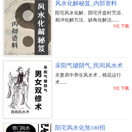
风水化解秘笈_内部资料
阳宅风水化解、阴宅开盘时咒语、
相冲化解方法、缺角化解法......
9元.下载
采阳气键阴气_民间风水术
夫妻房中养生风水术，桃花运行
术......
9元.下载
阳宅风水化煞180招