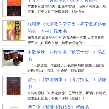
了无居士《紫微论命不求人》紫微书
本書有別於坊間的一般命理書籍，而將所有理論化為
實際，任何人均可按圖索驥，找出他的...
张朝闵《大师教你学算命－初学五术必看
的第一本书》風水书
知青频道 出版初學五術必看的第一本書 ☆本書是學
習五術（山醫命卜相）初學者必備的一...
术数藏珍－四库珍本（精装十册）》易占
书
(一)天原發微、太玄經、元包經約易象圖說(二)皇極
經世(三)經世索隱、易通變、觀物篇衍...
紫云《斗数论姻缘（台湾时报版）》紫微
书
台湾时报版《斗数论姻缘》已经绝版，新版由台湾武
陵出版社出版，链接《斗数论姻缘》！...
潘子渔《紫微斗数精奥》紫微书