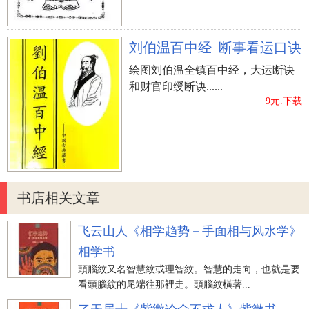
刘伯温百中经_断事看运口诀
绘图刘伯温全镇百中经，大运断诀
和财官印绶断诀......
9元.下载
书店相关文章
飞云山人《相学趋势－手面相与风水学》
相学书
頭腦紋又名智慧紋或理智紋。智慧的走向，也就是要
看頭腦紋的尾端往那裡走。頭腦紋橫著...