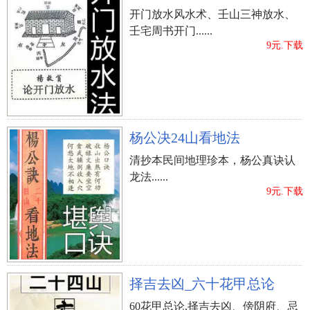
开门放水风水术、壬山三神放水、
壬宅周书开门......
9元.下载
杨公决24山看地法
清抄本民间地理珍本，杨公真诀认
龙法......
9元.下载
择吉去凶_六十花甲总论
60花甲总论,择吉去凶、傍阴府、忌