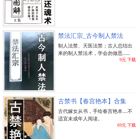
紫微书
法云居士
台湾金星
上一篇：
万民英《星学大成（上下册精裝版）》七政
禁法汇宗_古今制人禁法
书
制人法禁、天医法禁；古人总结出
来的制人禁法术，学会勿做恶......
9元.下载
古禁书【春宫艳本】合集
古代嫁女从书，手绘春宫艳本....不
适宜未成年人阅读。
69元.下载