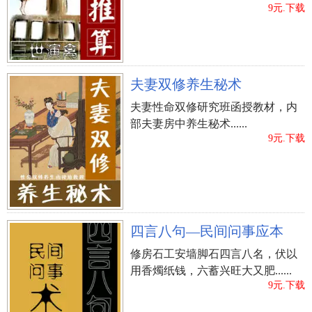
9元.下载
夫妻双修养生秘术
夫妻性命双修研究班函授教材，内
部夫妻房中养生秘术......
9元.下载
四言八句—民间问事应本
修房石工安墙脚石四言八名，伏以
用香燭纸钱，六蓄兴旺大又肥......
9元.下载