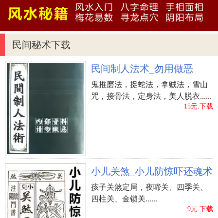
第十章 疾病的预测及改运方法
立即购买
民间秘术下载
民间制人法术_勿用做恶
鬼推磨法，捉蛇法，拿贼法，雪山
咒，接骨法，定身法，美人脱衣......
15元.下载
小儿关煞_小儿防惊吓还魂术
孩子关煞定局，夜啼关、四季关、
四柱关、金锁关......
9元.下载