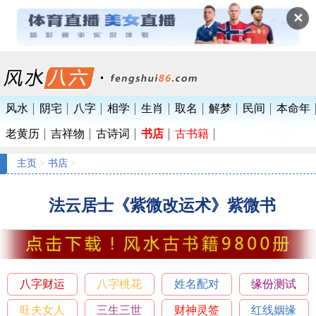
✕
风水
阴宅
八字
相学
生肖
取名
解梦
民间
本命年
老黄历
吉祥物
古诗词
书店
古书籍
主页
>
书店
>
法云居士《紫微改运术》紫微书
八字财运
八字桃花
姓名配对
缘份测试
旺夫女人
三生三世
财神灵签
红线姻缘