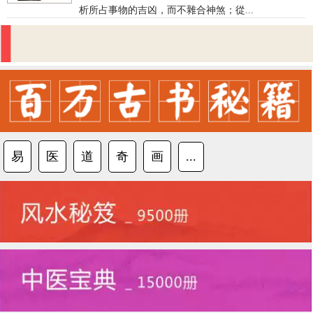
析所占事物的吉凶，而不雜合神煞；從...
易
医
道
奇
画
...