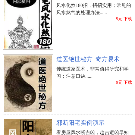
风水化煞180招，招招实用；常见的
风水煞气的处理办法......
9元.下载
道医绝世秘方_奇方易术
传统道家医术，非常值得研究和学
习；注意口诀......
9元.下载
邪断阳宅实例演示
看房屋风水断吉凶，趋吉避凶早知