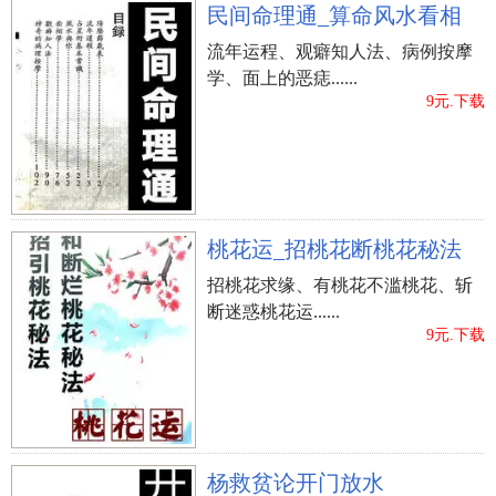
民间命理通_算命风水看相
流年运程、观癖知人法、病例按摩
学、面上的恶痣......
9元.下载
桃花运_招桃花断桃花秘法
招桃花求缘、有桃花不滥桃花、斩
断迷惑桃花运......
9元.下载
杨救贫论开门放水