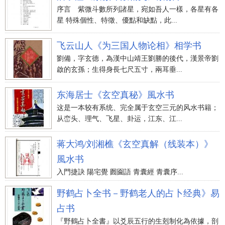
序言 紫微斗數所列諸星，宛如吾人一樣，各星有各
星 特殊個性、特徵、優點和缺點，此...
飞云山人《为三国人物论相》相学书
劉備，字玄德，為漢中山靖王劉勝的後代，漢景帝劉
啟的玄孫；生得身長七尺五寸，兩耳垂...
东海居士《玄空真秘》風水书
这是一本较有系统、完全属于玄空三元的风水书籍；
从峦头、理气、飞星、卦运，江东、江...
蒋大鸿/刘湘樵《玄空真解（线装本）》
風水书
入門捷訣 陽宅覺 囫圇語 青囊經 青囊序...
野鹤占卜全书－野鹤老人的占卜经典》易
占书
『野鶴占卜全書』以爻辰五行的生剋制化為依據，剖