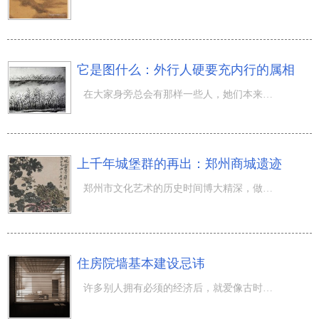
它是图什么：外行人硬要充内行的属相
在大家身旁总会有那样一些人，她们本来对一件事掌握很少，却迫切的假装自身是内行人，好像能够洞悉到一切，
上千年城堡群的再出：郑州商城遗迹
郑州市文化艺术的历史时间博大精深，做为河南的省会城市，郑州市文化艺术为河南文化的发展趋势奉献了挥之不
住房院墙基本建设忌讳
许多别人拥有必须的经济后，就爱像古时候达官皇室相同建个庭院把自身家的地围挡。建院墙，一要以便让房屋总