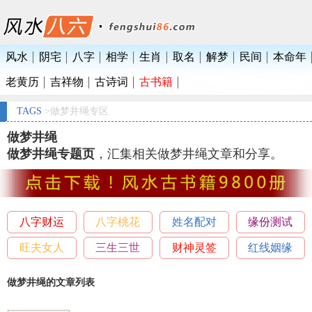
风水
阴宅
八字
相学
生肖
取名
解梦
民间
本命年
老黄历
吉祥物
古诗词
古书籍
TAGS
>做梦井绳专区
做梦井绳
做梦井绳专题页
，汇集相关做梦井绳文章和分享。
八字财运
八字桃花
姓名配对
缘份测试
旺夫女人
三生三世
财神灵签
红线姻缘
做梦井绳的文章列表