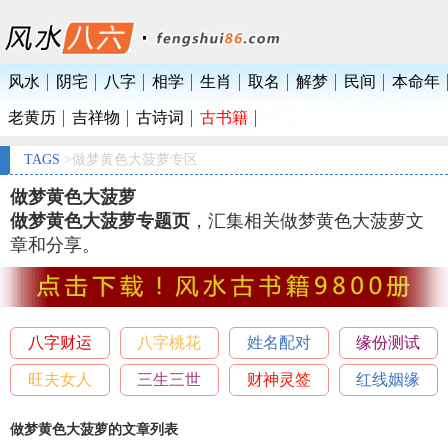
风水
阴宅
八字
相学
生肖
取名
解梦
民间
本命年
老黄历
吉祥物
古诗词
古书籍
TAGS
>做梦黄色大菠萝专区
做梦黄色大菠萝
做梦黄色大菠萝专题页
，汇集相关做梦黄色大菠萝文
章和分享。
八字财运
八字桃花
姓名配对
缘份测试
旺夫女人
三生三世
财神灵签
红线姻缘
做梦黄色大菠萝的文章列表