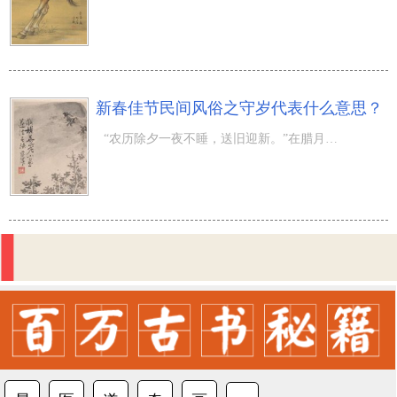
新春佳节民间风俗之守岁代表什么意思？
“农历除夕一夜不睡，送旧迎新。”在腊月二十三的过小年那一天，每家每户搞好吃吃喝喝及其路程赶走灶王爷跟