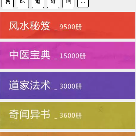
易
医
道
奇
画
...