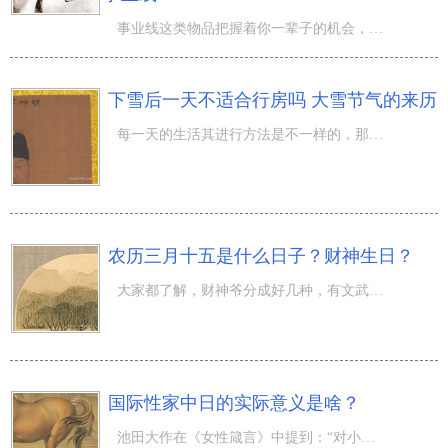
事业线这类物品把握着你一辈子的机会，手相中的事业线与你的工作是密切相关的，事业线倘若清楚，表达在工作
下雪后一天不适合行房吗 大雪节气的来历
每一天的生活其进行方法是不一样的，那麼【下雪后一天不适合行房吗 大雪节气的来历】跟伴随着我去了解一下
农历三月十五是什么日子？财神生日？
大家都了解，财神爷分成好几种，有文武财神、邪财神爷和五路财神等，可是针对财神的生日我们知道的较为少。
国际性家中日的实际意义是啥？
池田大作在《女性箴言》中提到：“对小伙而言，社会发展是竞技场，是让人持续处在过度紧张的演出舞台，而家