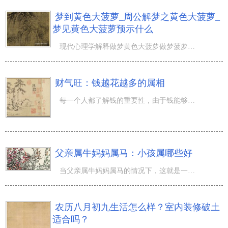
梦到黄色大菠萝_周公解梦之黄色大菠萝_
梦见黄色大菠萝预示什么
现代心理学解释做梦黄色大菠萝做梦菠萝代表着得到菠萝酸甜可口做梦黄色大菠萝生意人做梦黄色大菠萝单身者做
财气旺：钱越花越多的属相
每一个人都了解钱的重要性，由于钱能够使我们购到自身喜欢的东西，能够使我们过上幸福的生活，因此 大家每
父亲属牛妈妈属马：小孩属哪些好
当父亲属牛妈妈属马的情况下，这就是一个十分实干勤劳的家中。她们认真工作，努力拼搏哦，日常生活过的非常
农历八月初九生活怎么样？室内装修破土
适合吗？