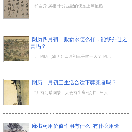
和自身 属相 十分匹配的便是上等配婚，和自身生肖相冲克的便是下等配婚，生肖婚配在婚缘中還是很重要的，仅
阴历四月初三搬新家怎么样，能够乔迁之
喜吗？
。 阴历（农历）四月初三是哪一天？ 阴历 一九年 四月 初三日 小 (农历) 阳历 五月 7日 星期二 天蝎座 (阳
阴历十月初三生活合适下葬死者吗？
“月有阴晴圆缺，人会有生离死别”，当人的生命走来到终点，总逃不动远去的時刻。一阵风一吹过，不知不觉大
麻椒药用价值作用有什么_有什么用途