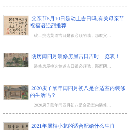
父亲节5月10日是动土吉日吗,有关母亲节
祝福语强烈推荐
破土挑选黄道吉日是很必须的哦，那麼父亲节5月10日是动土吉日吗,有关母亲节祝福语强烈推荐！莲花绽放迎来农
阴历闰四月装修房屋吉日吉时一览表！
装修房屋挑选黄道吉日很必须哦，那麼阴历闰四月装修房屋吉日吉时一览表！不但是双春年，另外還是一个有着闰
2020庚子鼠年闰四月初八是合适室内装修
的生活吗？
2020庚子鼠年闰四月初八是合适室内装修的生活吗？阴历沒有第十三月的称呼，闰月依照农历历法标准，排污在从
2021年属相小龙的适合配婚什么生肖