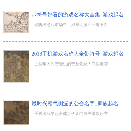
带符号好看的游戏名称大全集_游戏起名
现阶段游戏市场中，游戏动漫产业链不断展现爆发式增长。据调查年上半年度一部分上市企业游戏动漫年产值已达
2018手机游戏名称大全带符号_游戏起名
近些年因为智能机的普及化及人口数量都市化的加快，东南亚地区早已变成了手机游戏业务流程提高更为快速的地
最时兴霸气侧漏的公会名字_家族起名
手机游戏早已变成大伙儿的最关键娱乐方式，据了解前不久国内游戏科学研究组织公布最新数据称：我国二次元游