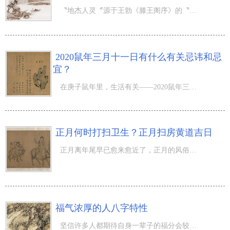
〝地杰人灵〞源于王勃《滕王阁序》的〝物华天宝，龙光射牛斗之墟；人才辈出，徐孺下陈蕃之榻〞。地杰人灵指
2020鼠年三月十一日有什么有关忌讳和忌
宜？
在庚子鼠年里，生活有关——2020鼠年三月十一日有什么有关忌讳和忌宜？农历三月的来临，代表着春去夏来，在
正月何时打扫卫生？正月扫房黄道吉日
正月离年尾早已愈来愈近了，正月的风俗习惯之一便是清扫，那麼正月何时打扫卫生？正月扫房黄道吉日有什么？
福气浓厚的人八字特性
坚信许多人都期待自身一辈子的福分会较为浓厚，终究若是一辈子都是有福，人生道路当然也便会比较顺利了。而