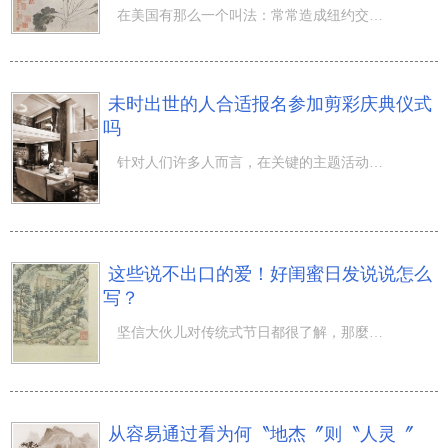
在美国有那么一个叫法：常常造成纽约交通阻塞的有三件事，其一是女王陛下交通出行，其二是获得胜利的球队骏
未时出世的人合适报名参加剪彩庆典仪式
吗
针对人们许多人而言，在关键的主题活动前开展剪彩庆典仪式，通常就是说会为自己要开展的事儿产生好的征兆，
这些说不出口的爱！好闺蜜日发说说怎么
写？
坚信大伙儿对传统式节日都很了解，那麼有几个掌握过 互联网节日 呢？互联网节日有（装萌日、单身节、八卦节
从容易通过看为何〝地杰〞则〝人灵〞