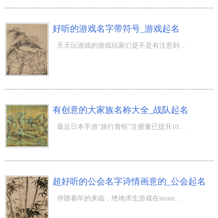
好听的游戏名字带符号_游戏起名
天天玩游戏的游戏玩家们是不是有注意到，前不久微软公司宣布公布10月24日刚开始Xbox One系列产品服务器将兼
有创意的大家族名称大全_战队起名
最近日本手游“旅行青蛙”注册量已提升1000万次，我国占95%日本国仅2%，另外“旅行青蛙”制做尊称小青蛙不
超好听的公会名字诗情画意的_公会起名
伴随着年的来临，绝地求生游戏在steam数据信息显示信息中再破纪录，据了解pc线上PK总数早已提升三百万价位