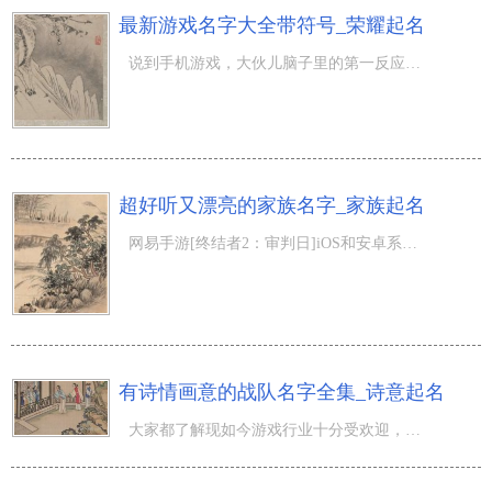
最新游戏名字大全带符号_荣耀起名
说到手机游戏，大伙儿脑子里的第一反应大多数是腾讯王者荣耀，前不久有传人民手机游戏[腾讯王者荣耀]与顶尖
超好听又漂亮的家族名字_家族起名
网易手游[终结者2：审判日]iOS和安卓系统跨服组队朋友作用发布，游戏玩家能摆脱阻拦尽情组队！而在新春将要
有诗情画意的战队名字全集_诗意起名
大家都了解现如今游戏行业十分受欢迎，除开有大伙儿了解的《刺激战...