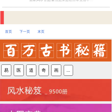
首页
下一页
末页
易
医
道
奇
画
...