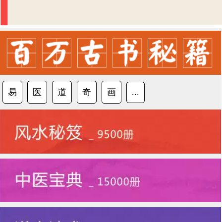
易
医
道
奇
画
...