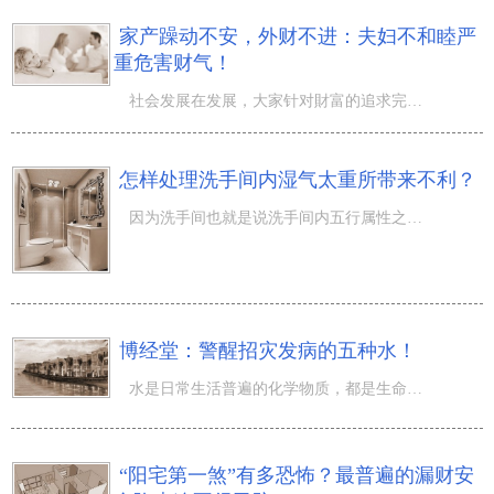
家产躁动不安，外财不进：夫妇不和睦严
重危害财气！
社会发展在发展，大家针对財富的追求完美愈来愈高度重视，有益也是弊。财为立身之本、养命之源，许多人到追
怎样处理洗手间内湿气太重所带来不利？
因为洗手间也就是说洗手间内五行属性之水比较充沛，且是家里最非常容易藏污纳垢的地区，因此在居家风水中始
博经堂：警醒招灾发病的五种水！
水是日常生活普遍的化学物质，都是生命的起源，天地之间尤为重要的存有。在风水学中，水通常意味着了財富，
“阳宅第一煞”有多恐怖？最普遍的漏财安