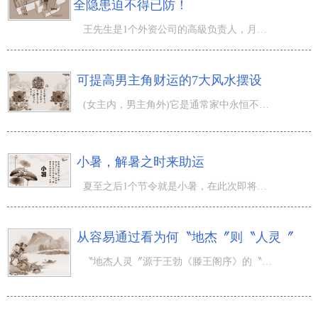
全隐患迫不得已防！
王先生是1个外资公司的高級负责人，月工资3万，这在工薪阶层阶层也算不低了。可是当上3年的负责人，储蓄卡
可提高男主角财运的7大风水摆设
(女主内，男主角外)它是通常家中永恒不变的运营模式。女人在家煮饭洗衣服带娃，男生出外风餐露宿勤奋迎战，
小暑，解暑之时来助运
夏至之后1个节令就是小暑，在此次即将到来之溫度渐升，气温渐热的节令，人们何不提炼某些健康养生助运方法
从容易通过看为何〝地杰〞则〝人灵〞
〝地杰人灵〞源于王勃《滕王阁序》的〝物华天宝，龙光射牛斗之墟；人才辈出，徐孺下陈蕃之榻〞。地杰人灵指