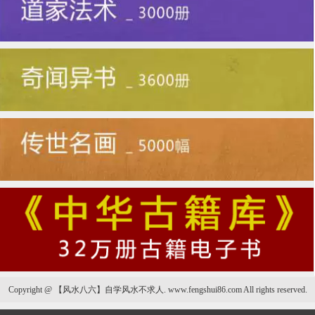
Copyright @ 【风水八六】自学风水不求人. www.fengshui86.com All rights reserved.