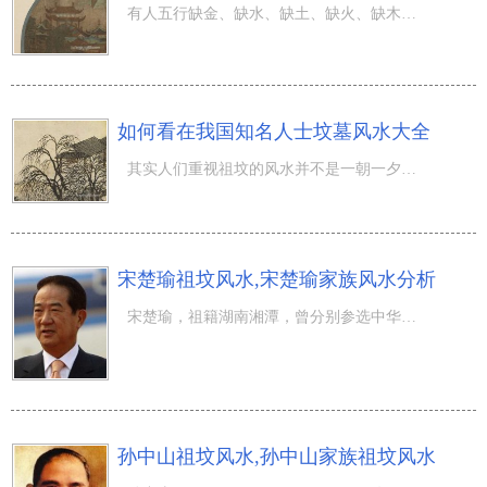
有人五行缺金、缺水、缺土、缺火、缺木，当发现自己是五行缺木的时候应该要怎么办，觉得应该要佩戴什么呢？
如何看在我国知名人士坟墓风水大全
其实人们重视祖坟的风水并不是一朝一夕的事情，因为祖坟风水影响着家族运势，甚至会影响着几把年的运势凶吉
宋楚瑜祖坟风水,宋楚瑜家族风水分析
宋楚瑜，祖籍湖南湘潭，曾分别参选中华民国总统(2000年)与副总统(2004年)。中国台湾政治风云人物。曾任台湾
孙中山祖坟风水,孙中山家族祖坟风水