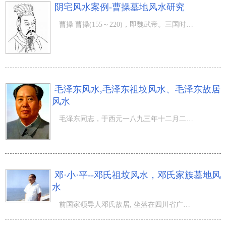
阴宅风水案例-曹操墓地风水研究
曹操 曹操(155～220)，即魏武帝。三国时政治家、军事家，诗人。字孟德，小名阿瞒，谯(今安徽亳县人)。东汉
毛泽东风水,毛泽东祖坟风水、毛泽东故居
风水
毛泽东同志，于西元一八九三年十二月二十六日，阴历清光绪十九年十一月十九日辰时（癸巳年甲子月丁酉日甲辰
邓·小·平--邓氏祖坟风水，邓氏家族墓地风
水
前国家领导人邓氏故居, 坐落在四川省广安市城北七公里的协兴镇牌坊村，这座具有浓郁川东风情的农家小院被当