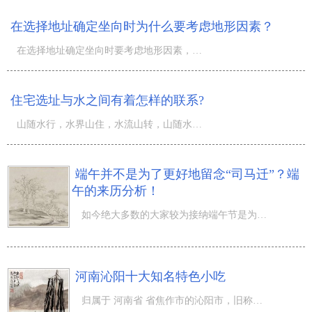
在选择地址确定坐向时为什么要考虑地形因素？
在选择地址确定坐向时要考虑地形因素，也就是说，在选择地址时要因地制宜。这里的因地制宜，就是要求根据环
住宅选址与水之间有着怎样的联系?
山随水行，水界山住，水流山转，山随水去，可见风水里面水占了一半。中国风水学认为：气为水之母，水为气之
端午并不是为了更好地留念“司马迁”？端
午的来历分析！
如今绝大多数的大家较为接纳端午节是为了更好地纪念屈原的叫法，可是确实便是这般吗？跟随我们一起来掌握一
河南沁阳十大知名特色小吃
归属于 河南省 省焦作市的沁阳市，旧称怀庆府，有着“覃怀古郡，河朔名邦，商隐故居，乐圣天堂”之美名，在