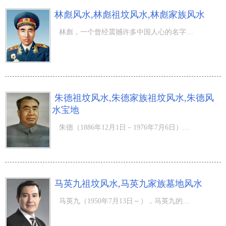
林彪风水,林彪祖坟风水,林彪家族风水
林彪，一个曾经震撼许多中国人心的名字。他，曾是共和国十大元帅之一、中央军委副主席、 国防部部长， 中国
朱德祖坟风水,朱德家族祖坟风水,朱德风
水宝地
朱德（1886年12月1日－1976年7月6日），朱德是中国军魂，红军之父，十大元帅之首。1886年12月1日生于四川省
马英九祖坟风水,马英九家族墓地风水
马英九（1950年7月13日～），马英九的名字是源自马家族谱，“英”为“上尊大人，英才继起”，“九”则是希