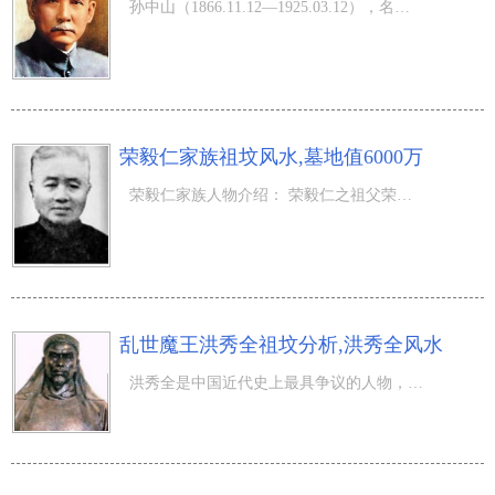
孙中山（1866.11.12—1925.03.12），名孙文，字载之，号逸仙。中国近代民主主义革命的先行者，中华民国和中
荣毅仁家族祖坟风水,墓地值6000万
荣毅仁家族人物介绍： 荣毅仁之祖父荣煕泰 首安风水大地，造就日后的荣氏家族大业。 荣毅仁之父荣德生简介
乱世魔王洪秀全祖坟分析,洪秀全风水
洪秀全是中国近代史上最具争议的人物，他所领导的太平天国农民运动历时14年，席捲全国18省，最终在天京（今