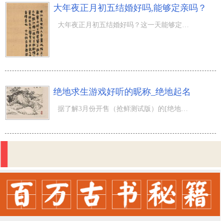
大年夜正月初五结婚好吗,能够定亲吗？
大年夜正月初五结婚好吗？这一天能够定亲吗？农历正月是关键的一个月，让我们一起来关心正月里的传统民族节
绝地求生游戏好听的昵称_绝地起名
据了解3月份开售（抢鲜测试版）的[绝地求生游戏]现阶段销售量早已超出2400多万件，在其中42.34%的销售量来