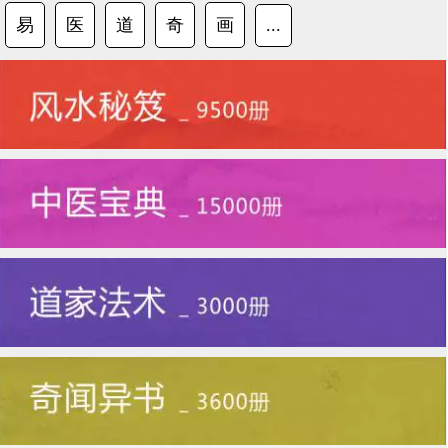
易
医
道
奇
画
...