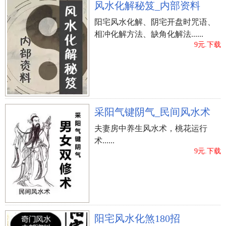
风水化解秘笈_内部资料
（20）墓葬全部用混凝土封闭式者，主父子俩两
阳宅风水化解、阴宅开盘时咒语、
地分居。
相冲化解方法、缺角化解法......
9元.下载
（21）墓葬旁有树木者，易有树杆穿棺缠尸之现
象，主子孙后代易有病苦、官非、不如意之应。
（22）墓葬前沉积碎石土、砖头者，主子孙后代
有胃肠疾病。
采阳气键阴气_民间风水术
夫妻房中养生风水术，桃花运行
（23）墓葬旁栽种花瓣竞放者，主子孙后代风流
术......
韵事易有桃花之应。
9元.下载
（24）墓葬上边有直流电根据者，主钱财会渐渐
地损耗，存不了金钱。
（25）墓葬被边上之渣石当然埋藏者，主子孙后
阳宅风水化煞180招