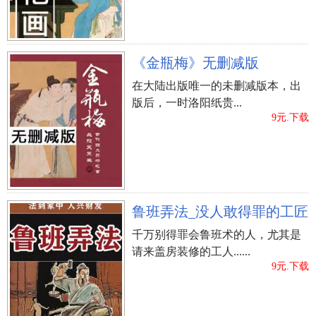
（4）墓牌颜色暗淡者，子孙后代运势较不如意，
且穴内易有冰满棺之状况。
《金瓶梅》无删减版
（5）墓牌倒陷、埋入土中者，主子孙后代不和
在大陆出版唯一的未删减版本，出
睦、杂乱无章，且易出颠狂的人。
版后，一时洛阳纸贵...
9元.下载
（6）墓牌所有变成暗灰黑色者，主子孙后代运势
不顺遂，工作也会遭受阻拦，劳心劳力。
（7）墓牌叠成两三块者，主子孙后代易有大血光
之克应，（墓牌以上的为头顶部，中区为胸腔，下
鲁班弄法_没人敢得罪的工匠
缘为脚部），那位置裂开，那位置即会出现灾。
千万别得罪会鲁班术的人，尤其是
请来盖房装修的工人......
（8）墓牌內部有凹痕、伤疤者，主子孙后代易有
9元.下载
后背病症或残疾的人。
（9）墓牌上面有大黑斑或大缺陷时，主子孙后代