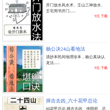
开门放水风水术、壬山三神放水、
壬宅周书开门......
9元.下载
杨公决24山看地法
清抄本民间地理珍本，杨公真诀认
龙法......
9元.下载
择吉去凶_六十花甲总论
60花甲总论,择吉去凶、傍阴府、忌