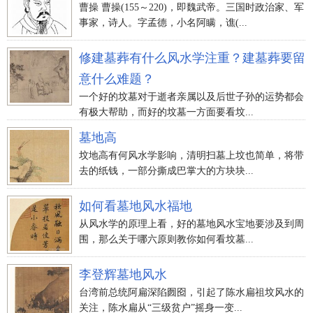
曹操 曹操(155～220)，即魏武帝。三国时政治家、军
事家，诗人。字孟德，小名阿瞒，谯(...
修建墓葬有什么风水学注重？建墓葬要留
意什么难题？
一个好的坟墓对于逝者亲属以及后世子孙的运势都会
有极大帮助，而好的坟墓一方面要看坟...
墓地高
坟地高有何风水学影响，清明扫墓上坟也简单，将带
去的纸钱，一部分撕成巴掌大的方块块...
如何看墓地风水福地
从风水学的原理上看，好的墓地风水宝地要涉及到周
围，那么关于哪六原则教你如何看坟墓...
李登辉墓地风水
台湾前总统阿扁深陷囫囵，引起了陈水扁祖坟风水的
关注，陈水扁从“三级贫户”摇身一变...