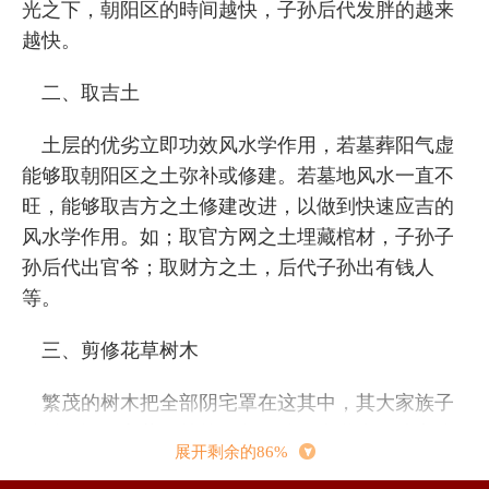
光之下，朝阳区的時间越快，子孙后代发胖的越来
越快。
二、取吉土
土层的优劣立即功效风水学作用，若墓葬阳气虚
能够取朝阳区之土弥补或修建。若墓地风水一直不
旺，能够取吉方之土修建改进，以做到快速应吉的
风水学作用。如；取官方网之土埋藏棺材，子孙子
孙后代出官爷；取财方之土，后代子孙出有钱人
等。
三、剪修花草树木
繁茂的树木把全部阴宅罩在这其中，其大家族子
孙后代运程衰落，就算是备好的风水学也无法充分
展开剩余的86%
发挥荫助后代的作用，那样的墓葬归属于漏财风水