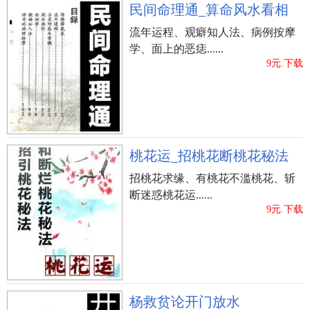
民间命理通_算命风水看相
流年运程、观癖知人法、病例按摩
学、面上的恶痣......
9元.下载
桃花运_招桃花断桃花秘法
招桃花求缘、有桃花不滥桃花、斩
断迷惑桃花运......
9元.下载
杨救贫论开门放水