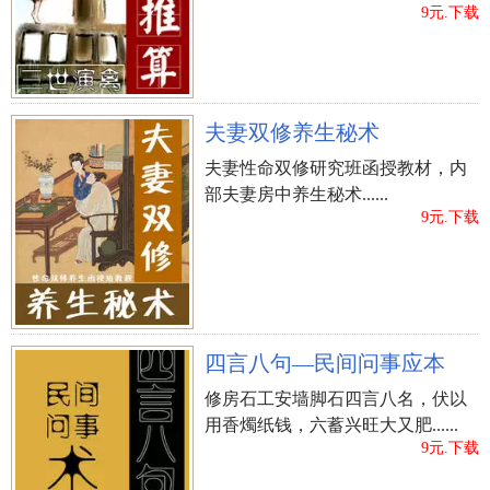
9元.下载
夫妻双修养生秘术
夫妻性命双修研究班函授教材，内
部夫妻房中养生秘术......
9元.下载
四言八句—民间问事应本
修房石工安墙脚石四言八名，伏以
用香燭纸钱，六蓄兴旺大又肥......
9元.下载