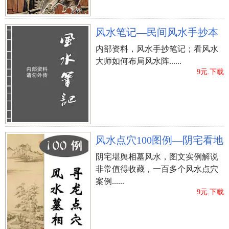
易有长期病之克应。
风水笔记—民间风水手抄本
（10）墓牌顶端凹痕或损坏者，主子孙后代有头
顶部损害或神志不清的人。
内部资料，风水手抄笔记；看风水
大师如何布局风水阵......
（11）墓牌高短而横年长者，主子孙后代较劳心
9元.下载
劳力，不可悠闲。
（12）墓牌下半边黯淡色者风，主子孙后代肾脏
功能易有病症。上部光亮，下半边黯淡者，主子孙
后代在祖居发展趋势不好。要外出才有发展趋势机
风水点穴100图例—阴宅看地
运。
阴宅堪舆相墓风水，图文实例解说
非常值得收藏，一百多个风水点穴
（13）墓葬上边，更常被别人踩踏成过道者，主
案例......
子孙后代在社会发展常常被别人欺压、卑视，造就
9元.下载
不高。