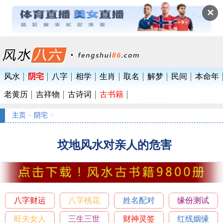
✕
风水
阴宅
八字
相学
生肖
取名
解梦
民间
本命年
老黄历
吉祥物
古诗词
古书籍
主页
>
阴宅
>
坟地风水对亲人的危害
八字财运
八字桃花
姓名配对
缘份测试
旺夫女人
三生三世
财神灵签
红线姻缘