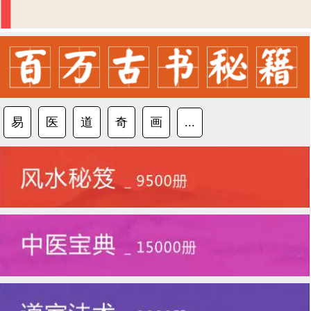
易
医
道
奇
画
...