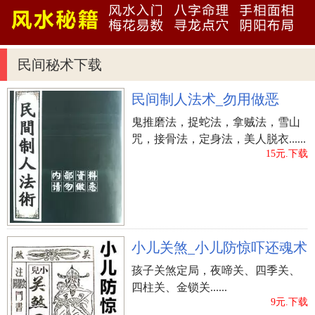
学，应当多方面采伐剪修。
四、绕开高压电线
民间秘术下载
墓葬附近500米左右有高压电线、发电厂等高辐射
的厂矿企业存有，不利墓地风水，后代子孙出匪
民间制人法术_勿用做恶
人、牢狱之灾、弱智等废人。
鬼推磨法，捉蛇法，拿贼法，雪山
咒，接骨法，定身法，美人脱衣......
五、墓地界线
15元.下载
墓葬界线要清晰，不然子孙愚笨不聪慧，且子孙
中间家庭不和。墓葬规格要超过两平方米之上，低
于十平方米内。墓葬规格很大，子孙后代散漫无
财，规格很小，子孙后代出癫狂的人。
小儿关煞_小儿防惊吓还魂术
风水学秘术也不是全能的，可是好的风水学再再
孩子关煞定局，夜啼关、四季关、
四柱关、金锁关......
加上行善积德，后代子孙当然荣华富贵荣显，安全
9元.下载
福寿。风水学的优劣立即危害大家族财气、官运亨