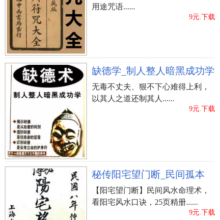
后代在社会发展上难成家立业，常受人欺悔，真实
用途咒语......
身份低贱，受人迫使，终身难有所作为。
9元.下载
5.墓顶被柱插进
有的建墓职工，为了更好地搭户外帐篷遮日、挡
缺德学_制人整人暗黑成功学
风遮雨，把竹材支撑插进别人墓葬。被柱头插进墓
无毒不丈夫、狠不下心难得上利，
顶的亡魂，如同心被戮伤，磁感应其子孙后代出现
以其人之道还制其人......
意外死伤或被杀。建墓职工干万不能图一时的便
9元.下载
捷，贻害别人，自种恶因。
6.墓葬失窃
大多数富豪之家，陪葬器皿黄金白银丰厚，都是
秘传阳宅望门断_民间孤本
会造成宵小窃墓盗棺，进而造成 遗骨曝露，流浪狗
【阳宅望门断】民间风水命理术，
啃食，亡魂遗骸毁灭，危害子孙后代道上横尸，退
看阳宅风水口诀，25页精册......
祖灭宗。阅读推荐：
长命荣华富贵的脸相
9元.下载