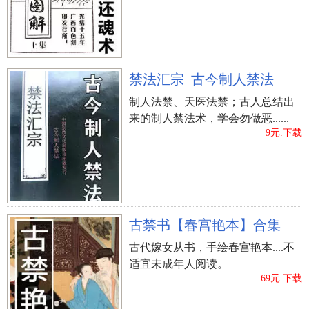
通、子孙后代荣华富贵、子孙后代寿年等，明白应
用风水学能够令其荣华富贵利润最大化。
禁法汇宗_古今制人禁法
坟地风水凶吉对家人的危害
制人法禁、天医法禁；古人总结出
（1）墓牌损坏或裂开者，上端损坏主克应一、
来的制人禁法术，学会勿做恶......
四、七房头顶部损害；中间损坏者，主克应二、
9元.下载
五、八房五脏六腑病症或动刀；下边损坏者，主克
应三、六、九房脚部损害。
（2）不能自然石（没经裁整）为墓牌，不然子孙
后代易有断决香烛或残疾、病重或成义子之克运不
古禁书【春宫艳本】合集
吉。
古代嫁女从书，手绘春宫艳本....不
适宜未成年人阅读。
（3）墓牌上，绿苔散生或野草遮盖，主子孙后代
69元.下载
久年病之克应。