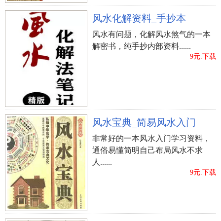
（14）墓葬长年不被太阳照到，而使公墓太过昏
暗者，主子孙后代得病持续或有久年患者。
风水化解资料_手抄本
风水有问题，化解风水煞气的一本
（15）墓葬长时间被浸水棺者，主之孙易有寒
解密书，纯手抄内部资料......
症、风湿病、酸疼、、落水、好酒色的人。
9元.下载
（16）墓葬外的花草树木又高又大，遮盖全部墓
地者，主子孙后代有病久的人。
（17）先祖墓葬失窃，而遗骨裸露，被流浪狗啃
风水宝典_简易风水入门
食挪动者，主子孙后代易有血光凶祸。
非常好的一本风水入门学习资料，
通俗易懂简明自己布局风水不求
（18）墓葬上下或正前方有又高又大之墓地者，
人......
主子孙后代运势不如意或者有官讼是是非非。
9元.下载
（19）墓葬正前方凹痕崩落，使墓地有岌岌可危
之险象者，主子孙后代有血光、车祸事故、地楼之
祸。