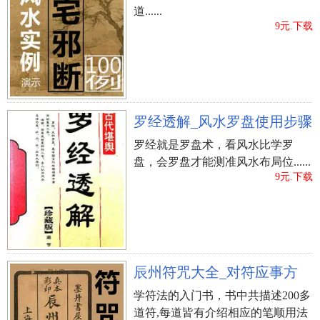
溃疡出血，胸胁痛疼、智能化阻碍、痴呆症、违法
道......
犯罪坐牢。
9元.下载
3.坟上添坟
古典式墓葬，碑用三块石块彻成，或用砖头印
字。封土为墓，时间久了墓土外流，钻石淹埋，产
罗经透解_风水罗盘使用步骤
生平夷的地方。因公墓拥堵，不容易辨别，致新墓
罗经就是罗盘术，看风水比学罗
始建旧墓以上。这般一上一下，亡魂躁动不安。在
盘，会罗盘才能测准风水布局位......
下之坟，其子孙后代一生低下，永居人下。在上之
9元.下载
坟，其子孙后代作事不如意，忧虑不断。
4.墓葬被踩踏
在当今，绝大多数的墓葬都是会坐落于公共性坟
辰州符咒大全_对符应事方
地，但若其被别人常常走动而成蹊径，呈损坏的情
学符法的入门书，书中共描述200多
况，导致亡魂不可以平静，屈处鄙陋，磁感应子孙
道符,每道皆有介绍相应的笔顺用法