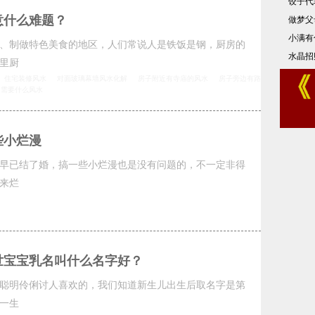
饺子代
意什么难题？
做梦父
小满有
、制做特色美食的地区，人们常说人是铁饭是钢，厨房的
水晶招
里厨
住宅装修风水
对面玻璃幕墙风水化解
房子附近有寺庙的风水
房子旁边有路
向需要什么风水
些小烂漫
早已结了婚，搞一些小烂漫也是没有问题的，不一定非得
来烂
世宝宝乳名叫什么名字好？
聪明伶俐讨人喜欢的，我们知道新生儿出生后取名字是第
一生