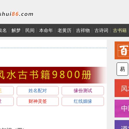
取名
解梦
民间
本命年
老黄历
吉祥物
古诗词
古书籍
易
花
姓名配对
缘份测试
世
财神灵签
红线姻缘