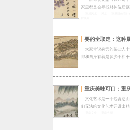
家里都是会寻找财神位后嘱
家居风水
风水
家里财位在什
财风水
要的全取走：这种
大家常说身旁的某些人十
都和自身有着是多少不相干
重庆美味可口：重
文化艺术是一个包含总面
们无法给文化艺术开设出精
重庆文化
重庆火锅