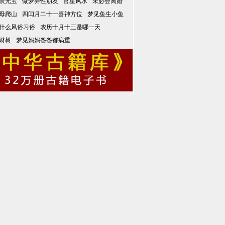
表元宝
做梦异性朋友
官星风水
未必会离婚
母爬山
四闰月二十一喜神方位
梦见鱼生小鱼
什么风俗习俗
农历十月十三是哪一天
财树
梦见妈妈爸爸都病重