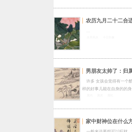
农历九月二十二合
...
水井风水
今日卦象
男朋友太帅了：归
许多 女孩会觉得有一个
样的好事儿能在自身的的身
属鸡
属虎
属蛇
家中财神位在什么
一般来说要想可以旺财，