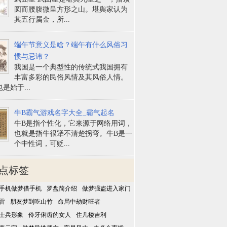
圆而腰腹微呈方形之山。堪舆家认为
其五行属金，所...
端午节意义是啥？端午有什么风俗习
惯与忌讳？
我国是一个典型性的传统式我国拥有
丰富多彩的民俗风情及其风俗人情。
是始于...
牛B霸气游戏名字大全_霸气起名
牛B是指个性化，它来源于网络用词，
也就是指牛很犟不清楚拐弯。牛B是一
个中性词，可贬...
点标签
手机做梦借手机
罗盘简介绍
做梦强盗进入家门
雷
朋友梦到吃山竹
命局中劫财旺者
士兵形象
伶牙俐齿的女人
住几楼吉利