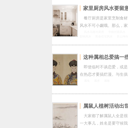
家里厨房风水要留
餐厅厨房是家里烹制食材
风水不可小觑哦。那么，家
风水马路对厨房
学校对面风水
影响风水
艮命住宅风水
艮山坤
这种属相总爱搞一
即使临时不谈恋爱，或是
在热恋才要搞烂漫。与生俱
属兔
属虎
属猴
属鼠人植树活动出
大家都了解属鼠人全是很
一大事儿，姓名是要守候我