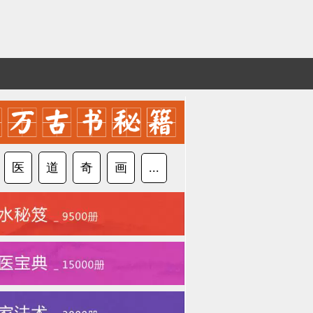
医
道
奇
画
...