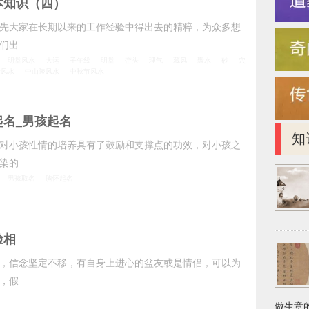
本知识（四）
先大家在长期以来的工作经验中得出去的精粹，为众多想
们出
明堂风水
大运
子午线
明堂
峦头
理气
藏风
聚水
砂
穴
看风水
中山陵风水
中秋节风水
名_男孩起名
知
对小孩性情的培养具有了鼓励和支撑点的功效，对小孩之
染的
男孩取名
胸怀起名
脸相
，信念坚定不移，有自身上进心的盆友或是情侣，可以为
，假
做生意的