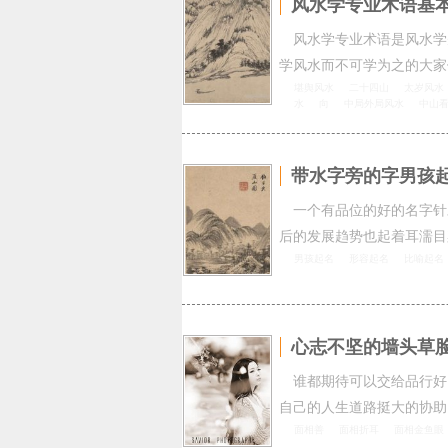
风水学专业术语基
风水学专业术语是风水学
学风水而不可学为之的大家
堪舆风水
二十四山
太岁风水
水
向
中局外局风水
中山
带水字旁的字男孩起
一个有品位的好的名字针
后的发展趋势也起着耳濡目
男孩起名
形容起名
比喻起名
心志不坚的墙头草
谁都期待可以交给品行好
自己的人生道路挺大的协助
面相善
面相折耳
面相金鱼眼