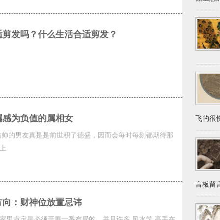
适剪发吗？什么生活合适剪发？
属感为负值的属相女
飞的很快
酷帅的男友真是是前世积了德盛，因而会每时每刻都期待那
上
言板留言
方向：财神位放置忌讳
家里肯定是必须开展一番布局的，并且许多 风水学 高手在