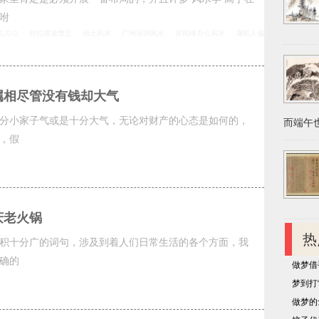
咐
么方位
财位摆放禁忌
动土风水
广州深圳风水
苏民峰办公风水
属蛇人偏
属相尽管没有钱却大气
分小家子气或是十分大气，无论对财产的心态是如何的，
而端午也
，假
庆老火锅
热
积十分广的词句，涉及到着人们日常生活的各个方面，我
确的
做梦借
梦到打
做梦的