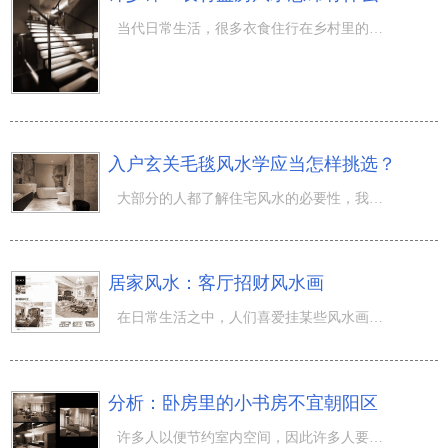
当代日常生活，很多衣食住行在乡村里的人，大多数都是自身建房子，她们喜爱乡村那类平静的衣食住行，而讨厌
入户玄关毛毯风水学应当怎样挑选？
大部分的人都了解住宅风水的必要性，我觉得住宅风水一样也包含了屋子里边的合理布局、摆饰这些。人们每个人
居家风水：客厅招财风水画
在日常生活之中，人们喜爱挂某些风水画，挂某些画不但能够使人们的墙面越来越已不简单，还能提升家中的我觉
分析：卧房里的小书房不宜朝阳区
许多人以便节约室内空间，因此许多人要把宿舍及其小书房合拼一起。我觉得，人们很多人都期待小书房是1个较