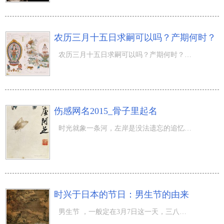
农历三月十五日求嗣可以吗？产期何时？
农历三月十五日求嗣可以吗？产期何时？命为线段，指某一特殊目标；运为变化，指时光转换。农历三月，一年中
伤感网名2015_骨子里起名
时光就象一条河，左岸是没法遗忘的追忆，右岸是非常值得掌握的美好年华，正中间很快流荡的，是年青隐约的悲
时兴于日本的节日：男生节的由来
男生节 ，一般定在3月7日这一天，三八妇女节的前一天。男生节的实际意义取决于正确引导众多女孩大量关心自