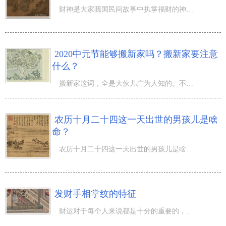
财神是大家我国民间故事中执掌福财的神灵，拥有 至关重要的功效，因而许多家中会迎接财神敬奉。那麼正月十
2020中元节能够搬新家吗？搬新家要注意
什么？
搬新家这词，全是大伙儿广为人知的。不论是乔迁之喜還是租房子买房，都必须搬新家。那搬家风水常见问题关联
农历十月二十四这一天出世的男孩儿是啥
命？
农历十月二十四这一天出世的男孩儿是啥命？运势，一是命，指先天性所赋的天性；二曰运，指人生道路各环节的
发财手相掌纹的特征
财运对于每个人来说都是十分的重要的，甚至可以说财运通常都是放在首位的，而且找人看相的时候往往都会将财