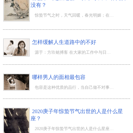
没有？
惊蛰节气之时，天气回暖，春光明媚；在惊蛰时，有吃梨、打小人的风俗习惯。惊蛰节气之后还会继续冷吗，天气
怎样缓解人生道路中的不好
源于：方玖铭搏客 在大家的工作中与日常生活，不太可能一直顺顺利利的，无论你平常怎样勤奋，都会遇到某些
哪样男人的面相最包容
包容是这种优质的品行，当自己做不对事儿，而且他立即的发觉了不正确，并向你致歉，因此想要担负不良影响。
2020庚子年惊蛰节气出世的人是什么星
座？
2020庚子年惊蛰节气出世的人是什么星座？惊蛰季节，春雷始响，沉寂于地底冬眠期的蛰虫被雷吓醒，竞相破茧而