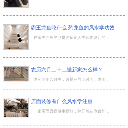
霸王龙鱼吃什么 恐龙鱼的风水学功效
在家中养魚早已是许多别人中装饰设计的挑选了，有些人喜爱养娇小玲珑的茄子；有些人则喜爱养比较大中型的鱼
农历六月二十二搬新家怎么样？
终究西湖六月中，风景不与四时同。农历六月，时节刻画出的一副含蓄壮丽的画轴，一年中数你颜色最五彩缤纷。
店面装修有什么风水学注重
一家店面愿意做生意好，除开所在位置外，装修是挺大的1个要素。假如能令人一进去总有这种发自肺腑的喜爱这