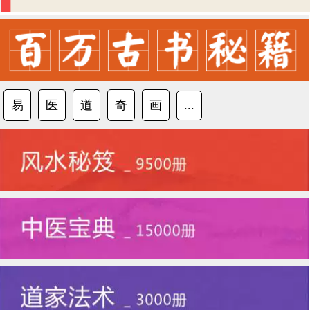
易
医
道
奇
画
...