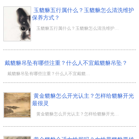
玉貔貅五行属什么？玉貔貅怎么清洗维护
保养方式？
玉貔貅五行属什么？玉貔貅怎么清洗维护保养方式？貔貅吊坠吞天地万物而不泄，是生意人眼里的招财树。因此
戴貔貅吊坠有哪些注重？什么人不宜戴貔貅吊坠？
戴貔貅吊坠有哪些注重？什么人不宜戴貔貅吊坠？貔貅吊坠是招财神兽，一般目前市面上较为普遍的貔貅吊坠材料
黄金貔貅怎么开光认主？怎样给貔貅开光
最很灵
黄金貔貅怎么开光认主？怎样给貔貅开光最很灵？从古到今，上至君王、下到老百姓都极其重视个人收藏和佩戴貔