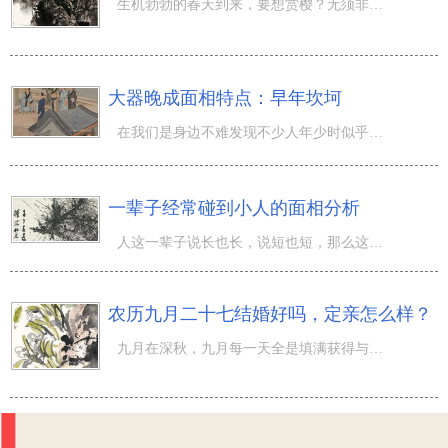
生机勃勃的春天到来，要想赏樱？无须非要去周边国家日本了，如今在中华很多地域，都是有赏樱的好地方，比如
大器晚成面相特点：早年坎坷
在我们是身边不难发现不少人年少时似乎就是碌碌无为的，但一到了中年或者晚年便开始走运，甚至只有到了那个
一辈子经常碰到小人的面相分析
人这一辈子说长也长，说短也短，那么这辈子的时间那么长，我们会和无数人产生交际，有的人成为了一生的好友
农历九月二十七结婚好吗，定亲怎么样？
九月在深秋，九月每一天全是填满获得与期待。 农历九月二十七是哪一天？ 阴历 一七年 九月 廿七日 小 (农历