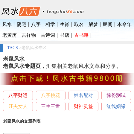
风水
阴宅
八字
相学
生肖
取名
解梦
民间
本命年
老黄历
吉祥物
古诗词
书店
古书籍
TAGS
>老鼠风水专区
老鼠风水
老鼠风水专题页
，汇集相关老鼠风水文章和分享。
八字财运
八字桃花
姓名配对
缘份测试
旺夫女人
三生三世
财神灵签
红线姻缘
老鼠风水的文章列表