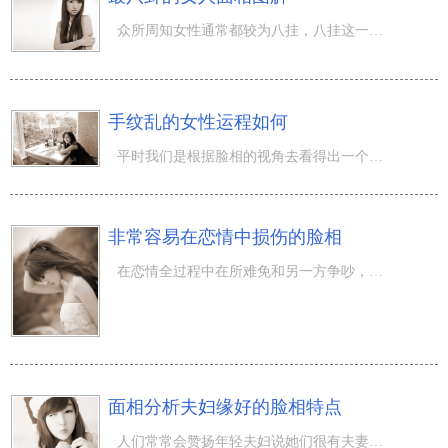
众所周知女性通常都较为八挂，八挂这一八挂哪个，女孩特别是在喜爱八挂大牌明星，如果自身喜爱的大牌明星找
手纹乱的女性运程如何
平时我们是根据脸相的视角去看得出一个女孩的运程优劣，这我觉得都是较为有局限的，人们应当用更全方位的视
非常容易在恋情中损伤的脸相
在恋情全过程中在所难免和另一方争吵，可是某些小吵小闹迅速就会合好，假如是原则性问题你就情况严重，好像
面相分析夫妇缘好的脸相特点
人们常常会赞扬年轻夫妇说她们很有夫妻相，说真话这类赞扬不但另一方开心，也可以让自身开心。假如年轻夫妇