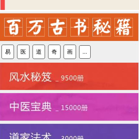
易
医
道
奇
画
...