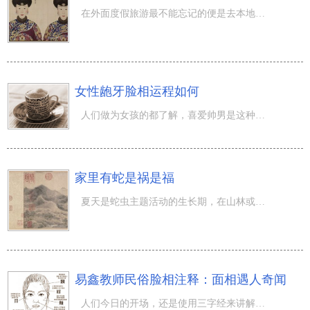
在外面度假旅游最不能忘记的便是去本地看一下风景名胜和吃一下本地的美食特色，因南北方差异，各地小吃都是
女性龅牙脸相运程如何
人们做为女孩的都了解，喜爱帅男是这种本能反应，就好像男生都喜爱漂亮美女相同，由于每个人都喜爱赏析某些
家里有蛇是祸是福
夏天是蛇虫主题活动的生长期，在山林或是草地上常常能见到蛇的影子，有时蛇乃至会跑进房间内。那麼，在 风
易鑫教师民俗脸相注释：面相遇人奇闻
人们今日的开场，还是使用三字经来讲解脸相。(昔孟母，择邻处。窦燕山，有义方，教五子，名俱扬)。易鑫教师