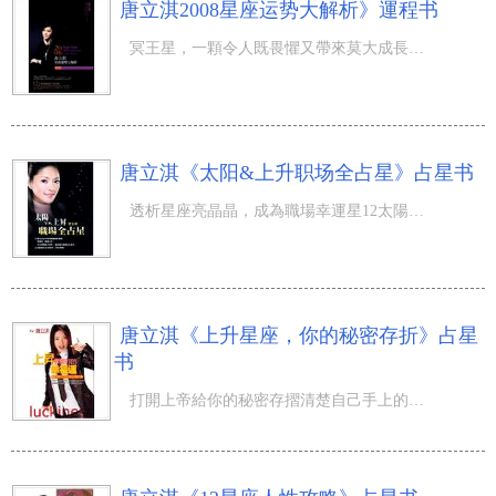
唐立淇2008星座运势大解析》運程书
冥王星，一顆令人既畏懼又帶來莫大成長的巨星，帶著冥界的黑暗勢力與毀滅的力量，清除所需要改變的舊習性，
唐立淇《太阳&上升职场全占星》占星书
透析星座亮晶晶，成為職場幸運星12太陽星座 12上昇星座＝144種職場運勢攻略手則唐立淇費時兩年，將占星學中
唐立淇《上升星座，你的秘密存折》占星
书
打開上帝給你的秘密存摺清楚自己手上的籌碼有多少，千萬別透支也別太省，才不辜負快意的幸福人生。上昇星座