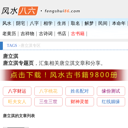
风水
阴宅
八字
相学
生肖
取名
解梦
民间
本命年
老黄历
吉祥物
古诗词
书店
古书籍
TAGS
>唐立淇专区
唐立淇
唐立淇专题页
，汇集相关唐立淇文章和分享。
八字财运
八字桃花
姓名配对
缘份测试
旺夫女人
三生三世
财神灵签
红线姻缘
唐立淇的文章列表