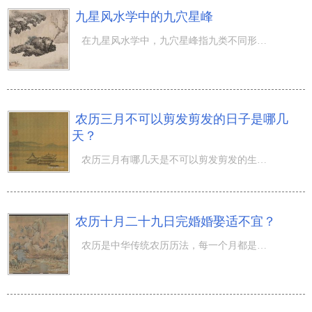
九星风水学中的九穴星峰
在九星风水学中，九穴星峰指九类不同形状的龙脉结穴山峰。星，亦称穴星或星峰，具体指贪狼星、巨门星、禄存
农历三月不可以剪发剪发的日子是哪几
天？
农历三月有哪几天是不可以剪发剪发的生活呢？农历三月更是春色很大，大家都了解春季气侯溫暖适度，天地万物
农历十月二十九日完婚婚娶适不宜？
农历是中华传统农历历法，每一个月都是有不一样的清雅的又称。农历十月一般称：阳月、阴月、小阳春、孟冬、