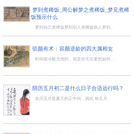
梦到煮稀饭_周公解梦之煮稀饭_梦见煮稀
饭预示什么
梦到自己煮稀饭梦到别人煮稀饭病人梦到自己煮稀饭到煮稀饭梦乞粥食梦到稀饭梦到火熄灭。...
驻颜有术：容颜逆龄的四大属相女
时间很冷酷无情的，就是你无论要想如何躲避，最终都发觉躲避不上，只可以英勇的去应对它。時间会令人衰老变
阴历五月初二是什么日子合适远行吗？
农历五月是夏天的正中间，因此 称五月为“盛夏”，阴历五月初二是什么日子呢，适不宜远行呢？盛夏季节是五