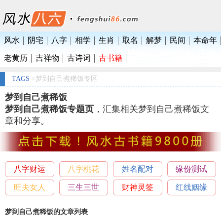
风水
阴宅
八字
相学
生肖
取名
解梦
民间
本命年
老黄历
吉祥物
古诗词
古书籍
TAGS
>梦到自己煮稀饭专区
梦到自己煮稀饭
梦到自己煮稀饭专题页
，汇集相关梦到自己煮稀饭文
章和分享。
八字财运
八字桃花
姓名配对
缘份测试
旺夫女人
三生三世
财神灵签
红线姻缘
梦到自己煮稀饭的文章列表