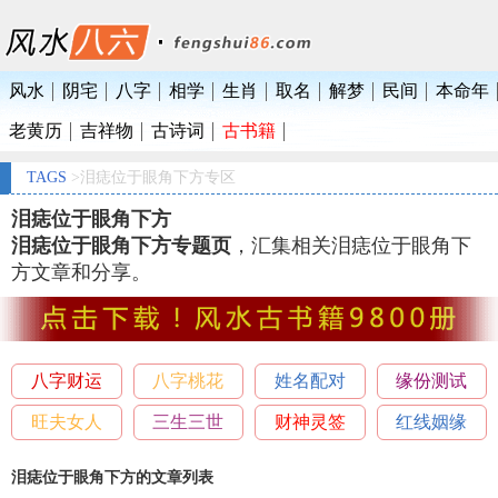
风水
阴宅
八字
相学
生肖
取名
解梦
民间
本命年
老黄历
吉祥物
古诗词
古书籍
TAGS
>泪痣位于眼角下方专区
泪痣位于眼角下方
泪痣位于眼角下方专题页
，汇集相关泪痣位于眼角下
方文章和分享。
八字财运
八字桃花
姓名配对
缘份测试
旺夫女人
三生三世
财神灵签
红线姻缘
泪痣位于眼角下方的文章列表