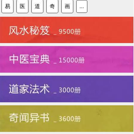
易
医
道
奇
画
...