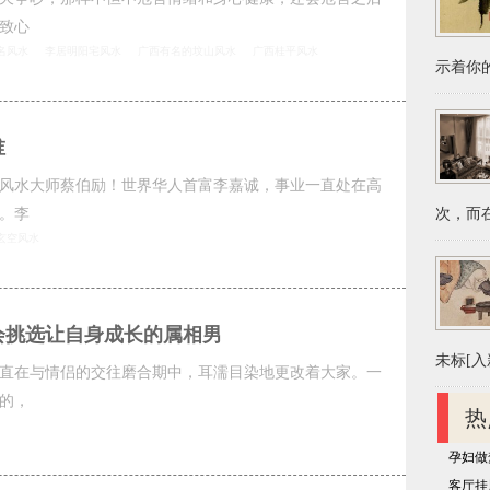
致心
名风水
李居明阳宅风水
广西有名的坟山风水
广西桂平风水
示着你的
谁
风水大师蔡伯励！世界华人首富李嘉诚，事业一直处在高
。李
次，而在
玄空风水
会挑选让自身成长的属相男
未标[入新
直在与情侣的交往磨合期中，耳濡目染地更改着大家。一
的，
热
孕妇做
客厅挂