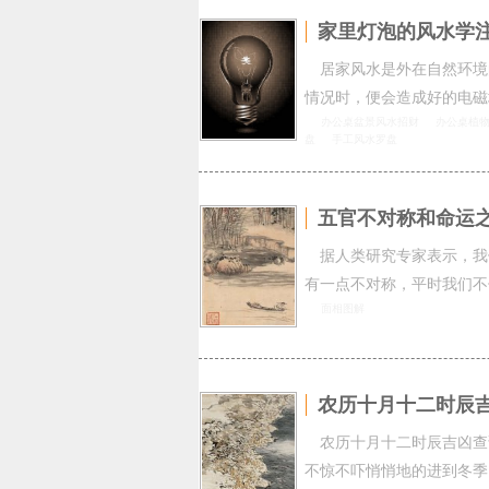
家里灯泡的风水学
居家风水是外在自然环境
情况时，便会造成好的电磁
办公桌盆景风水招财
办公桌植
盘
手工风水罗盘
五官不对称和命运
据人类研究专家表示，我
有一点不对称，平时我们不
面相图解
农历十月十二时辰
农历十月十二时辰吉凶查
不惊不吓悄悄地的进到冬季