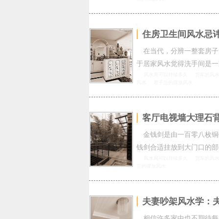
住房卫生间风水忌讳
在当代，分辨一整套房子
于居家风水觉得洗手间是一
风水局可以持续多久
货车的风
风水
君子兰的摆放风水
客厅电视墙大理石
金钱剑是由一百零八枚铜
钱剑合适挂放到大门口的部
风水局可以持续多久
货车的风
兰的摆放风水
夫妻吵架风水学：
相信许多家中也不期待每