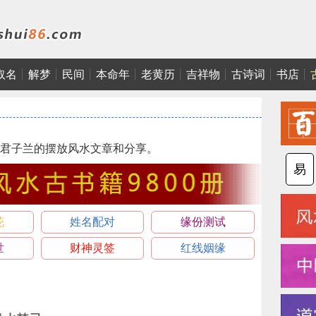
取名
解梦
民间
本命年
老黄历
吉祥物
古诗词
书店
君子兰的摆放风水文章和分享。
易
花
姓名配对
缘份测试
世
财神灵签
红线姻缘