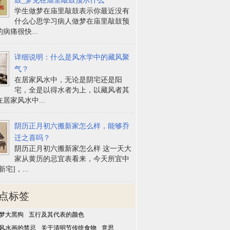
鼓_梦见在庙里敲鼓预示什么
学生做梦在庙里敲鼓表示你最近没有
什么心思学习病人做梦在庙里敲鼓预
病痛很快...
详细说明：什么是风水学中的藏风聚
气？
在居家风水中，无论是阴宅还是阳
宅，全是以得水者为上，以藏风者其
居家风水中...
阴历正月初六搬新家怎么样，能够乔
迁之喜吗？
阴历正月初六搬新家怎么样 这一天大
家从黄历的忌宜表看来，今天所宜中
宅]，...
点标签
梦大黑狗
五行及其代表的颜色
风水画的禁忌
关于清明节传统食物
意思