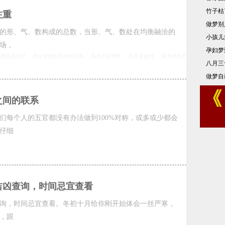
竹子枯
注重
做梦别
的形、气、数构成的总数，当形、气、数处在均衡融洽的
小孩儿
场，
孕妇梦
物摆放风水好
办公桌摆放风水的位置
风水罗盘制作
风水罗盘钟
风水用的罗
八月三
做梦自
之间的联系
们每个人的五官都没有办法做到100%对称，或多或少都会
仔细
吉凶查询，时间忌宜查看
询，时间忌宜查看。冬初十月给你刚开始体会一丝严寒，
，跟