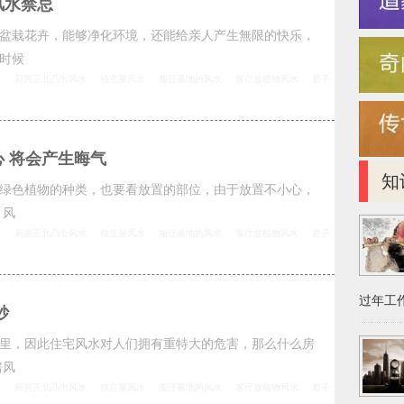
风水禁忌
盆栽花卉，能够净化环境，还能给亲人产生無限的快乐，
时候
水
厨房正北凸出风水
独立屋风水
搬迁墓地的风水
客厅放植物风水
君子
 将会产生晦气
知
绿色植物的种类，也要看放置的部位，由于放置不小心，
 风
水
厨房正北凸出风水
独立屋风水
搬迁墓地的风水
客厅放植物风水
君子
过年工作
妙
里，因此住宅风水对人们拥有重特大的危害，那么什么房
房风
水
厨房正北凸出风水
独立屋风水
搬迁墓地的风水
客厅放植物风水
君子