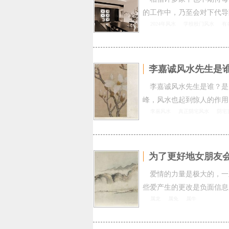
的工作中，乃至会对下代导
2024年风水
学校校门风水
有
李嘉诚风水先生是
李嘉诚风水先生是谁？是
峰，风水也起到惊人的作用
李嘉风水
真正阴宅风水
阴宅
为了更好地女朋友
爱情的力量是极大的，一
些爱产生的更改是负面信息
属龙
属兔
属牛