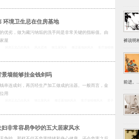
 环境卫生忌在住房基地
的优劣，做为藏污纳垢的洗手间是非常关键的指标值。由
家屋
裤说明相
水
厨房正北凸出风水
风水忌讳
独立屋风水
搬迁墓地的风水
客厅放植物
背景墙能够挂金钱剑吗
前进。..
钱串连成剑，再历经生产加工做成的法器。一般而言，金
位用
水
厨房正北凸出风水
独立屋风水
搬迁墓地的风水
客厅放植物风水
君子
夫妇非常容易争吵的五大居家风水
天争吵，那样不但不危害情绪和身心健康，还会危害之后