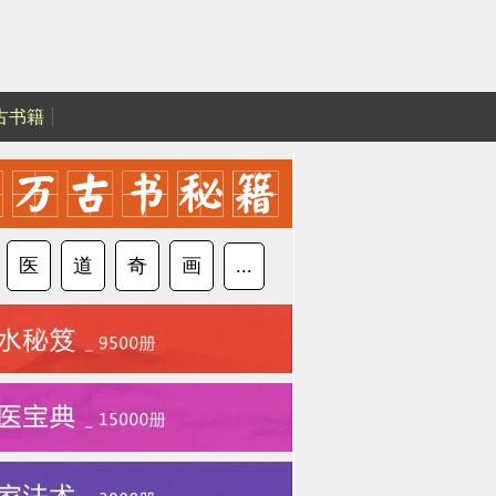
古书籍
医
道
奇
画
...