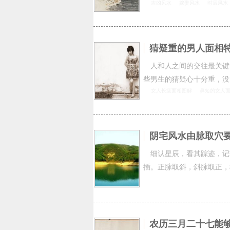
吉凶风水
嫁娶风水
时辰风水
猜疑重的男人面相
人和人之间的交往最关键
些男生的猜疑心十分重，没
女人长痣面相图解
鼻短的女人
阴宅风水由脉取穴
细认星辰，看其踪迹，记
插。正脉取斜，斜脉取正，
农历三月二十七能够