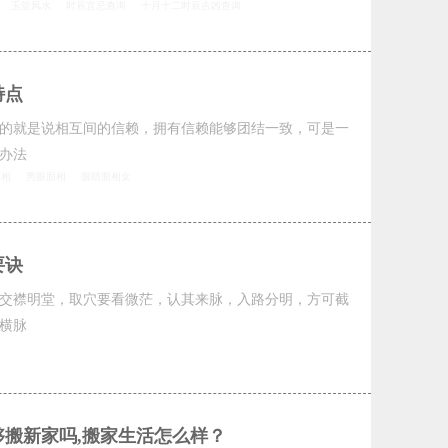
玉堂风水
时辰宜忌查询
十月十二时辰吉凶查询
特点
的就是说相互间的信赖，拥有信赖能够团结一致，可是一
办法
面相
男眼面相
眼睛面相女
要诀
交襟明堂，取穴要看微茫，认其来脉，入路分明，方可截
横脉
搬新家吗,搬家生活怎么样？