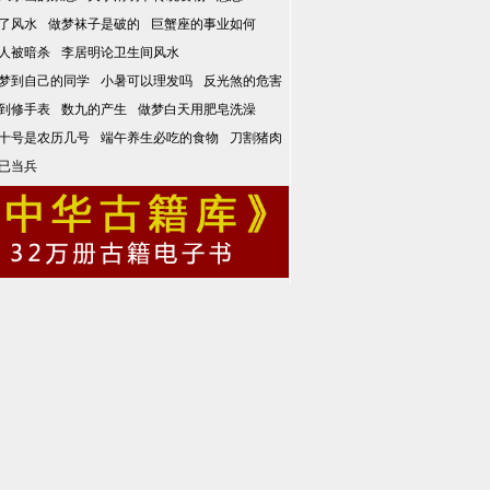
了风水
做梦袜子是破的
巨蟹座的事业如何
人被暗杀
李居明论卫生间风水
梦到自己的同学
小暑可以理发吗
反光煞的危害
到修手表
数九的产生
做梦白天用肥皂洗澡
十号是农历几号
端午养生必吃的食物
刀割猪肉
已当兵