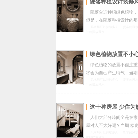
院落种植设计装修
院落合适种植绿色植物，
但是，在院落种植设计的那
风水局可以持续多久
货车的风
兰的摆放风水
绿色植物放置不小心
绿色植物的放置不但注重
将会为自己产生晦气，当期
风水局可以持续多久
货车的风
兰的摆放风水
这十种房屋 少住为
人们大部分時间全是在家
屋对人不太好呢？当期 楼
风水局可以持续多久
货车的风
兰的摆放风水