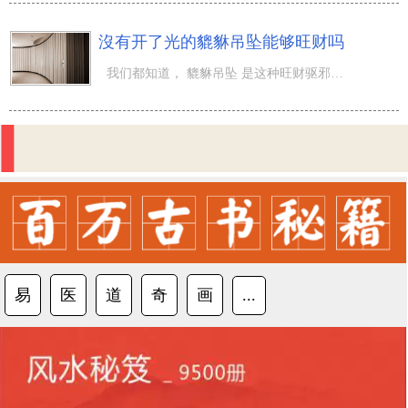
沒有开了光的貔貅吊坠能够旺财吗
我们都知道， 貔貅吊坠 是这种旺财驱邪的灵兽，貔貅吊坠的装饰品配戴在手上是具备大神通的，特别是在是在旺
易
医
道
奇
画
...