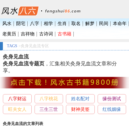
风水
阴宅
八字
相学
生肖
取名
解梦
民间
本命年
老黄历
吉祥物
古诗词
古书籍
TAGS
>灸身见血流专区
灸身见血流
灸身见血流专题页
，汇集相关灸身见血流文章和分
享。
八字财运
八字桃花
姓名配对
缘份测试
旺夫女人
三生三世
财神灵签
红线姻缘
灸身见血流的文章列表