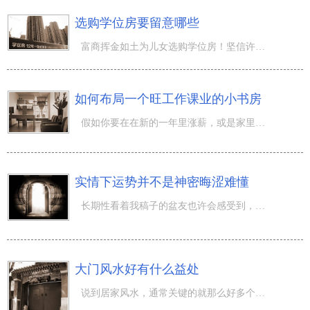
选购学位房要留意哪些
富商挥金如土为儿女选购学位房！坚信许多人都曾见过身旁的相近状况：以便让小孩能有优良的学习培训自然环境
如何布局一个旺工作课业的小书房
假如你要在在新的一年里涨薪，或是家里有小孩已经念书，想提高课业，那么，今日周易大师讲的內容与你相关。
实情下运势并不是神密晦涩难懂
长期性看着我稿子的盆友也许会感受到，我勤奋的在做事情，就是说想方设法将自身悟到的人生道路和八字实情，
大门风水好有什么益处
说到居家风水，通常关键的就那么好多个原素。例如门、灶、厕、床、生活阳台、气口，在其中大门口的房屋朝向