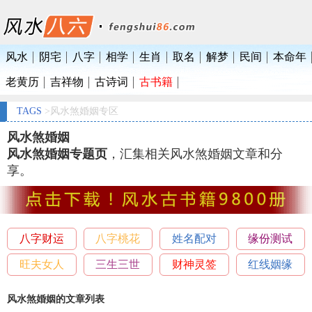
风水
阴宅
八字
相学
生肖
取名
解梦
民间
本命年
老黄历
吉祥物
古诗词
古书籍
TAGS
>风水煞婚姻专区
风水煞婚姻
风水煞婚姻专题页
，汇集相关风水煞婚姻文章和分
享。
八字财运
八字桃花
姓名配对
缘份测试
旺夫女人
三生三世
财神灵签
红线姻缘
风水煞婚姻的文章列表