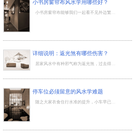
小书房窗帘布风水学用哪些好？
小书房窗帘布能够我们一起看不见外边繁华的景色，进而我们一起静下来念书。从居家风水上而言，还能阻拦光煞
详细说明：返光煞有哪些伤害？
居家风水中有种邪气称为返光煞，过去得话，返光煞非常少出現，可是因为如今摩天大厦很多，造成返光煞也慢慢
停车位必须留意的风水学难题
随之大家衣食住行水准的提升，小车早已走进了家家户户，小车早已是很多，能够说沒有考虑到停车位或者地下停