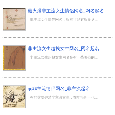
最火爆非主流女生情侣网名_网名起名
非主流女生情侣网名，很有可能有很多盆友都喜爱追求完美个性化特点，尤其是九零后,零零后的小伙伴们，期待
非主流女生超拽女生网名_网名起名
非主流女生超拽女生网名是有一些哪些的，许多 女孩也喜爱超拽女生网名，那样给人超拽酷炫的觉得，有的喜爱
qq非主流情侣网名_非主流起名
有的盆友钟爱非主流女生，在年轻新一代眼中，非主流女生意味着的是新潮和时尚潮流，自然在70后八零后眼中，