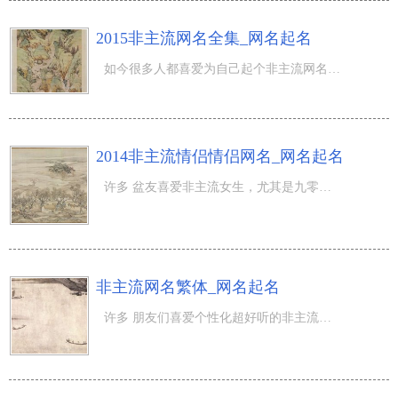
2015非主流网名全集_网名起名
如今很多人都喜爱为自己起个非主流网名。感觉那样很霸气侧漏。很帅。下边 为大伙儿收集一些全新非主流男生
2014非主流情侣情侣网名_网名起名
许多 盆友喜爱非主流女生，尤其是九零后零零后的盆友喜爱时尚个性化，不追随着于老套当中，因此 无论是自身
非主流网名繁体_网名起名
许多 朋友们喜爱个性化超好听的非主流女生繁体字网名，感觉繁体字网名个性化与众不同，漂亮，有我国传统文