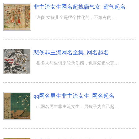
非主流女生网名超拽霸气女_霸气起名
许多 女孩儿全是很个性化的，不象有的女孩儿喜爱这些伤感的网名，或是浪漫的网名，有的女孩儿喜爱小清新的
悲伤非主流网名全集_网名起名
很多人与生俱来较为伤感，也喜爱追求完美个性化和自身，因此 期待找一个悲伤点的非主流网名来作为表述自身
qq网名男生非主流女生_网名起名
qq网名男生非主流女生：男孩子为自己起一个哪些的qq网名，非主流女生的作法，始终都是会十分不意。她们通常