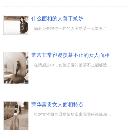
什么面相的人善于嫉妒
倘若身旁跟你一样的人突然某一天晋升了或是比你了不起，你必定会内心不均衡，乃至会造成妒忌。然而有的仁的
常常非常容易羡慕不止的女人面相
在情感之中，女孩适度的羡慕不止能够造成男朋友的高度重视，进而使这一段情感更牢固。那时候哪些事儿都注重
荣华富贵女人面相特点
针对女性而言愿意荣华富贵我觉得说简易也简易，说难也难，从简易的视角而言女性荣华富贵最好是的方式 就是