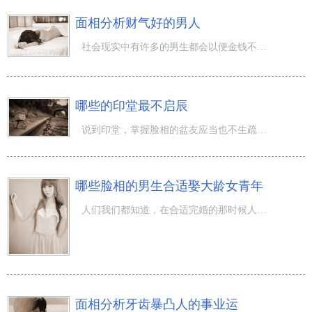
面相分析财气好的男人
社会现实中有许多的男生都会以便金钱不断的拼搏，许多男生到处栽跟头没赚到钱。或许也是许多男生财运非常好
哪些的印堂最不启辰
说到印堂，掌握脸相的盆友应当也不生疏，印堂就在人们额头的部位，在相学上而言是1个十分关键的部位。但是
哪些脸相的男生合适娶大龄女青年
人们我们都知道，在合适完婚的那时候人们就会迫不及待的去寻找结婚对象，很多人都不想要娶剩女，要不是职场
面相分析牙齿暴凸人的事业运