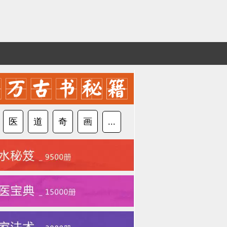
医
道
奇
画
...