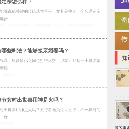
暑定亲怎么样？
能够说成关键的传统式大喜事，尤其是挑选一个合适定亲
键步
风水
处暑订婚好不好
订婚的黄道吉日怎么选
订婚吉日选择注意事项
有哪些叫法？能够接亲婚娶吗？
知
气温，很多情侣之间也打得火热，那麼五月初一小暑结婚
亲婚
夏至风水
佳节亥时出世喜用神是火吗？
时出世喜用神是火吗？五行各自为生肖五行，不一样时间
一样
天气还热吗
梦闪电击