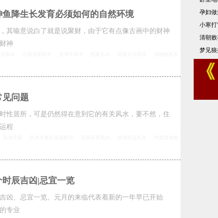
孕妇做
神鱼降生长发育必须如何的自然环境
小寒打
，其喻意说白了就是说聚财，由于它有点像古画中的财神
清朝败
财神
梦见狼
摆放风水
凸形房屋风水
金弹子风水
图案风水
邵逸夫与风水
假植物风水
常见问题
时性居所，可是仍然得在意到它的有关风水，要不然，住
运程
风水坟墓
风水生基坟墓破解法
居家富贵风水
政府旁边风水
书桌摆放植
时辰吉凶|忌宜一览
吉凶、忌宜一览。元月的来临代表着新的一年早已开始
的专业