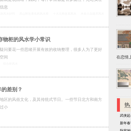
信息
地块风水好吗
房山附近著名的风水师
十大元帅故居风水
木命人自建房风水
存物柜的风水学小常识
疑问要花一些思绪开展有效的收纳整理，很多人为了更好
空间
在恋情上
组合柜风水
年的差别？
地区的风俗文化，及其传统式节日。一些节日北方和南方
热
过小
武侠起
新年春
卧室地