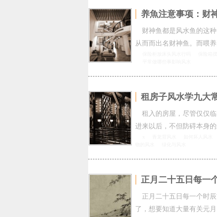
养魚注意事项：财
财神鱼都是风水鱼的这种
从而而出名财神鱼。而喂养
保险柜放床头风水行吗
保险箱
平常做哪些事影响风水
租房子风水学九大
租入的房屋，尽管仅仅临
进来以后，不但防碍本身的
x
青龙背风水
如何坏人风水
物的风水
绿化与风水
正月二十五日每一个
正月二十五日每一个时辰
了，想要知道大量有关元月