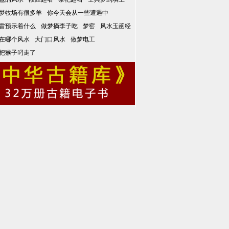
梦牧场有很多羊
你今天会从一些遭遇中
雷预示着什么
做梦摘李子吃
梦窑
风水玉函经
在哪个风水
大门口风水
做梦电工
把猴子叼走了