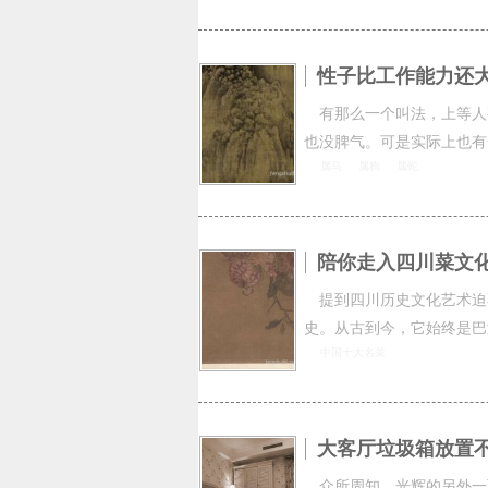
性子比工作能力还
有那么一个叫法，上等人
也没脾气。可是实际上也有
属马
属狗
属蛇
陪你走入四川菜文
提到四川历史文化艺术迫
史。从古到今，它始终是巴
中国十大名菜
大客厅垃圾箱放置
众所周知，光辉的另外一