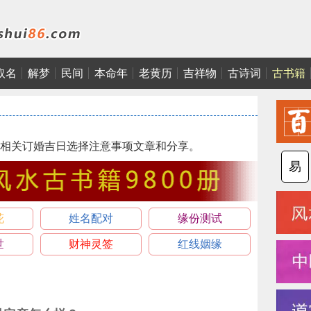
取名
解梦
民间
本命年
老黄历
吉祥物
古诗词
古书籍
相关订婚吉日选择注意事项文章和分享。
易
花
姓名配对
缘份测试
世
财神灵签
红线姻缘