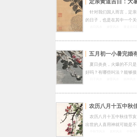
定亲黄道吉日：大
针对我们国人而言，定亲
的日子，也是在其中一个关
吉日风水
嫁娶风水
黄道吉日
五月初一小暑完婚
夏日炎炎，火爆的不只是
好吗？有哪些叫法？能够接
日子风水
嫁娶风水
凶神风水
农历八月十五中秋
农历八月十五中秋佳节亥
出世的人喜用神就可能是不
中秋节风水
亥时风水
中秋节