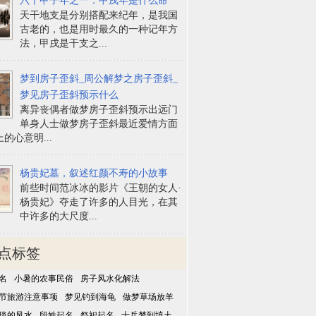
六十甲子年之一：甲戌年是什么命
天干地支是分别搭配来纪年，是我国
古老的，也是用时最久的一种记年方
法，甲戌是干支之...
梦到房子歪斜_周公解梦之房子歪斜_
梦见房子歪斜预示什么
离异丧偶者做梦房子歪斜预示出远门
单身人士做梦房子歪斜最近爱情方面
的心意明...
杨贵妃墓，叙述红颜不寿的小故事
前些时间范冰冰的影片《王朝的女人·
杨贵妃》夺走了许多的人目光，在其
中许多的大尺度...
点标签
名
小暑的农事民俗
房子风水化解法
节旅游注意事项
梦见钓到海龟
做梦草场放羊
毯的风水
段姓起名
祭祀起名
士兵梦到填土