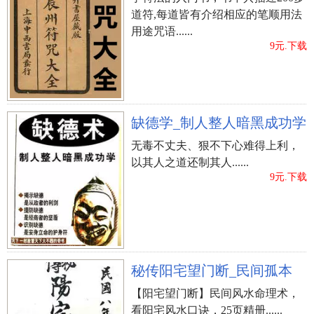
道符,每道皆有介绍相应的笔顺用法
用途咒语......
9元.下载
缺德学_制人整人暗黑成功学
无毒不丈夫、狠不下心难得上利，
以其人之道还制其人......
9元.下载
秘传阳宅望门断_民间孤本
【阳宅望门断】民间风水命理术，
看阳宅风水口诀，25页精册......