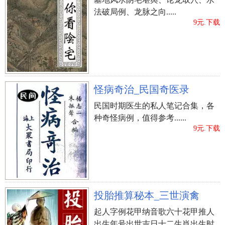
法破局例、龙脉之向.....
9元.下载
怪病奇治_民国奇医录
民国时期医生的私人笔记合集，各
种奇怪病例，值得参考......
9元.下载
投胎推算秘本_三世演禽
起人字例花甲纳音歌六十花甲推人
出生年号出世吉日十二生肖出生时