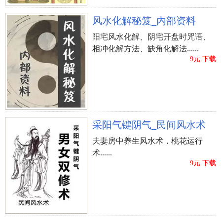
风水化解秘笈_内部资料
阳宅风水化解、阴宅开盘时咒语、
相冲化解方法、缺角化解法......
9元.下载
采阳气键阴气_民间风水术
夫妻房中养生风水术，桃花运行
术......
9元.下载