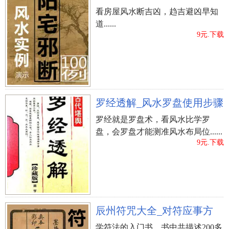
看房屋风水断吉凶，趋吉避凶早知
道......
9元.下载
罗经透解_风水罗盘使用步骤
罗经就是罗盘术，看风水比学罗
盘，会罗盘才能测准风水布局位......
9元.下载
辰州符咒大全_对符应事方
学符法的入门书，书中共描述200多