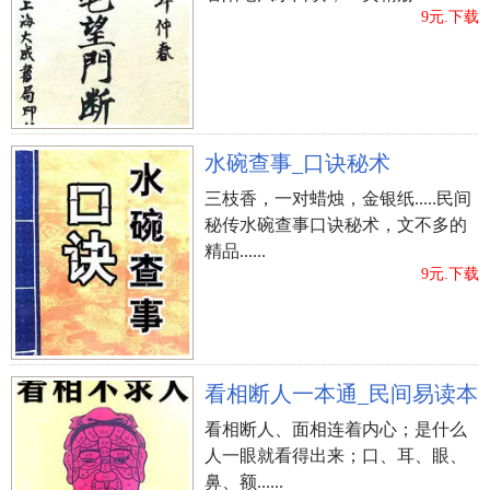
9元.下载
水碗查事_口诀秘术
三枝香，一对蜡烛，金银纸.....民间
秘传水碗查事口诀秘术，文不多的
精品......
9元.下载
看相断人一本通_民间易读本
看相断人、面相连着内心；是什么
人一眼就看得出来；口、耳、眼、
鼻、额......