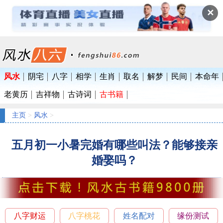
✕
风水
阴宅
八字
相学
生肖
取名
解梦
民间
本命年
老黄历
吉祥物
古诗词
古书籍
主页
>
风水
>
五月初一小暑完婚有哪些叫法？能够接亲
婚娶吗？
八字财运
八字桃花
姓名配对
缘份测试