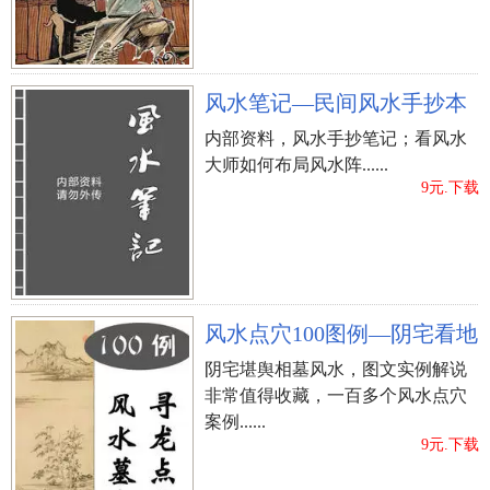
【结语】
之上便是“五月初一小暑完婚有哪些叫法？能
够接亲婚娶吗？”的全部內容，期待对你有一定的协
助！
风水笔记—民间风水手抄本
内部资料，风水手抄笔记；看风水
大师如何布局风水阵......
9元.下载
风水点穴100图例—阴宅看地
阴宅堪舆相墓风水，图文实例解说
非常值得收藏，一百多个风水点穴
案例......
9元.下载