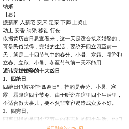
纳婿
【忌】
搬新家 入新宅 安床 定亲 下葬 上梁山
动土 安香 纳采 移徙 行丧
依据黄历吉日忌宜看来，这一天是适合接亲婚娶的，
可是民俗觉得，完婚的生活，要绕开四立四至前一
天，就是二十四节气中的春分、小暑、寒露、霜降和
立春、立秋、小暑、冬至节气前一天不能用。
避讳完婚婚娶的十大凶日
1、四绝日。
四绝日也被称作“四离日”，指的是春分、小暑、寒
露、霜降这四个节令。由于听说在这里四个生活里，
不适合做大事儿，要不然非常容易造成众多不好。
2、四穷日。
四穷日指的是四个季节中的不吉利的四个生活。他们
分别是春天的乙亥日，夏天的丁亥日，秋天的辛亥
展开剩余的71%