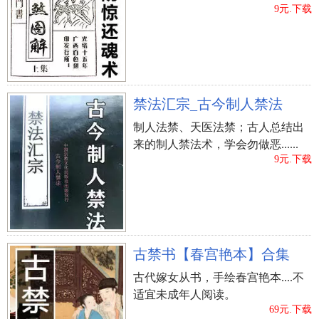
9元.下载
三娘煞日也是较为了解了，关键指的是每个月初三、
初七、十三、十八、廿二、廿七日。三娘煞口决：下
旬初三与初七，中下旬十三与十八，中下旬廿二与廿
七，作事求谋定不昌，接亲婚娶无男孩和女孩，孤儿
寡妇不了双，架屋庭前没有人住，架屋未果先架丧，
禁法汇宗_古今制人禁法
行船定必遭沉迷于，上宫就职不还家。
制人法禁、天医法禁；古人总结出
7、阴阳差错日。
来的制人禁法术，学会勿做恶......
阴阳差错日是四柱神煞日的一种，一共有12个生活，
9元.下载
他们是：丙子日，丁丑日，戊寅日，辛卯日，壬辰
日，癸巳日， 丙午日，丁未日，戊申日，辛酉日，壬
戌日，癸亥日。
避讳完婚婚娶的十大凶日 各自指什么
古禁书【春宫艳本】合集
8、十恶大败日。
惨败是光溜削减的含意。看十恶大败主要是依据出世
古代嫁女从书，手绘春宫艳本....不
年代，随后融合时间来测算。他们各自为：甲辰、乙
适宜未成年人阅读。
69元.下载
巳、丙申、丁亥、戊戌、己丑、庚辰、辛巳、壬申、