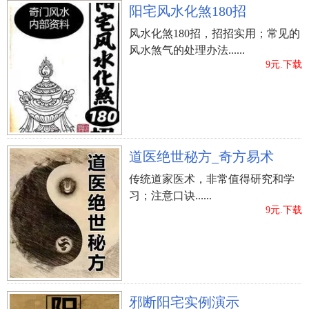
阳宅风水化煞180招
风水化煞180招，招招实用；常见的
风水煞气的处理办法......
9元.下载
道医绝世秘方_奇方易术
传统道家医术，非常值得研究和学
习；注意口诀......
9元.下载
邪断阳宅实例演示