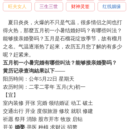
旺夫女人
三生三世
财神灵签
红线姻缘
夏日炎炎，火爆的不只是气温，很多情侣之间也打
得火热，那麼五月初一小暑结婚好吗？有哪些叫法？
能够接亲婚娶吗？五月是石榴花绽放季节，故有榴月
之名。气温逐渐热了起來，农历五月您了解的有多少
呢？赶紧来。
五月初一小暑完婚有哪些叫法？能够接亲婚娶吗？
黄历记录查询結果以下——
阳历時间：公年5月22日 星期天
农历时间：二零二零年 五月(大)初一
【宜】
室内装修 开张 完婚 领结婚证 动工 破土
交通出行 开业 度假旅游 修坟 就职 修建
祈愿 祭拜 消除 股市开市 牧放 启钻
开关
婚娶
寻医 种植 求财运 招赘