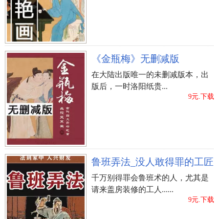
癸亥。
庚戌年见甲辰日，辛亥年见乙巳日。
壬寅年见丙申日，癸巳年见丁亥日。
甲戌年见庚辰日，甲辰年见戊戌日。
《金瓶梅》无删减版
乙亥年见辛巳日，乙朱年见己丑日。
在大陆出版唯一的未删减版本，出
丙寅年见壬申日，丁巳年见癸亥日。
版后，一时洛阳纸贵...
9、白虎星日。
9元.下载
白虎星凶煞，有时候也会由于预测分析事儿类型而有
不一样，既白虎星并不是在全部状况下全是凶煞，但
大部分状况下为凶煞。因而选结婚吉日的情况下要绕
开。
10、婚娶别离日。
鲁班弄法_没人敢得罪的工匠
婚娶别离日关键就是指下列好多个时间：元月丙子
千万别得罪会鲁班术的人，尤其是
日；二月癸丑日；三月丙申日；四月丙辰；五六月丁
请来盖房装修的工人......
9元.下载
巳；八月庚辰；九月辛未；子月癸巳日；亥丑月丙
午。