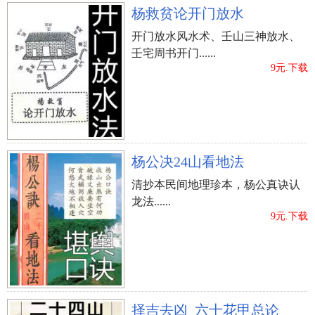
杨救贫论开门放水
开门放水风水术、壬山三神放水、
壬宅周书开门......
9元.下载
杨公决24山看地法
清抄本民间地理珍本，杨公真诀认
龙法......
9元.下载
择吉去凶_六十花甲总论