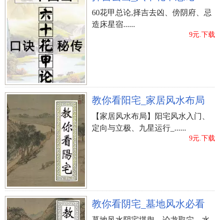
60花甲总论,择吉去凶、傍阴府、忌
造床星宿......
9元.下载
教你看阳宅_家居风水布局
【家居风水布局】阳宅风水入门、
定向与立极、九星运行_......
9元.下载
教你看阴宅_墓地风水必看
墓地风水阴宅堪舆、论龙取穴、水