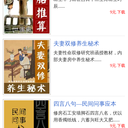
辰......
9元.下载
夫妻双修养生秘术
夫妻性命双修研究班函授教材，内
部夫妻房中养生秘术......
9元.下载
四言八句—民间问事应本
修房石工安墙脚石四言八名，伏以
用香燭纸钱，六蓄兴旺大又肥......
9元.下载