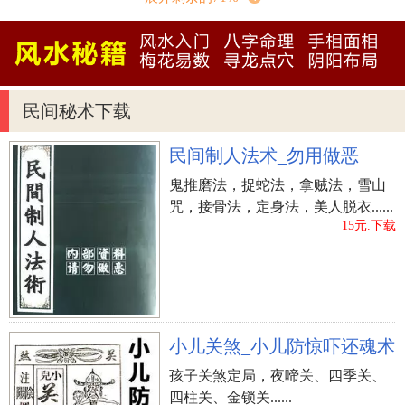
日，和冬天的癸亥日。挑选黄道吉日的情况下就需要
绕开。
3、四废日。
四废日跟四穷日相近，关键就是指四个季节之中的不
民间秘术下载
吉利的生活。他们本别是：春天的庚申辛酉，夏天的
壬子癸亥，秋天的甲寅乙卯，冬天的丙午丁巳。
民间制人法术_勿用做恶
4、岁破日。
鬼推磨法，捉蛇法，拿贼法，雪山
岁破日是相对性较为了解的黄道吉日忌讳。关键指的
咒，接骨法，定身法，美人脱衣......
是与岁月十二地支对冲交易的生活。例如甲午年，那
15元.下载
麼这一年的子午相冲，在其中子日就归属于岁破日。
5、红砂日。
依照天干地支农历历法的优化算法，犯红砂大煞的生
活便是红砂日。比如：子月午月卯月酉月，见酉日；
小儿关煞_小儿防惊吓还魂术
寅月申月巳月亥月，见巳日；辰月戌月丑月未月，见
丑日。
孩子关煞定局，夜啼关、四季关、
四柱关、金锁关......
6、三娘煞日。