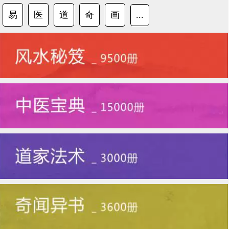
易
医
道
奇
画
...