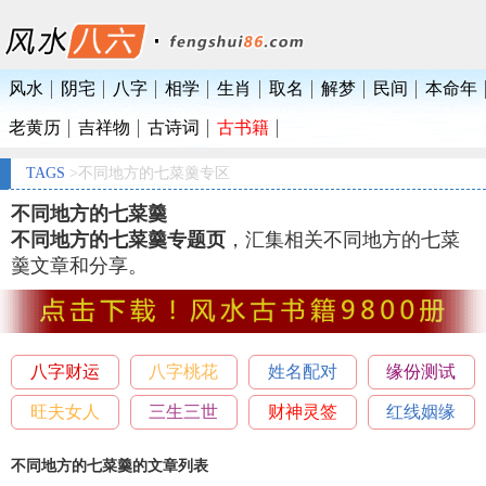
风水
阴宅
八字
相学
生肖
取名
解梦
民间
本命年
老黄历
吉祥物
古诗词
古书籍
TAGS
>不同地方的七菜羹专区
不同地方的七菜羹
不同地方的七菜羹专题页
，汇集相关不同地方的七菜
羹文章和分享。
八字财运
八字桃花
姓名配对
缘份测试
旺夫女人
三生三世
财神灵签
红线姻缘
不同地方的七菜羹的文章列表